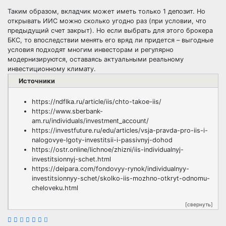
Таким образом, вкладчик может иметь только 1 депозит. Но
открывать ИИС можно сколько угодно раз (при условии, что
предыдущий счет закрыт). Но если выбрать для этого
брокера
БКС
, то впоследствии менять его вряд ли придется – выгодные
условия подходят многим инвесторам и регулярно
модернизируются, оставаясь актуальными реальному
инвестиционному климату.
Источники
https://ndflka.ru/article/iis/chto-takoe-iis/
https://www.sberbank-
am.ru/individuals/investment_account/
https://investfuture.ru/edu/articles/vsja-pravda-pro-iis-i-
nalogovye-lgoty-investitsii-i-passivnyj-dohod
https://ostr.online/lichnoe/zhizni/iis-individualnyj-
investitsionnyj-schet.html
https://deipara.com/fondovyy-rynok/individualnyy-
investitsionnyy-schet/skolko-iis-mozhno-otkryt-odnomu-
cheloveku.html
[свернуть]