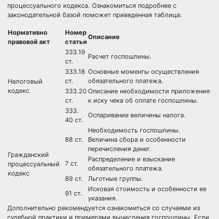
процессуального кодекса. Ознакомиться подробнее с
законодательной базой поможет приведенная таблица:
Нормативно
Номер
Описание
правовой акт
статьи
333.19
Расчет госпошлины.
ст.
333.18
Основные моменты осуществления
ст.
обязательного платежа.
Налоговый
кодекс
333.20
Описание необходимости приложения
ст.
к иску чека об оплате госпошлины.
333.
Оспаривание величины налога.
40 ст.
Необходимость госпошлины.
88 ст.
Величина сбора и особенности
перечисления денег.
Гражданский
Распределение и взыскание
7 ст.
процессуальный
обязательного платежа.
кодекс
89 ст.
Льготные группы.
Исковая стоимость и особенности ее
91 ст.
указания.
Дополнительно рекомендуется ознакомиться со случаями из
судебной практики и примерами вычисления госпошлины. Если