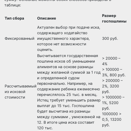
таблице:
Размер
Тип сбора
Описание
госпошлины
Актуален выбор при подаче иска,
содержащего ходатайство
Фиксированный
имущественного характера,
300 руб.
которое нет возможности
оценить.
Высчитывается государственная
> 20000 –
пошлина исков об уменьшении
4%
алиментов на основе разницы
> 100000 –
между желанной суммой за 1 год
3%, 800 руб.
и определенной судом
> 200000 –
первоначально. Например, на
Рассчитываемый
2%, 3200
содержание ребенка ежемесячно
из исковой
руб.
перечислялось 25 тыс. в месяц.
стоимости
> 1000000 –
Истец требует уменьшить размер
1%, 5200
выплат до 15 тыс. Госпошлина
руб.
будет высчитана из разницы
1000000 >
между суммами , умноженной на
0,5, 13200
12. В итоге цена иска составит
руб.
120 тыс.