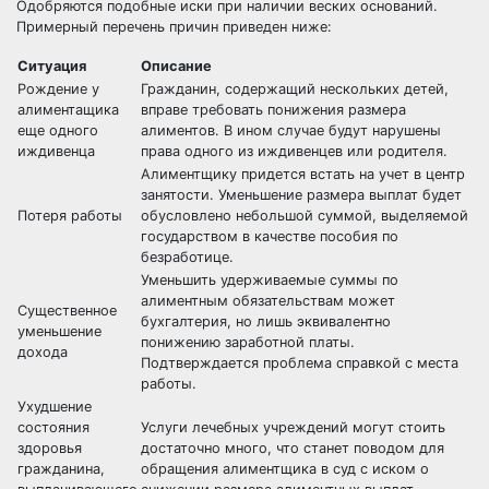
Одобряются подобные иски при наличии веских оснований.
Примерный перечень причин приведен ниже:
Ситуация
Описание
Рождение у
Гражданин, содержащий нескольких детей,
алиментащика
вправе требовать понижения размера
еще одного
алиментов. В ином случае будут нарушены
иждивенца
права одного из иждивенцев или родителя.
Алиментщику придется встать на учет в центр
занятости. Уменьшение размера выплат будет
Потеря работы
обусловлено небольшой суммой, выделяемой
государством в качестве пособия по
безработице.
Уменьшить удерживаемые суммы по
алиментным обязательствам может
Существенное
бухгалтерия, но лишь эквивалентно
уменьшение
понижению заработной платы.
дохода
Подтверждается проблема справкой с места
работы.
Ухудшение
состояния
Услуги лечебных учреждений могут стоить
здоровья
достаточно много, что станет поводом для
гражданина,
обращения алиментщика в суд с иском о