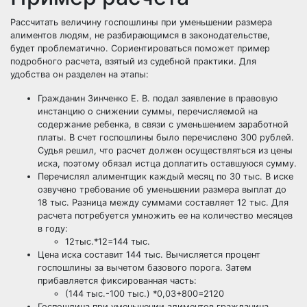
Рассчитать величину госпошлины при уменьшении размера
алиментов людям, не разбирающимся в законодательстве,
будет проблематично. Сориентироваться поможет пример
подробного расчета, взятый из судебной практики. Для
удобства он разделен на этапы:
Гражданин Зинченко Е. В. подал заявление в правовую
инстанцию о снижении суммы, перечисляемой на
содержание ребенка, в связи с уменьшением заработной
платы. В счет госпошлины было перечислено 300 рублей.
Судья решил, что расчет должен осуществляться из цены
иска, поэтому обязал истца доплатить оставшуюся сумму.
Перечислял алиментщик каждый месяц по 30 тыс. В иске
озвучено требование об уменьшении размера выплат до
18 тыс. Разница между суммами составляет 12 тыс. Для
расчета потребуется умножить ее на количество месяцев
в году:
12тыс.*12=144 тыс.
Цена иска составит 144 тыс. Вычисляется процент
госпошлины за вычетом базового порога. Затем
прибавляется фиксированная часть:
(144 тыс.-100 тыс.) *0,03+800=2120
Госпошлина при уменьшении алиментов гражданина