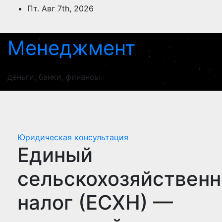
Перейти
Пт. Авг 7th, 2026
к
содержимому
Менеджмент
деньги, банки, финансы
Юридическая консультация
Единый
сельскохозяйствен
налог (ЕСХН) —