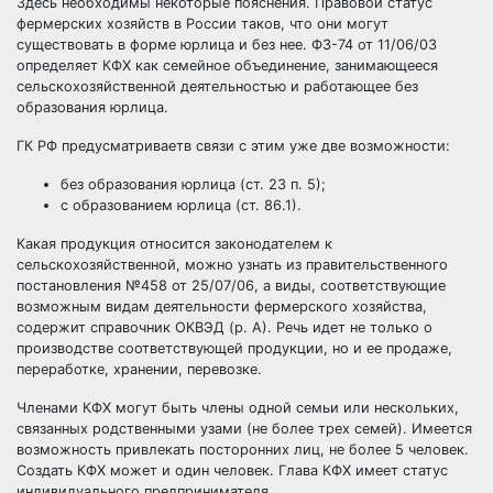
Здесь необходимы некоторые пояснения. Правовой статус
фермерских хозяйств в России таков, что они могут
существовать в форме юрлица и без нее. ФЗ-74 от 11/06/03
определяет КФХ как семейное объединение, занимающееся
сельскохозяйственной деятельностью и работающее без
образования юрлица.
ГК РФ предусматриваетв связи с этим уже две возможности:
без образования юрлица (ст. 23 п. 5);
с образованием юрлица (ст. 86.1).
Какая продукция относится законодателем к
сельскохозяйственной, можно узнать из правительственного
постановления №458 от 25/07/06, а виды, соответствующие
возможным видам деятельности фермерского хозяйства,
содержит справочник ОКВЭД (р. А). Речь идет не только о
производстве соответствующей продукции, но и ее продаже,
переработке, хранении, перевозке.
Членами КФХ могут быть члены одной семьи или нескольких,
связанных родственными узами (не более трех семей). Имеется
возможность привлекать посторонних лиц, не более 5 человек.
Создать КФХ может и один человек. Глава КФХ имеет статус
индивидуального предпринимателя.