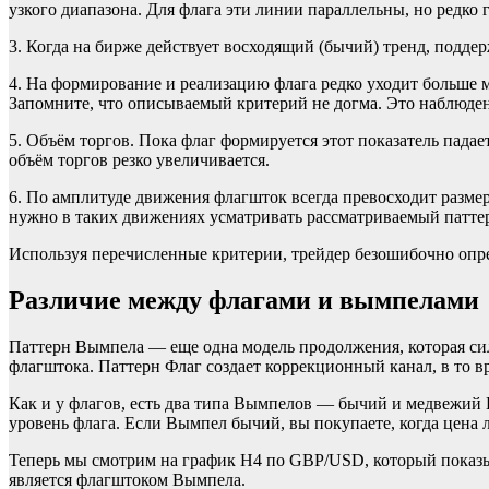
узкого диапазона. Для флага эти линии параллельны, но редко 
3. Когда на бирже действует восходящий (бычий) тренд, подде
4. На формирование и реализацию флага редко уходит больше 
Запомните, что описываемый критерий не догма. Это наблюден
5. Объём торгов. Пока флаг формируется этот показатель пада
объём торгов резко увеличивается.
6. По амплитуде движения флагшток всегда превосходит размер
нужно в таких движениях усматривать рассматриваемый патте
Используя перечисленные критерии, трейдер безошибочно опре
Различие между флагами и вымпелами
Паттерн Вымпела — еще одна модель продолжения, которая сил
флагштока. Паттерн Флаг создает коррекционный канал, в то в
Как и у флагов, есть два типа Вымпелов — бычий и медвежий 
уровень флага. Если Вымпел бычий, вы покупаете, когда цена 
Теперь мы смотрим на график H4 по GBP/USD, который показыв
является флагштоком Вымпела.