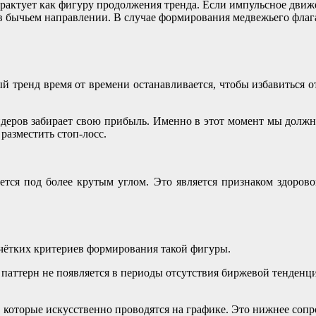
 трактует как фигуру продолжения тренда. Если импульсное дви
 бычьем направлении. В случае формирования медвежьего флаг
й тренд время от времени останавливается, чтобы избавиться 
рейдеров забирает свою прибыль. Именно в этот момент мы долж
разместить стоп-лосс.
тся под более крутым углом. Это является признаком здорово
 чётких критериев формирования такой фигуры.
 паттерн не появляется в периоды отсутствия биржевой тенден
 которые искусственно проводятся на графике. Это нижнее сопр