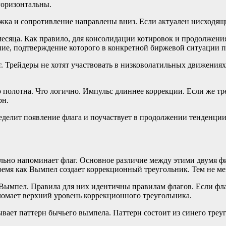
горизонтальны.
ржка и сопротивление направлены вниз. Если актуален нисходящ
месяца. Как правило, для консолидации котировок и продолжени
ие, подтверждение которого в конкретной биржевой ситуации п
ет. Трейдеры не хотят участвовать в низковолатильных движени
 полотна. Что логично. Импульс длиннее коррекции. Если же тре
рн.
делит появление флага и поучаствует в продолжении тенденции
ьно напоминает флаг. Основное различие между этими двумя фи
ремя как Вымпел создает коррекционный треугольник. Тем не мен
Вымпел. Правила для них идентичны правилам флагов. Если фла
ломает верхний уровень коррекционного треугольника.
ает паттерн бычьего вымпела. Паттерн состоит из синего треуг