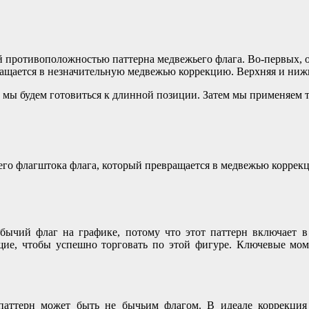
 противоположностью паттерна медвежьего флага. Во-первых, о
вращается в незначительную медвежью коррекцию. Верхняя и ниж
мы будем готовиться к длинной позиции. Затем мы применяем те
ьего флагштока флага, который превращается в медвежью корре
ычий флаг на графике, потому что этот паттерн включает в
щие, чтобы успешно торговать по этой фигуре. Ключевые мом
аттерн может быть не бычьим флагом. В идеале коррекция 