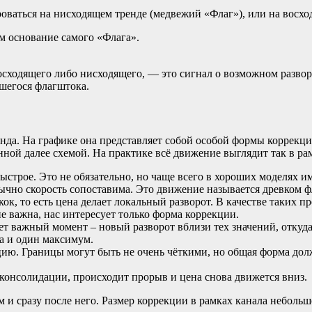
ваться на нисходящем тренде (медвежий «Флаг»), или на восхо
м основание самого «Флага».
 восходящего либо нисходящего, — это сигнал о возможном разв
шегося флагштока.
енда. На графике она представляет собой особой формы коррекц
енной далее схемой. На практике всё движение выглядит так в р
строе. Это не обязательно, но чаще всего в хороших моделях и
бычно скорость сопоставима. Это движение называется древком ф
скок, то есть цена делает локальный разворот. В качестве таких
не важна, нас интересует только форма коррекции.
ует важный момент – новый разворот вблизи тех значений, откуд
а и один максимум.
ацию. Границы могут быть не очень чёткими, но общая форма дол
 консолидации, происходит прорыв и цена снова движется вниз.
и сразу после него. Размер коррекции в рамках канала небольш