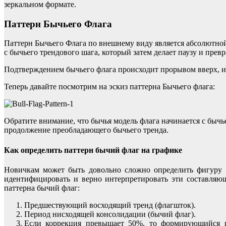
зеркальном формате.
Паттерн Бычьего Флага
Паттерн Бычьего Флага по внешнему виду является абсолютной
с бычьего трендового шага, который затем делает паузу и пре
Подтверждением бычьего флага происходит прорывом вверх, и 
Теперь давайте посмотрим на эскиз паттерна Бычьего флага:
Обратите внимание, что бычья модель флага начинается с быч
продолжение преобладающего бычьего тренда.
Как определить паттерн бычий флаг на графике
Новичкам может быть довольно сложно определить фигуру б
идентифицировать и верно интерпретировать эти составляю
паттерна бычий флаг:
Предшествующий восходящий тренд (флагшток).
Период нисходящей консолидации (бычий флаг).
Если коррекция превышает 50%, то формирующийся п