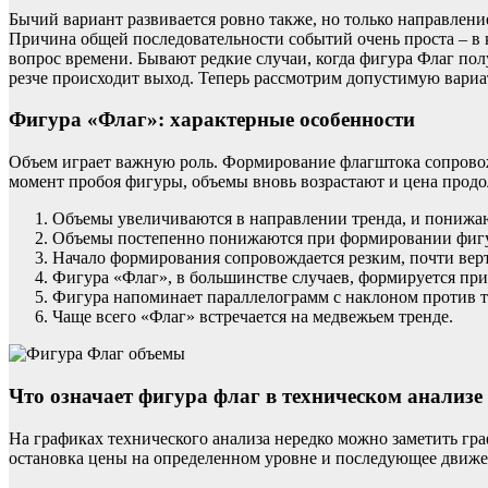
Бычий вариант развивается ровно также, но только направлени
Причина общей последовательности событий очень проста – в к
вопрос времени. Бывают редкие случаи, когда фигура Флаг пол
резче происходит выход. Теперь рассмотрим допустимую вариа
Фигура «Флаг»: характерные особенности
Объем играет важную роль. Формирование флагштока сопровож
момент пробоя фигуры, объемы вновь возрастают и цена прод
Объемы увеличиваются в направлении тренда, и понижа
Объемы постепенно понижаются при формировании фиг
Начало формирования сопровождается резким, почти ве
Фигура «Флаг», в большинстве случаев, формируется пр
Фигура напоминает параллелограмм с наклоном против т
Чаще всего «Флаг» встречается на медвежьем тренде.
Что означает фигура флаг в техническом анализе
На графиках технического анализа нередко можно заметить гр
остановка цены на определенном уровне и последующее движе