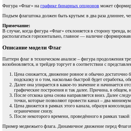
Фигура «Флаг» на
графике бинарных опционов
может сформиро
Подъем флагштока должен быть крутым: в два раза длиннее, че
Примечание:
В случае, когда фигура «Флаг» отклоняется в сторону тренда,
располагаться горизонтально, главное — наличие сформировав
Описание модели Флаг
Паттерн флаг в техническом анализе – фигура продолжения тр
возобновляется, и трейдер торгует в соответствии с представл
Цена снижается, движение ровное и обычно достаточно бы
подсказку и о том, насколько быстрой будет отработка, о
Далее она упирается в какое-то значение и начинается от
графические построения и так далее. Причина, в общем, 
После отскока цена снова направляется вниз. Далее след
точки, которые позволяют провести канал – два минимум
Цена движется в рамках этого канала, образуя консолид
ограничение снизу.
После некоторого времени, проведённого в рамках такой
Пример медвежьего флага. Динамичное движение перед Флагом 