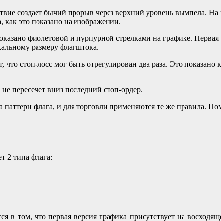
твие создает бычий прорыв через верхний уровень вымпела. На г
 как это показано на изображении.
оказано фиолетовой и пурпурной стрелками на графике. Первая 
кальному размеру флагштока.
ет, что стоп-лосс мог быть отрегулирован два раза. Это показа
 не пересечет вниз последний стоп-ордер.
 паттерн флага, и для торговли применяются те же правила. По
 2 типа флага:
я в том, что первая версия графика присутствует на восходяще