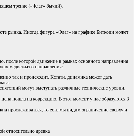
дящем тренде («Флаг» бычий).
ороте рынка. Иногда фигура «Флаг» на графике Биткоин может
ию, после которой движение в рамках основного направления
амках медвежьего направления:
менно так и происходит. Кстати, динамика может дать
лага.
 препятствий могут выступать различные технические уровни,
а цена пошла на коррекцию. В этот момент у нас образуются 3
жна прослеживаться, то есть мы видим ограничение сверху и
ой относительно древка