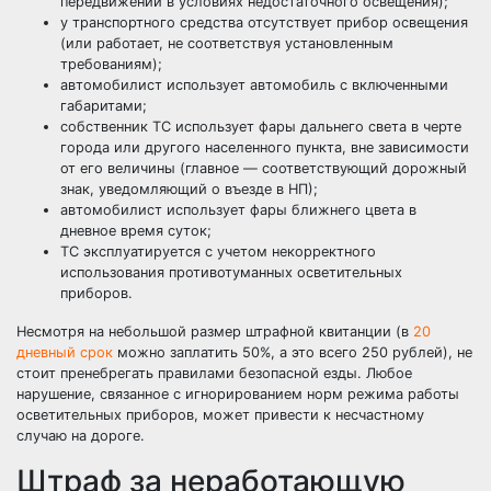
передвижении в условиях недостаточного освещения);
у транспортного средства отсутствует прибор освещения
(или работает, не соответствуя установленным
требованиям);
автомобилист использует автомобиль с включенными
габаритами;
собственник ТС использует фары дальнего света в черте
города или другого населенного пункта, вне зависимости
от его величины (главное — соответствующий дорожный
знак, уведомляющий о въезде в НП);
автомобилист использует фары ближнего цвета в
дневное время суток;
ТС эксплуатируется с учетом некорректного
использования противотуманных осветительных
приборов.
Несмотря на небольшой размер штрафной квитанции (в
20
дневный срок
можно заплатить 50%, а это всего 250 рублей), не
стоит пренебрегать правилами безопасной езды. Любое
нарушение, связанное с игнорированием норм режима работы
осветительных приборов, может привести к несчастному
случаю на дороге.
Штраф за неработающую