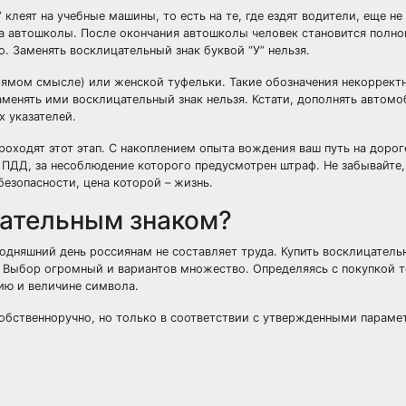
” клеят на учебные машины, то есть на те, где ездят водители, еще н
ора автошколы. После окончания автошколы человек становится полн
. Заменять восклицательный знак буквой “У” нельзя.
рямом смысле) или женской туфельки. Такие обозначения некорректн
аменять ими восклицательный знак нельзя. Кстати, дополнять автом
х указателей.
проходят этот этап. С накоплением опыта вождения ваш путь на дорог
е ПДД, за несоблюдение которого предусмотрен штраф. Не забывайте,
езопасности, цена которой – жизнь.
цательным знаком?
дняшний день россиянам не составляет труда. Купить восклицатель
 Выбор огромный и вариантов множество. Определяясь с покупкой 
ию и величине символа.
 собственноручно, но только в соответствии с утвержденными параме