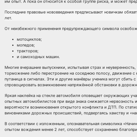
им опыт. А пока он относится к особой группе риска, и может пре
Последние правовые нововведения предписывают новичкам обязате
лет.
От неизбежного применения предупреждающего символа освобож
мотоциклов;
мопедов;
тракторов;
и самоходных машин.
Многие вчерашние выпускники, испытывая страх и неуверенность, 
торможение либо перестроение на соседнюю полосу, движение с 
путаница в сигналах. Эти и другие манёвры ученика могут сбить 
спровоцировать возникновение напряжённой обстановки в дорожн
Яркая наклейка на стекле автомобиля оповещает окружающих уча
опытных автомобилистов при виде знака снижается нервозность и
вероятности возникновения открытого конфликта и ДТП. По стат
виновниками дорожных происшествий, подвергаясь хамству и «на
В соответствии с изложенным, опознавательная символика «Начи
опытом вождения менее 2 лет, способствует сохранению благопри