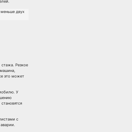
елей.
 меньше двух
 стажа. Резкое
 машина,
се это может
мобилю. У
ьшению
 становятся
листами с
 аварии.