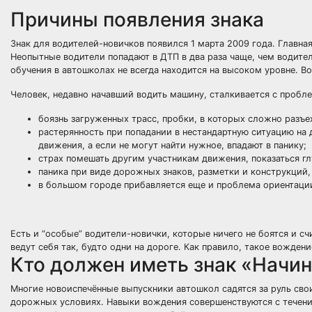
Причины появления знака
Знак для водителей-новичков появился 1 марта 2009 года. Главна
Неопытные водители попадают в ДТП в два раза чаще, чем водите
обучения в автошколах не всегда находится на высоком уровне. В
Человек, недавно начавший водить машину, сталкивается с пробл
боязнь загруженных трасс, пробки, в которых сложно разъе
растерянность при попадании в нестандартную ситуацию на
движения, а если не могут найти нужное, впадают в панику;
страх помешать другим участникам движения, показаться г
паника при виде дорожных знаков, разметки и конструкций,
в большом городе прибавляется еще и проблема ориентации
Есть и “особые” водители-новички, которые ничего не боятся и с
ведут себя так, будто одни на дороге. Как правило, такое вождени
Кто должен иметь знак «Начи
Многие новоиспечённые выпускники автошкол садятся за руль свои
дорожных условиях. Навыки вождения совершенствуются с течени