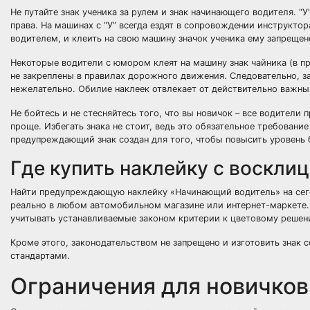
Не путайте знак ученика за рулем и знак начинающего водителя. “У
права. На машинах с “У” всегда ездят в сопровождении инструкт
водителем, и клеить на свою машину значок ученика ему запрещено
Некоторые водители с юмором клеят на машину знак чайника (в п
не закреплены в правилах дорожного движения. Следовательно, з
нежелательно. Обилие наклеек отвлекает от действительно важны
Не бойтесь и не стесняйтесь того, что вы новичок – все водители 
проще. Избегать знака не стоит, ведь это обязательное требовани
предупреждающий знак создан для того, чтобы повысить уровень б
Где купить наклейку с воскли
Найти предупреждающую наклейку «Начинающий водитель» на сего
реально в любом автомобильном магазине или интернет-маркете.
учитывать устанавливаемые законом критерии к цветовому решен
Кроме этого, законодательством не запрещено и изготовить знак
стандартами.
Ограничения для новичков