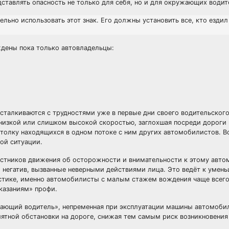
дставлять опасность не только для себя, но и для окружающих водит
льно использовать этот знак. Его должны установить все, кто ездил
дены пока только автовладельцы:
сталкиваются с трудностями уже в первые дни своего водительского
низкой или слишком высокой скоростью, заглохшая посреди дороги
с толку находящихся в одном потоке с ним других автомобилистов. В
ой ситуации.
стников движения об осторожности и внимательности к этому авто
 негатив, вызванные неверными действиями лица. Это ведёт к умен
истике, именно автомобилисты с малым стажем вождения чаще всего
казаниям» профи.
нающий водитель», непременная при эксплуатации машины автомоби
ятной обстановки на дороге, снижая тем самым риск возникновения