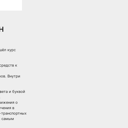
н
шёл курс
средств к
ров. Внутри
вета и буквой
.
вижения о
учения в
о-транспортных
к самым