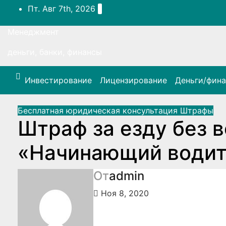
Перейти
Пт. Авг 7th, 2026
к
содержимому
Менеджмент
деньги, банки, финансы
Инвестирование
Лицензирование
Деньги/фин
Бесплатная юридическая консультация
Штрафы
Штраф за езду без 
«Начинающий водите
От
admin
Ноя 8, 2020