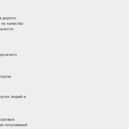
а дороге.
 но качество
льности.
дорожного
тором.
ругих людей и
 суровых
нее получаемый