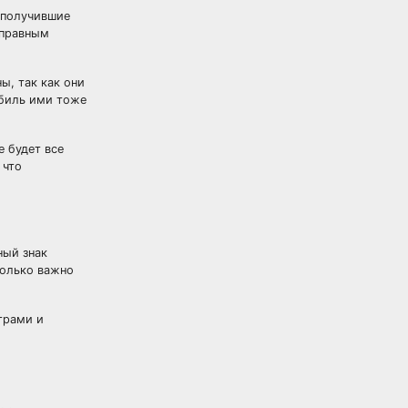
е получившие
оправным
ы, так как они
обиль ими тоже
е будет все
 что
ный знак
только важно
трами и