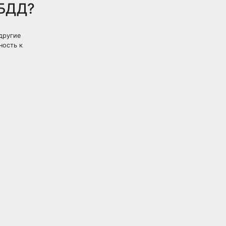
ИБДД?
другие
ность к