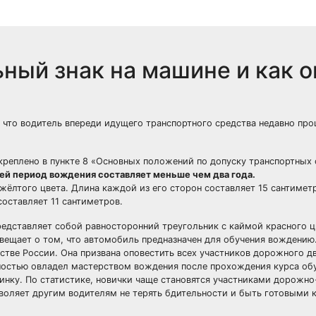
ный знак на машине и как о
что водитель впереди идущего транспортного средства недавно про
креплено в пункте 8 «Основных положений по допуску транспортных 
чей период вождения составляет меньше чем два года.
жёлтого цвета. Длина каждой из его сторон составляет 15 сантимет
составляет 11 сантиметров.
редставляет собой равносторонний треугольник с каймой красного ц
повещает о том, что автомобиль предназначен для обучения вождению
стве России. Она призвана оповестить всех участников дорожного д
лностью овладел мастерством вождения после прохождения курса об
тинку. По статистике, новички чаще становятся участниками дорожн
зволяет другим водителям не терять бдительности и быть готовыми 