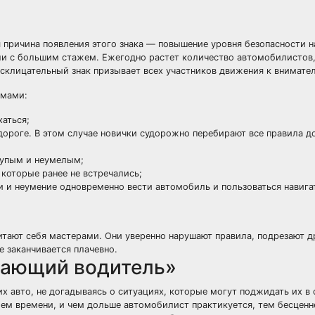
я причина появления этого знака — повышение уровня безопасности н
ли с большим стажем. Ежегодно растет количество автомобилистов,
осклицательный знак призывает всех участников движения к внимате
емами:
хаться;
 дороге. В этом случае новички судорожно перебирают все правила 
лупым и неумелым;
 которые ранее не встречались;
 и неумение одновременно вести автомобиль и пользоваться навига
читают себя мастерами. Они уверенно нарушают правила, подрезают д
е заканчивается плачевно.
нающий водитель»
х авто, не догадываясь о ситуациях, которые могут поджидать их в
ем времени, и чем дольше автомобилист практикуется, тем бесцен