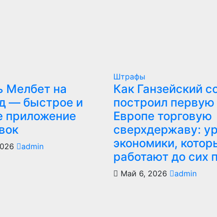
Штрафы
ь Мелбет на
Как Ганзейский с
д — быстрое и
построил первую
е приложение
Европе торговую
вок
сверхдержаву: у
экономики, котор
2026
admin
работают до сих 
Май 6, 2026
admin