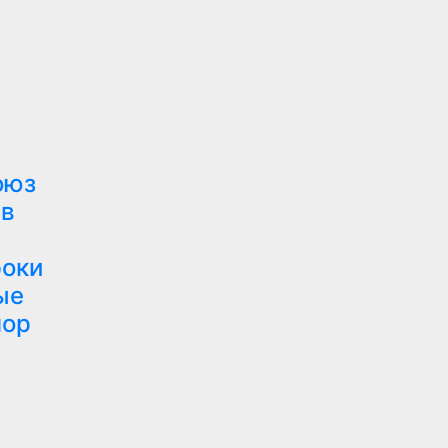
оюз
 в
роки
ые
пор