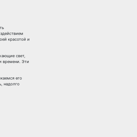
ть
оздействием
оей красотой и
жающие свет,
и времени. Эти
икаемся его
, надолго