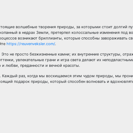
стоящие волшебные творения природы, за которыми стоит долгий пу
копанный в недрах Земли, претерпел колоссальные изменения под в
 процессов возникают бриллианты, которые способны завораживать св
йте
https://reuvenveksler.com/
.
Это не просто безжизненные камни; их внутренние структуры, отра
ттенки, увлекательные грани и игра света делают их неподвластным
 и любви, преданности и вечной красоты.
т. Каждый раз, когда мы восхищаемся этим чудом природы, мы прон
оящий подарок природы, который способен волновать и вдохновлять