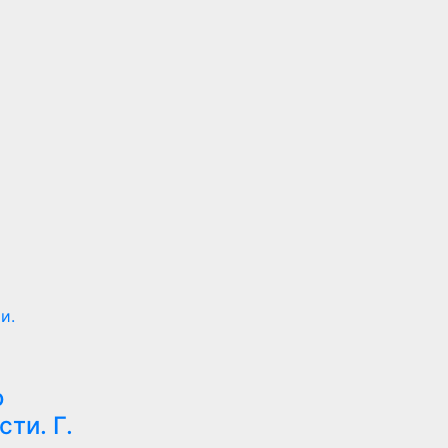
и.
о
ти. Г.