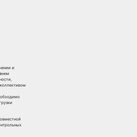
чении и
овнем
ности,
с коллективом
необходимо
грузки
совместной
онтрольных