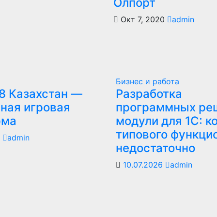
Олпорт
Окт 7, 2020
admin
Бизнес и работа
8 Казахстан —
Разработка
ная игровая
программных ре
рма
модули для 1С: к
типового функци
6
admin
недостаточно
10.07.2026
admin