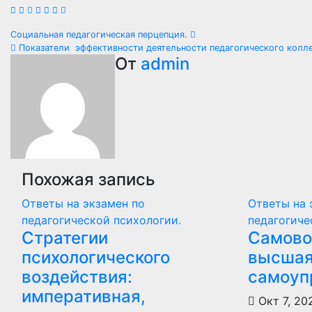
Навигация
Социальная педагогическая перцепция.
Показатели эффективности деятельности педагогического колле
по
От
admin
записям
Похожая запись
Ответы на экзамен по
Ответы на 
педагогической психологии.
педагогиче
Стратегии
Самово
психологического
высшая
воздействия:
самоуп
императивная,
Окт 7, 2