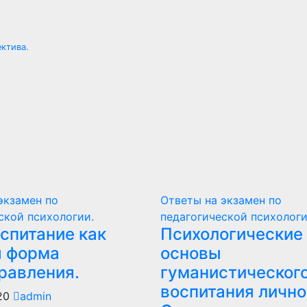
ктива.
экзамен по
Ответы на экзамен по
ской психологии.
педагогической психологи
спитание как
Психологические
 форма
основы
равления.
гуманистическог
воспитания личнос
020
admin