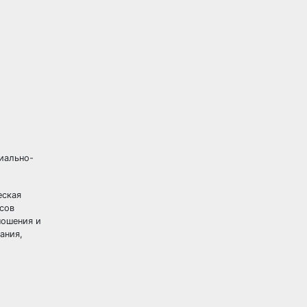
иально-
еская
ссов
ношения и
ания,