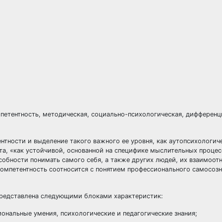
мпетентность, методическая, социально-психологическая, дифференц
тности и выделение такого важного ее уровня, как аутопсихологич
кта, «как устойчивой, основанной на специфике мыслительных проце
собности понимать самого себя, а также других людей, их взаимоот
омпетентность соотносится с понятием профессионального самосозн
 представлена следующими блоками характеристик:
ональные умения, психологические и педагогические знания;