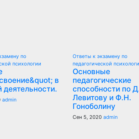
кзамену по
Ответы к экзамену по
ской психологии
педагогической психолог
е
Основные
своение&quot; в
педагогические
й деятельности.
способности по Д
Левитову и Ф.Н.
0
admin
Гоноболину
Сен 5, 2020
admin