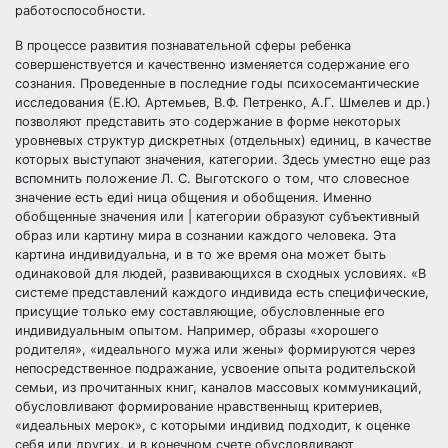
работоспособности.
В процессе развития познавательной сферы ребенка
совершенствуется и качественно изменяется содержание его
сознания. Проведенные в последние годы психосемантические
исследования (Е.Ю. Артемьев, В.Ф. Петренко, А.Г. Шмелев и др.)
позволяют представить это содержание в форме некоторых
уровневых структур дискретных (отдельных) единиц, в качестве
которых выступают значения, категории. Здесь уместно еще раз
вспомнить положение Л. С. Выготского о том, что словесное
значение есть едиi ница общения и обобщения. Именно
обобщенные значения или | категории образуют субъективный
образ или картину мира в сознании каждого человека. Эта
картина индивидуальна, и в то же время она может быть
одинаковой для людей, развивающихся в сходных условиях. «В
системе представлений каждого индивида есть специфические,
присущие только ему составляющие, обусловленные его
индивидуальным опытом. Например, образы «хорошего
родителя», «идеального мужа или жены» формируются через
непосредственное подражание, усвоение опыта родительской
семьи, из прочитанных книг, каналов массовых коммуникаций,
обусловливают формирование нравственныщ критериев,
«идеальных мерок», с которыми индивид подходит, к оценке
себя или других, и в конечном счете обусловливают