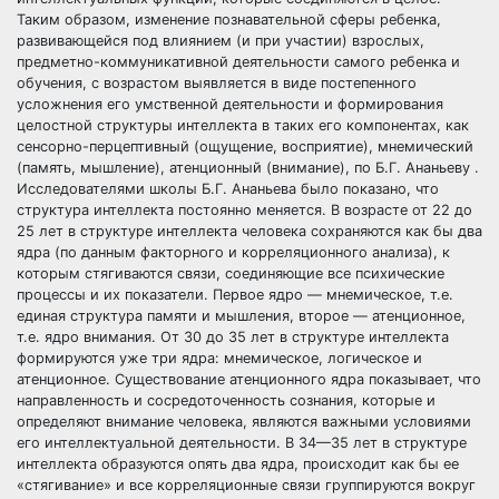
Таким образом, изменение познавательной сферы ребенка,
развивающейся под влиянием (и при участии) взрослых,
предметно-коммуникативной деятельности самого ребенка и
обучения, с возрастом выявляется в виде постепенного
усложнения его умственной деятельности и формирования
целостной структуры интеллекта в таких его компонентах, как
сенсорно-перцептивный (ощущение, восприятие), мнемический
(память, мышление), атенционный (внимание), по Б.Г. Ананьеву .
Исследователями школы Б.Г. Ананьева было показано, что
структура интеллекта постоянно меняется. В возрасте от 22 до
25 лет в структуре интеллекта человека сохраняются как бы два
ядра (по данным факторного и корреляционного анализа), к
которым стягиваются связи, соединяющие все психические
процессы и их показатели. Первое ядро — мнемическое, т.е.
единая структура памяти и мышления, второе — атенционное,
т.е. ядро внимания. От 30 до 35 лет в структуре интеллекта
формируются уже три ядра: мнемическое, логическое и
атенционное. Существование атенционного ядра показывает, что
направленность и сосредоточенность сознания, которые и
определяют внимание человека, являются важными условиями
его интеллектуальной деятельности. В 34—35 лет в структуре
интеллекта образуются опять два ядра, происходит как бы ее
«стягивание» и все корреляционные связи группируются вокруг