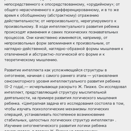
непосредственного к опосредствованному, «орудийному»; от
общего нерасчлененного к дифференцированному, и в то же
время к обобщенному (абстрактному) отражению
действительности; от непроизвольного, нерегулируемого к
произвольному. В ходе интеллектуального развития ребенка
происходят изменения и самих психических познавательных
процессов. Они качественно изменяются, например, от
непроизвольных форм запоминания к произвольным, от
наглядно-действенной, наглядно-образной формы мышления к
отвлеченной и абстрактно-логической его форме и к
теоретическому мышлению.
Развитие интеллекта как усложняющейся структуры в
онтогенезе, начиная с самого раннего этапа — установления
сенсомоторного уровня интеллектуального развития ребенка
(0-2 года),— исчерпывающе раскрыто Ж. Пиаже. Он исследовал
интеллект, представляющий структуру мыслительной
деятельности, на примере развития логического мышления
ребенка. «Централная задача его исследования состояла в том,
чтобы изучать психологические механизмы логических
операций, устанавливать постепенное возникновение
стабильных, целостных логических структур интеллекта» .
Изучение онтогенетического развития логики ребенка