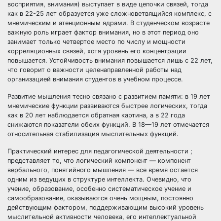
восприятия, внимания) выступает в виде цепочки связей, тогда
как в 22-25 лет образуется уже сложноветвящийся комплекс, с
мнемическим и атенционным ядрами. В студенческом возрасте
важную роль играет фактор внимания, но в этот период оно
занимает только четвертое место по числу и мощности
корреляционных связей, хотя уровень его концентрации
повышается. Устойчивость внимания повышается лишь с 22 лет,
что говорит о важности целенаправленной работы над
организацией внимания студентов в учебном процессе.
Развитие мышления тесно связано с развитием памяти: в 19 лет
мнемические функции развиваются быстрее логических, тогда
как в 20 лет наблюдается обратная картина, а в 22 года
снижаются показатели обеих функций. В 18—19 лет отмечается
относительная стабилизация мыслительных функций.
Практический интерес для педагогической деятельности ;
представляет то, что логический компонент — компонент
вербального, понятийного мышления — все время остается
одним из ведущих в структуре интеллекта. Очевидно, что
учение, образование, особенно систематическое учение и
самообразование, оказываются очень мощным, постоянно
действующим фактором, поддерживающим высокий уровень
мыслительной активности человека, его интеллектуальной