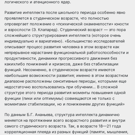
логического и атенционного ядер.
Развитие интеллекта после школьного периода особенно явно
проявляется в студенческом возрасте, что полностью
опровергает положение о «психической окаменелости» юности
и взрослости (Э. Клапаред). Студенческий возраст — это пора
сложнейшего структурирования интеллекта (которое очень
индивидуально и вариативно). «Большинство исследователей
описывают процесс развития человека в этом возрасте как
непрерывное нарастание функциональной работоспособности и
продуктивности, динамики прогрессивного движения без
какихлибо понижений и кризисов, даже без стабилизации
функций. Несомненно, в студенческом возрасте имеются
наибольшие возможности развития; именно в этом возрастном
диапазоне расположены сенситивные периоды, которыми еще
недостаточно воспользовались при обучении… В сложной
структуре этого периода развития моменты повышения одной
функции (пики или оптимумы) совмещаются не только с
моментами стабилизации, но и понижением других функций»
По данным Б.Г. Ананьева, структура интеллекта динамично
меняется на протяжении всего возрастного развития и внутри
самого студенческого возраста. Так, в возрасте 18—21 года
корреляционная плеяда из разных функций (памяти, мышления,