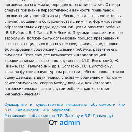
организацию его жизни, определяют его личность» . Отсюда
следует признание первостепенной важности правильной
организации условий жизни ребенка, его деятельности (игры,
учения), общения и сотрудничества с ним, т.е. формирования
образовательной среды, адекватной целям развития ребенка
(В.В.Рубцов, В.И.Панов, В.А.Ясвин). Другими словами, именно
взрослыми должен быть организован процесс превращения
внешнего, социального во внутреннее, психическое, в плане
формирования содержания сознания ребенка, развития его
личности. Этот процесс называется интериоризацией,
«вращиванием» внешнего во внутреннее (Л.С. Выготский, Ж.
Пиаже, П.Я. Гальперин и др.). Согласно Л.С. Выготскому,
«всякая функция в культурном развитии ребенка появляется на
сцену дважды, в двух планах, сперва — социальном, потом —
психологическом, сперва между людьми, как категория
интерпсихическая, затем внутри ребенка, как категория
интрапсихическая» .
Навигация
Суммарные и существенные показатели обучаемости (по
З.И. Калмыковой, А.К. Марковой)
по
Развивающее обучение (по Л.В. Занкову и В.В. Давыдову)
От
admin
записям