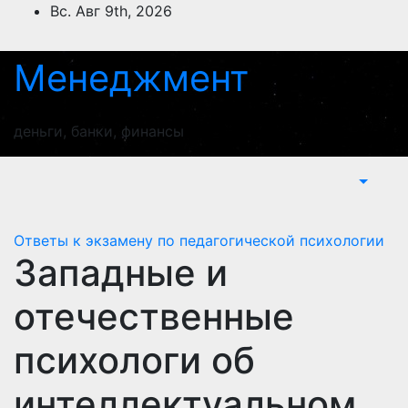
Перейти
Вс. Авг 9th, 2026
к
содержимому
Менеджмент
деньги, банки, финансы
Ответы к экзамену по педагогической психологии
Западные и
отечественные
психологи об
интеллектуальном