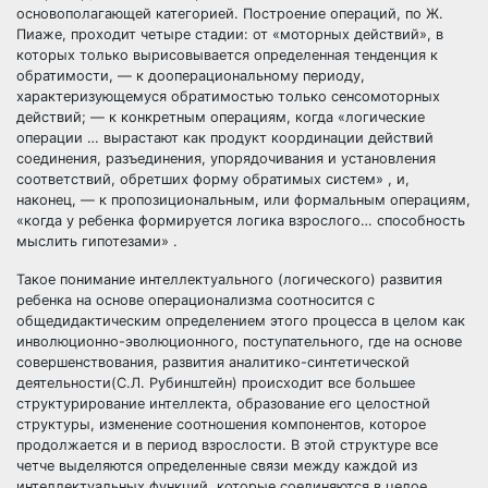
основополагающей категорией. Построение операций, по Ж.
Пиаже, проходит четыре стадии: от «моторных действий», в
которых только вырисовывается определенная тенденция к
обратимости, — к дооперациональному периоду,
характеризующемуся обратимостью только сенсомоторных
действий; — к конкретным операциям, когда «логические
операции … вырастают как продукт координации действий
соединения, разъединения, упорядочивания и установления
соответствий, обретших форму обратимых систем» , и,
наконец, — к пропозициональным, или формальным операциям,
«когда у ребенка формируется логика взрослого… способность
мыслить гипотезами» .
Такое понимание интеллектуального (логического) развития
ребенка на основе операционализма соотносится с
общедидактическим определением этого процесса в целом как
инволюционно-эволюционного, поступательного, где на основе
совершенствования, развития аналитико-синтетической
деятельности(С.Л. Рубинштейн) происходит все большее
структурирование интеллекта, образование его целостной
структуры, изменение соотношения компонентов, которое
продолжается и в период взрослости. В этой структуре все
четче выделяются определенные связи между каждой из
интеллектуальных функций, которые соединяются в целое.