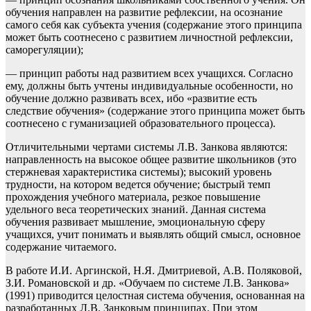
обучения направлен на развитие рефлексии, на осознание
самого себя как субъекта учения (содержание этого принципа
может быть соотнесено с развитием личностной рефлексии,
саморегуляции);
— принцип работы над развитием всех учащихся. Согласно
ему, должны быть учтены индивидуальные особенности, но
обучение должно развивать всех, ибо «развитие есть
следствие обучения» (содержание этого принципа может быть
соотнесено с гуманизацией образовательного процесса).
Отличительными чертами системы Л.В. Занкова являются:
направленность на высокое общее развитие школьников (это
стержневая характеристика системы); высокий уровень
трудности, на котором ведется обучение; быстрый темп
прохождения учебного материала, резкое повышение
удельного веса теоретических знаний. Данная система
обучения развивает мышление, эмоциональную сферу
учащихся, учит понимать и выявлять общий смысл, основное
содержание читаемого.
В работе И.И. Аргинской, Н.Я. Дмитриевой, А.В. Поляковой,
З.И. Романовской и др. «Обучаем по системе Л.В. Занкова»
(1991) приводится целостная система обучения, основанная на
разработанных Л.В. Занковым принципах. При этом