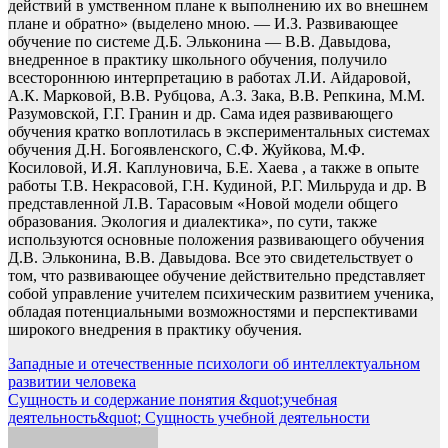
действий в умственном плане к выполнению их во внешнем
плане и обратно» (выделено мною. — И.З. Развивающее
обучение по системе Д.Б. Эльконина — В.В. Давыдова,
внедренное в практику школьного обучения, получило
всестороннюю интерпретацию в работах Л.И. Айдаровой,
А.К. Марковой, В.В. Рубцова, А.З. Зака, В.В. Репкина, М.М.
Разумовской, Г.Г. Гранин и др. Сама идея развивающего
обучения кратко воплотилась в экспериментальных системах
обучения Д.Н. Богоявленского, С.Ф. Жуйкова, М.Ф.
Косиловой, И.Я. Каплуновича, Б.Е. Хаева , а также в опыте
работы Т.В. Некрасовой, Г.Н. Кудиной, Р.Г. Мильруда и др. В
представленной Л.В. Тарасовым «Новой модели общего
образования. Экология и диалектика», по сути, также
используются основные положения развивающего обучения
Д.В. Эльконина, В.В. Давыдова. Все это свидетельствует о
том, что развивающее обучение действительно представляет
собой управление учителем психическим развитием ученика,
обладая потенциальными возможностями и перспективами
широкого внедрения в практику обучения.
Навигация
Западные и отечественные психологи об интеллектуальном
развитии человека
по
Сущность и содержание понятия &quot;учебная
записям
деятельность&quot; Сущность учебной деятельности