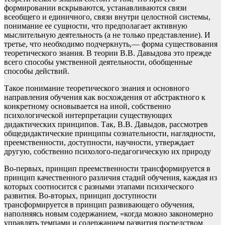
формировании вскрываются, устанавливаются связи
всеобщего и единичного, связи внутри целостной системы,
понимание ее сущности, что предполагает активную
мыслительную деятельность (а не только представление). И
третье, что необходимо подчеркнуть,— форма существования
теоретического знания. В теории В.В. Давыдова это прежде
всего способы умственной деятельности, обобщенные
способы действий.
Такое понимание теоретического знания и основного
направления обучения как восхождения от абстрактного к
конкретному основывается на иной, собственно
психологической интерпретации существующих
дидактических принципов. Так, В.В. Давыдов, рассмотрев
общедидактические принципы сознательности, наглядности,
преемственности, доступности, научности, утверждает
другую, собственно психолого-педагогическую их природу
Во-первых, принцип преемственности трансформируется в
принцип качественного различия стадий обучения, каждая из
которых соотносится с разными этапами психического
развития. Во-вторых, принцип доступности
трансформируется в принцип развивающего обучения,
наполняясь новым содержанием, «когда можно закономерно
управлять темпами и содержанием развития посредством