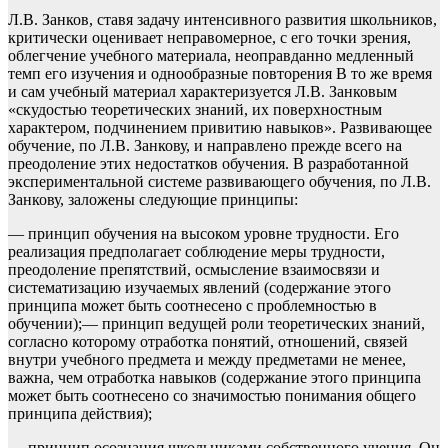
Л.В. Занков, ставя задачу интенсивного развития школьников,
критически оценивает неправомерное, с его точки зрения,
облегчение учебного материала, неоправданно медленный
темп его изучения и однообразные повторения В то же время
и сам учебный материал характеризуется Л.В. Занковым
«скудостью теоретических знаний, их поверхностным
характером, подчинением привитию навыков». Развивающее
обучение, по Л.В. Занкову, и направлено прежде всего на
преодоление этих недостатков обучения. В разработанной
экспериментальной системе развивающего обучения, по Л.В.
Занкову, заложены следующие принципы:
— принцип обучения на высоком уровне трудности. Его
реализация предполагает соблюдение меры трудности,
преодоление препятствий, осмысление взаимосвязи и
систематизацию изучаемых явлений (содержание этого
принципа может быть соотнесено с проблемностью в
обучении);— принцип ведущей роли теоретических знаний,
согласно которому отработка понятий, отношений, связей
внутри учебного предмета и между предметами не менее,
важна, чем отработка навыков (содержание этого принципа
может быть соотнесено со значимостью понимания общего
принципа действия);
— принцип осознания школьниками собственного учения. Он