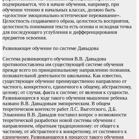
подчеркивается, что в начале обучения, например, при
обучении чтению в начальных классах, должно быть
«целостное эмоционально-эстетическое переживание».
Целостность создаваемого образа, целостность восприятия,
целостность понимания текста есть основа и исходная точка
для последующего углубления и дифференцирования
предметов освоения.
Развивающее обучение по системе Давыдова
Система развивающего обучения В.В. Давыдова
противопоставлена им существующей системе обучения
прежде всего по принципиальному направлению познания,
познавательной деятельности школьника. Как известно,
существующее обучение преимущественно направлено от
частного, конкретного, единичного к общему, абстрактному,
целому; от случая, факта к системе; от явления к сущности.
Развивающееся в ходе такого обучения мышление ребенка
названо В.В. Давыдовым эмпирическим. В общем
теоретическом контексте работ Л.С. Выготского, Д.Б.
Эльконина В.В. Давыдов поставил вопрос о возможности
теоретической разработки новой системы обучения с
направлением, обратным традиционному: от общего к
частному, от абстрактного к конкретному, от системного к
единичному. Развивающееся в процессе такого обучения