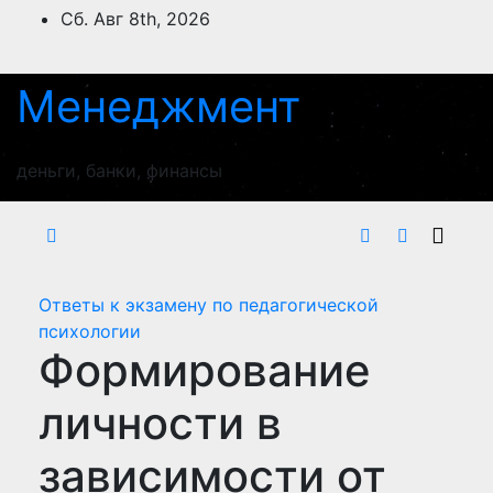
Перейти
Сб. Авг 8th, 2026
к
содержимому
Менеджмент
деньги, банки, финансы
Ответы к экзамену по педагогической
психологии
Формирование
личности в
зависимости от