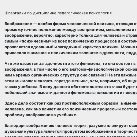
Шпаргалки по дисциплине педагогическая психология
Воображение — особая форма человеческой психики, стоящая о
промежуточное положение между восприятием, мышлением и па
воображение, вероятно, характерно только для человека и стра
самым «психическим» из всех психических процессов и состояни
проявляется идеальный и загадочный характер психики. Можно 
привлекло внимание к психическим явлениям в древности, подд
Что же касается загадочности этого феномена, то она состоит в
воображения, в том числе о его анатомо-физиологической основ
нам нервных органических структур оно связано? На эти важные
этом мы можем сказать гораздо меньше, чем, например, об ощ
главах учебника. В силу данного обстоятельства эта глава будет 
небольшой значимости данного феномена в психологии и повед
Здесь дело обстоит как раз противоположным образом, а именно
человека, как оно влияет на его психические процессы и состо
проблему воображения в учебнике.
Благодаря воображению человек творит, разумно планирует сво
духовная культура является продуктом воображения и творчеств