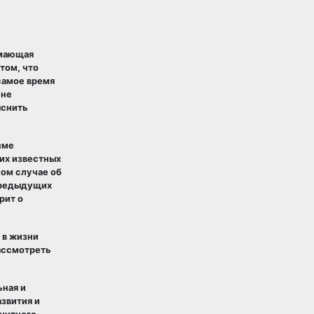
имающая
том, что
самое время
 не
яснить
зме
ких известных
ком случае об
 предыдущих
рит о
 в жизни
рассмотреть
ьная и
азвития и