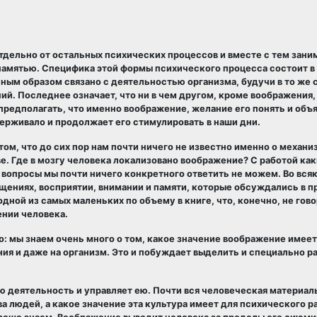
тдельно от остальных психических процессов и вместе с тем зан
мятью. Специфика этой формы психического процесса состоит в 
нным образом связано с деятельностью организма, будучи в то же 
й. Последнее означает, что ни в чем другом, кроме воображения,
предполагать, что именно воображение, желание его понять и объ
ерживало и продолжает его стимулировать в наши дни.
 том, что до сих пор нам почти ничего не известно именно о механи
е. Где в мозгу человека локализовано воображение? С работой ка
 вопросы мы почти ничего конкретного ответить не можем. Во вся
ущениях, восприятии, внимании и памяти, которые обсуждались в
одной из самых маленьких по объему в книге, что, конечно, не гово
ении человека.
: мы знаем очень много о том, какое значение воображение имеет
яния и даже на организм. Это и побуждает выделить и специально 
ю деятельность и управляет ею. Почти вся человеческая материал
а людей, а какое значение эта культура имеет для психического р