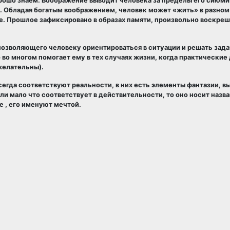
рошо знаем. Воображение выводит человека за пределы его сиюм
. Обладая богатым воображением, человек может «жить» в разном
е. Прошлое зафиксировано в образах памяти, произвольно воскре
озволяющего человеку ориентироваться в ситуации и решать зада
во многом помогает ему в тех случаях жизни, когда практические
желательны).
сегда соответствуют реальности, в них есть элементы фантазии, в
и мало что соответствует в действительности, то оно носит назв
 , его именуют мечтой.