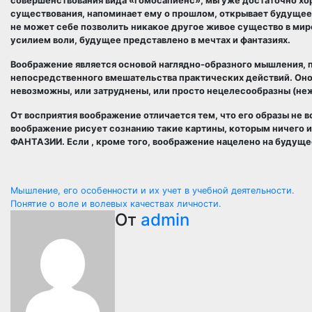
совершенствования вида «гомосапиенс», мы уже достаточно хо
существования, напоминает ему о прошлом, открывает будущее
не может себе позволить никакое другое живое существо в мир
усилием воли, будущее представлено в мечтах и фантазиях.
Воображение является основой наглядно-образного мышления, п
непосредственного вмешательства практических действий. Оно 
невозможны, или затруднены, или просто нецелесообразны (не
От восприятия воображение отличается тем, что его образы не в
воображение рисует сознанию такие картины, которым ничего ил
ФАНТАЗИИ. Если , кроме того, воображение нацелено на будущее
Навигация
Мышление, его особенности и их учет в учебной деятельности.
Понятие о воле и волевых качествах личности.
по
От
admin
записям