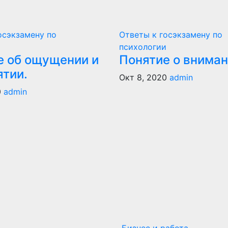
осэкзамену по
Ответы к госэкзамену по
и
психологии
е об ощущении и
Понятие о вниман
ятии.
Окт 8, 2020
admin
0
admin