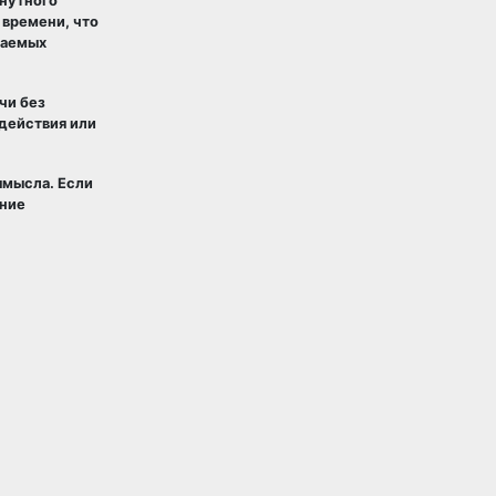
инутного
 времени, что
шаемых
чи без
 действия или
ымысла. Если
ание