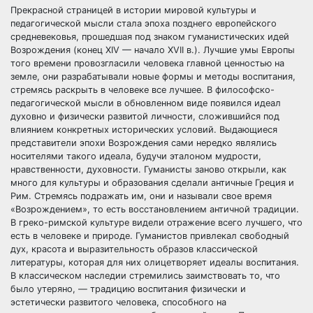
Прекрасной страницей в истории мировой культуры и
педагогической мысли стала эпоха позднего европейского
средневековья, прошедшая под знаком гуманистических идей
Возрождения (конец XIV — начало XVII в.). Лучшие умы Европы
того времени провозгласили человека главной ценностью на
земле, они разрабатывали новые формы и методы воспитания,
стремясь раскрыть в человеке все лучшее. В философско-
педагогической мысли в обновленном виде появился идеал
духовно и физически развитой личности, сложившийся под
влиянием конкретных исторических условий. Выдающиеся
представители эпохи Возрождения сами нередко являлись
носителями такого идеала, будучи эталоном мудрости,
нравственности, духовности. Гуманисты заново открыли, как
много для культуры и образования сделали античные Греция и
Рим. Стремясь подражать им, они и называли свое время
«Возрождением», то есть восстановлением античной традиции.
В греко-римской культуре видели отражение всего лучшего, что
есть в человеке и природе. Гуманистов привлекал свободный
дух, красота и выразительность образов классической
литературы, которая для них олицетворяет идеалы воспитания.
В классическом наследии стремились заимствовать то, что
было утеряно, — традицию воспитания физически и
эстетически развитого человека, способного на