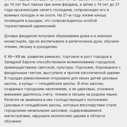
до 14 лет был пажом при жене феодала, а затем с 14 лет до 21
года оруженосцем своего господина, сопровождал его в
военных походах и на охоте. На 21-м году жизни юношу
посвящали в рыцари, что сопровождалось особой
торжественной церемонией.
Дочери феодалов получали образование дома и в женских
монастырях, где их воспитывали в религиозном духе, обучали
чтению, письму и рукоделию.
К XII—XIII вв. развитие ремесел, торговли и рост городов в
Западной Европе способствовали возникновению городской,
преимущественно светской, культуры. Горожане, боровшиеся с
феодальным гнетом, выступали и против католической церкви.
В городах ремесленники открывали для своих детей цеховые
школы, а купцы — гильдейские школы. В этих школах,
созданных городским населением, а не церковью, основное
внимание уделялось счету, чтению и письму на родном языке.
Религия не занимала в них господствующего положения.
Цеховые и гильдейские школы, которые впоследствии стали
городскими начальными школами, содержавшимися
магистратами, нарушали монополию церкви в области
обучения.