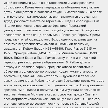
узкой специализации, в энциклопедизме и универсализме
образования. Кампанелла подчеркивал обязательное участие
детей в общественно полезном труде. В мастерских и на полях
они получают практические навыки, знакомятся с орудиями
труда, работают вместе со взрослыми. Идеи Возрождения из
Италии проникают в соседнюю Францию. Парижский
университет становится очагом идей гуманизма. Отсюда они
распространяются на Центральную и Северную Европу. Среди
представителей французского Возрождения, повлиявших на
развитие педагогической мысли и школьной практики,
выделяются Гюйом Бюде (1468—1540), Пьер Рамус (1515 —
1572), Франсуа Рабле (1494—1553) и Мишель Монтень (1533—
1592). Гюйом Бюде и Пьер Рамус выступили с инициативой
пересмотреть программу образования. Ф. Рабле едко и
остроумно обличал пороки средневекового воспитания и
обучения и одновременно рисовал идеал гуманистического
воспитания, главная цель которого — духовное и телесное
развитие личности. Рабле критиковал бесчеловечность методов
воспитания, неэффективность обучения в школе. С откровенным
презрением он писал о догматическом изучении религиозных
текстов. Мишель Монтень в своем основном труде «Опыты»
рассматривает человека как наивысшую ценность. Он верит в
его неисчерпаемые возможности, относясь с большой долей