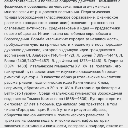
самостоятельные и полезные обществу действия. Помышляя о
физическом совершенстве человека, педагоги-гуманисты
многое взяли от рыцарского воспитания. Педагогическая
триада Возрождения (классическое образование, физическое
развитие, гражданское воспитание) включает три основных
слагаемых: античность, средневековье и идеи — предвестники
нового общества. Италия стала колыбелью европейского
Возрождения. Борьба итальянских городов за независимость,
пробуждение чувства причастности к единому этносу породили
духовное движение, которое выдвинуло идеи гражданского
воспитания (Л. Альберти (1404—1472), Л. Бруни (1369—1444), Л.
Балла (1405/1407—1457), В. да Фельтре( 1378—1446), Б. Гуарини
(1374—1460). Итальянские гуманисты XV -XVI вв. полагали, что
наилучший путь воспитания — изучение классической греко-
римской культуры. В качестве образца итальянские мыслители
рассматривали педагогические идеи Квинтилиана К ним,
например, обратились в 20-х гг. XV в. Витторино да Фелетре и
Баттисто Гуарини. Среди итальянских гуманистов Возрождения
выделяется Томазо Кампанелла (1568—1639). Бунтарь и еретик,
он провел 27 лет в тюрьме, где написал ряд трактатов, в том
числе «Город солнца». В этой утопии рисуется образец
общества экономического и политического равенства. В
трактате изложены педагогические идеи, пафос которых
заключен в отрицании книжности, возврате к природе, отказе от