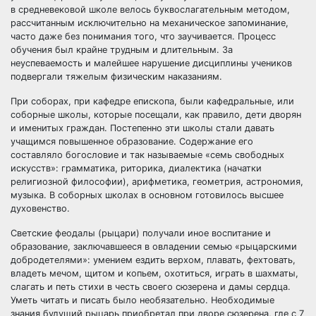
в средневековой школе велось буквослагательным методом,
рассчитанным исключительно на механическое запоминание,
часто даже без понимания того, что заучивается. Процесс
обучения был крайне трудным и длительным. За
неуспеваемость и малейшее нарушение дисциплины учеников
подвергали тяжелым физическим наказаниям.
При соборах, при кафедре епископа, были кафедральные, или
соборные школы, которые посещали, как правило, дети дворян
и именитых граждан. Постепенно эти школы стали давать
учащимся повышенное образование. Содержание его
составляло богословие и так называемые «семь свободных
искусств»: грамматика, риторика, диалектика (начатки
религиозной философии), арифметика, геометрия, астрономия,
музыка. В соборных школах в основном готовилось высшее
духовенство.
Светские феодалы (рыцари) получали иное воспитание и
образование, заключавшееся в овладении семью «рыцарскими
добродетелями»: умением ездить верхом, плавать, фехтовать,
владеть мечом, щитом и копьем, охотиться, играть в шахматы,
слагать и петь стихи в честь своего сюзерена и дамы сердца.
Уметь читать и писать было необязательно. Необходимые
знания будущий рыцарь приобретал при дворе сюзерена, где с 7