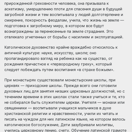
прирожденной греховности человека, она призывала к
аскетизму, умерщвлению плоти для спасения души в будущей
загробной жизни и тем воспитывала у людей долготерпение и
смирение, покорность феодалам, учила, что жизнь на земле —
подготовка к загробному миру, в котором все будут
вознаграждены за перенесенные па земле страдания. Это
отвлекало угнетенных от борьбы с насилием и эксплуатацией.
Католическое духовенство крайне враждебно относилось к
античной культуре: науке, искусству, школе; оно
пропагандировало взгляд на ребенка как на существо, от
рождения причастное к «первородному греху», который
следует побеждать путем воспитания «в страхе божьем».
При монастырях существовали монастырские школы, при
церквях — приходские школы. Прежде всего они готовили
духовных лиц для занятия низших церковных должностей, но с
течением времени в этих школах стали также учиться и те, кто
не собирался быть служителем церкви. Учителя — монахи или
священники — воспитывали учащихся мальчиков в духе
христианской религии и нравственности, учили их читать и
писать на чуждом для них латинском языке, на котором велось
католическое богослужение, Дети зазубривали молитвы,
учились церковному пению, счету. Обучение латинской грамоте