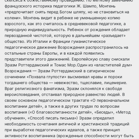
скепсиса к божественному провидению. По меткому замечанию
французского историка педагогики Ж. Шампо, Монтень
«предпочитает снять перед Богом шляпу, но не становиться на
колени». Монтень видит в ребенке не уменьшенную копию
взрослого, как это считалось в средневековой педагогике, а
природную индивидуальность. Ребенок от рождения обладает
первозданной чистотой, которую в дальнейшем «разъедает»
общество. Из Италии и Франции гуманистическое
педагогическое движение Возрождения распространилось на
остальные страны Европы, и в каждой появились
представители этого движенияё. Европейскую славу снискали
Эразм Роттердамский и Томас Мор.Один из «властителей дум»
Возрождения — Эразм Роттердамский в сатирическом
сочинении «Похвала глупости» высмеивал нравы и пороки
тогдашнего общества — невежество, тщеславие, лицемерие.
Враг религиозного фанатизма, Эразм склонялся к свободе
вероисповедания, отстаивал природное равенство людей. В
своем основном педагогическом трактате «О первоначальном
воспитании детей», а также в других трудах по вопросам
воспитания («О благовоспитанности детей», «Беседы», «Метод
обучения», «Способ писать письма») Эразм определил
необходимость сочетания античной и христианской традиций
при выработке педагогических идеалов, а также принцип
активности воспитанника (врожденные способности могут быть