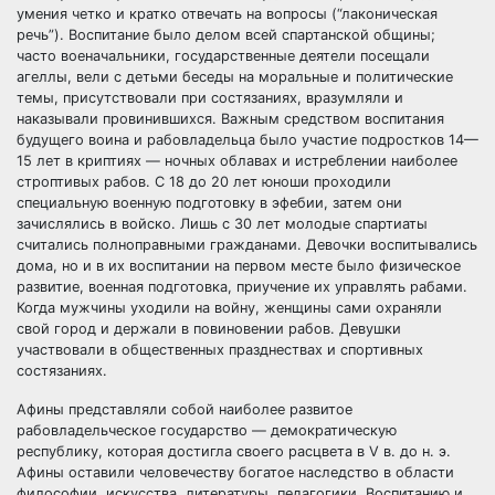
умения четко и кратко отвечать на вопросы (“лаконическая
речь”). Воспитание было делом всей спартанской общины;
часто военачальники, государственные деятели посещали
агеллы, вели с детьми беседы на моральные и политические
темы, присутствовали при состязаниях, вразумляли и
наказывали провинившихся. Важным средством воспитания
будущего воина и рабовладельца было участие подростков 14—
15 лет в криптиях — ночных облавах и истреблении наиболее
строптивых рабов. С 18 до 20 лет юноши проходили
специальную военную подготовку в эфебии, затем они
зачислялись в войско. Лишь с 30 лет молодые спартиаты
считались полноправными гражданами. Девочки воспитывались
дома, но и в их воспитании на первом месте было физическое
развитие, военная подготовка, приучение их управлять рабами.
Когда мужчины уходили на войну, женщины сами охраняли
свой город и держали в повиновении рабов. Девушки
участвовали в общественных празднествах и спортивных
состязаниях.
Афины представляли собой наиболее развитое
рабовладельческое государство — демократическую
республику, которая достигла своего расцвета в V в. до н. э.
Афины оставили человечеству богатое наследство в области
философии, искусства, литературы, педагогики. Воспитанию и