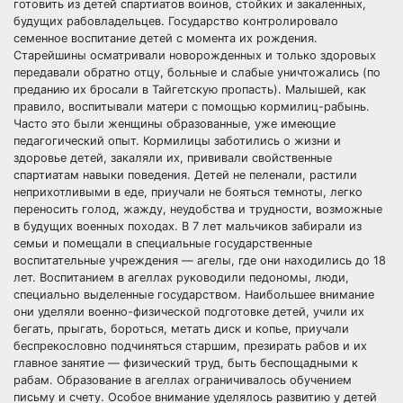
готовить из детей спартиатов воинов, стойких и закаленных,
будущих рабовладельцев. Государство контролировало
семенное воспитание детей с момента их рождения.
Старейшины осматривали новорожденных и только здоровых
передавали обратно отцу, больные и слабые уничтожались (по
преданию их бросали в Тайгетскую пропасть). Малышей, как
правило, воспитывали матери с помощью кормилиц-рабынь.
Часто это были женщины образованные, уже имеющие
педагогический опыт. Кормилицы заботились о жизни и
здоровье детей, закаляли их, прививали свойственные
спартиатам навыки поведения. Детей не пеленали, растили
неприхотливыми в еде, приучали не бояться темноты, легко
переносить голод, жажду, неудобства и трудности, возможные
в будущих военных походах. В 7 лет мальчиков забирали из
семьи и помещали в специальные государственные
воспитательные учреждения — агелы, где они находились до 18
лет. Воспитанием в агеллах руководили педономы, люди,
специально выделенные государством. Наибольшее внимание
они уделяли военно-физической подготовке детей, учили их
бегать, прыгать, бороться, метать диск и копье, приучали
беспрекословно подчиняться старшим, презирать рабов и их
главное занятие — физический труд, быть беспощадными к
рабам. Образование в агеллах ограничивалось обучением
письму и счету. Особое внимание уделялось развитию у детей