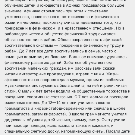
обучению детей и юношества в Афинах придавалось большое
значение. Афиняне стремились при этом к сочетанию
умственного, нравственного, эстетического и физического
развития человека, поскольку считали идеальным того, кто
прекрасен и в физическом, и в нравственном отношении. Но в
рабовладельческом обществе физический труд считался
обязанностью лишь рабов. Общая направленность афинской
воспитательной системы — презрение к физическому труду и
рабам. До 7 лет все дети воспитывались в семье, часто с
помощью кормилиц из Лаконии. Большое внимание уделялось
физическому развитию детей. Заботясь об умственном
воспитании маленьких граждан, им рассказывали сказки,
читали литературные произведения, играли с ними. Жизнь
афинян постоянно сопровождала музыка, одним из любимых
музыкальных инструментов была флейта, на ней играли, читая
стихи. С малых лет детей водили на общественные торжества и
праздники, спортивные состязания. С 7 лет мальчики посещали
различные школы. До 13—14 лет они учились в школе
грамматиста и кифариста(одновременно или сначала в школе
грамматиста, затем кифариста). В школе грамматиста учителя
дидаскалы обучали детей чтению, письму, счету. Счету учили
при помощи пальцев, использовали также и камешки, и
специальную счетную доску, напоминающую счеты. Писали дети