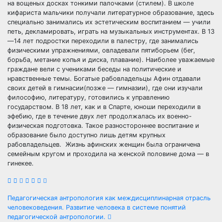
на вощеных досках тонкими палочками (стилем). В школе
кифариста мальчики получали литературное образование, здесь
специально занимались их эстетическим воспитанием — учили
петь, декламировать, играть на музыкальных инструментах. В 13
—14 лет подростки переходили в палестру, где занимались
физическими упражнениями, овладевали пятиборьем (бег,
борьба, метание копья и диска, плавание). Наиболее уважаемые
граждане вели с учениками беседы на политические и
нравственные темы. Богатые рабовладельцы Афин отдавали
своих детей в гимнасии(позже — гимназии), где они изучали
философию, литературу, готовились к управлению
государством. В 18 лет, как и в Спарте, юноши переходили в
эфебию, где в течение двух лет продолжалась их военно-
физическая подготовка. Такое разностороннее воспитание и
образование было доступно лишь детям крупных
рабовладельцев. Жизнь афинских женщин была ограничена
семейным кругом и проходила на женской половине дома — в
гинекее.
Навигация
Педагогическая антропология как междисциплинарная отрасль
человековедения. Развитие человека в системе понятий
по
педагогической антропологии.