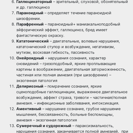
Галлюцинаторный
– зрительный, слуховой, обонятельный
и др. галлюциноз
Параноидный
– определяет течение параноидной
шизофрении.
Парафренный
– параноидный+ маниакальноподобный
эйфорический эффект, галлюциноз, бред имеет
фантастическую окраску.
Кататонический
– двигательные, волевые нарушения,
кататонический ступор и возбуждение, негативизм,
мутизм, восковая гибкость, пассивность
Онейроидный
– нарушения сознания, характер
сновидений – грезоподобный, яркие проплывающие
картины в воображении, двигательная заторможенность,
частиная или полная амнезия (при шизофрении) –
экзогенная патология
Делириозный
– помрачение сознания, яркие
сценоподобные галлюцинации, выраженное двигательное
возбуждение, аффект страха, тревоги – частичная/полная
амнезия. – инфекционные заболевания, интоксикация.
Аментивный
– нарушение сознание, грубое нарушение
мышления, бессвязанность, больные беспомощны,
амнезия – экзогенная патология
Сумеречный и судорожный
– параксизмальность,
нарушения сознания, заканчивается полной амнезией, при