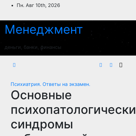
Перейти
Пн. Авг 10th, 2026
к
содержимому
Менеджмент
деньги, банки, финансы
Психиатрия. Ответы на экзамен.
Основные
психопатологическ
синдромы