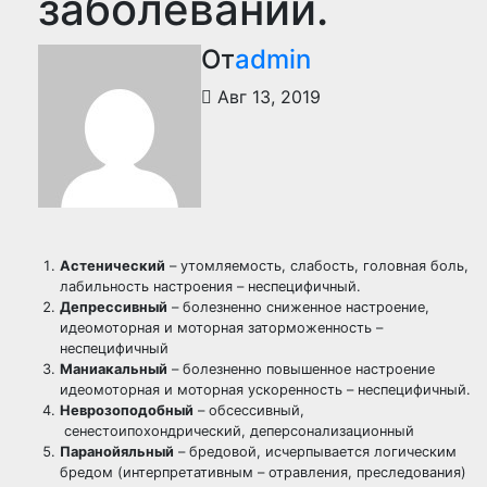
заболеваний.
От
admin
Авг 13, 2019
Астенический
– утомляемость, слабость, головная боль,
лабильность настроения – неспецифичный.
Депрессивный
– болезненно сниженное настроение,
идеомоторная и моторная заторможенность –
неспецифичный
Маниакальный
– болезненно повышенное настроение
идеомоторная и моторная ускоренность – неспецифичный.
Неврозоподобный
– обсессивный,
сенестоипохондрический, деперсонализационный
Паранойяльный
– бредовой, исчерпывается логическим
бредом (интерпретативным – отравления, преследования)