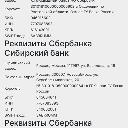
адрес:
Юго-Западный банк ПАО Сбербанк
30101810600000000602 в Отделении по
Корсчет:
Ростовской области Южное ГУ Банка России
БИК:
046015602
ИНН:
7707083893
КПП:
616143001
SWIFT-код:
SABRRUMM
Реквизиты Сбербанка
Сибирский банк
Юридический
Россия, Москва, 117997, ул. Вавилова, д. 19
адрес:
Россия, 630007, Новосибирск, ул.
Почтовый адрес:
Серебренниковская, 20
№ 30101810500000000641 в ГРКЦ при ГУ Банка
Корсчет:
России
БИК:
045004641
ИНН:
7707083893
КПП:
540602001
SWIFT-код:
SABRRUMM
Реквизиты Сбербанка