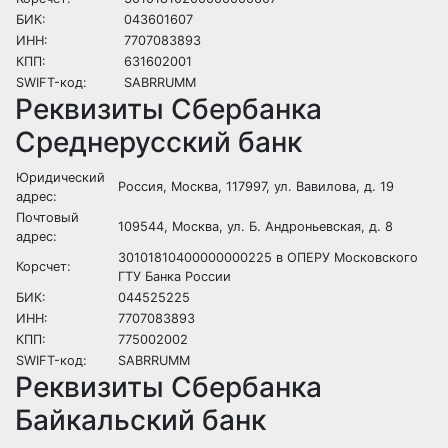
БИК:
043601607
ИНН:
7707083893
КПП:
631602001
SWIFT-код:
SABRRUMM
Реквизиты Сбербанка
Среднерусский банк
Юридический
Россия, Москва, 117997, ул. Вавилова, д. 19
адрес:
Почтовый
109544, Москва, ул. Б. Андроньевская, д. 8
адрес:
30101810400000000225 в ОПЕРУ Московского
Корсчет:
ГТУ Банка России
БИК:
044525225
ИНН:
7707083893
КПП:
775002002
SWIFT-код:
SABRRUMM
Реквизиты Сбербанка
Байкальский банк