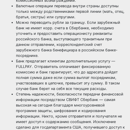
комиссионных вознаграждений.
Валютные операции перевода внутри страны доступны
только между родственниками первой линии (мать, отец,
братья, сестры) или супругами.
Можно переводить рубли за границу. Если зарубежный
банк не имеет корр. счета в Сбербанке, необходимо
уточнить и предоставить операционисту реквизиты
российского банка, выступающего транзитным при
данном отправлении, корреспондентский счет
зарубежного банка бенефициара в российском банке-
посреднике.
Банк предлагает клиентам дополнительную услугу —
FULLPAY. Отправитель оплачивает фиксированную
комиссию и банк гарантирует, что до адресата дойдет
полная сумма даже если сумма выплат посредникам,
участвовавших в цепочке, превысит эту сумму. В таком
случае банк берет на себя все текущие расходы.
Степень надежности, безопасности передачи финансовой
информации посредством СВИФТ Сбербанк — самая
высокая на сегодня благодаря многоуровневой
программе защиты, шифрования и кодирования
информации. Никто, кроме отправителя и получателя не
имеет доступ к содержанию сообщения. Исключение
сделано для госдепартамента США, получившего доступ к