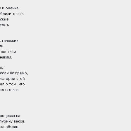
 и оценка,
близить ее к
ские
ность
стических
ми
гностики
накам.
их
если не прямо,
 истории этой
ал о том, что
ил его как
роцесса на
лубину веков.
был обязан