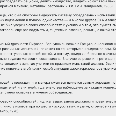
 распределять рационы, делить имущество, владеть искусством пени
аться в тканях, металлах, растениях и т.п. (М.А.Дандамаев, 1983).
реца, кто был способен выдержать систему определенных испытаний
х подземелий в полном одиночестве — и многое другое (В.А.Аванесо
 не был уверен в своих способностях к учению и в том, что сумеет в
агалось еще раз подумать и, тщательно взвесив, решить, с какой с
еный древности Пифагор. Вернувшись позже в Грецию, он основал ш
ю различных испытаний, похожих на те, которые он выдержал сам. К
теллектуальных способностей, и потому, придавал большое значени
ьно трудная математическая задача. В случае ее решения претенден
ника вводили в зал, где ученики по правилам испытаний должны были
ние новичка в этой критической ситуации характеризовалось умение
.
людей, утверждая, что манера смеяться является самым хорошим по
родителей и учителей, тщательно вел наблюдение за каждым новичко
сь, смело оспаривать мнения собеседников.
 проверки способностей лиц, желавших занять должности правительс
лично у императора по шести «искусствам»: музыке, стрельбе из лу
Ьо15, 1970).