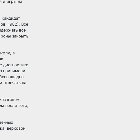
я и игры на
. Кандидат
в, 1982). Все
ыдержать все
тороны закрыть
колу, в
ак
е диагностике
та принимали
 беспощадно
м отвечать на
казателем
м после того,
твенных
ка, верховой