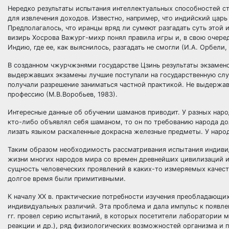
Нередко результаты испытания интеллектуальных способностей с
для извлечения доходов. Известно, например, что индийский цар
Предполагалось, что иранцы вряд ли сумеют разгадать суть этой
визирь Хосрова Важург-михр понял правила игры и, в свою очеред
Индию, где ее, как выяснилось, разгадать не смогли (И.А. Орбели, 
В созданном чжурчжэнями государстве Цзинь результаты экзамен
выдержавших экзамены лучшие поступали на государственную слу
получали разрешение заниматься частной практикой. Не выдержа
профессию (М.В.Воробьев, 1983).
Интересные данные об обучении шаманов приводит. У разных наро
кто-либо объявлял себя шаманом, то он по требованию народа до
лизать языком раскаленные докрасна железные предметы. У народн
Таким образом необходимость рассматривания испытания индиви
жизни многих народов мира со времен древнейших цивилизаций и 
сущность человеческих проявлений в каких-то измеряемых качест
долгое время были примитивными.
К началу XX в. практические потребности изучения преобладающ
индивидуальных различий. Эта проблема и дала импульс к появлен
гг. провел серию испытаний, в которых посетители лаборатории м
реакции и др.), ряд физиологических возможностей организма и п