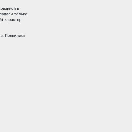
кованной в
бладали только
й) характер
ра. Появились