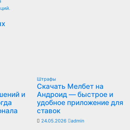
я
кций.
ых
Штрафы
Скачать Мелбет на
шений и
Андроид — быстрое и
огда
удобное приложение для
онала
ставок
24.05.2026
admin