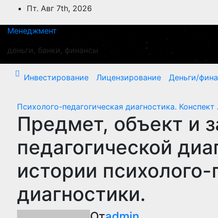
Перейти
Пт. Авг 7th, 2026
к
содержимому
Менеджмент
деньги, банки, финансы
Инвестирование
Лицензирование
Деньги/фин
Психолого-педагогическая диагностика. Конспект 
Предмет, объект и 
педагогической диа
истории психолого-
диагностики.
От
admin