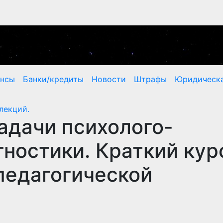
ансы
Банки/кредиты
Новости
Штрафы
Юридическа
лекций.
задачи психолого-
гностики. Краткий кур
педагогической