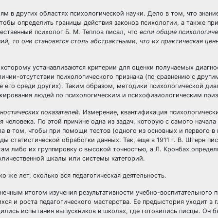
м в других областях психологической науки. Дело в том, что знание
обы определить границы действия законов психологии, а также при
ественный психолог Б. М. Теплов писал, что
если
общие психологиче
й, то они становятся столь абстрактными, что их практическая цен
 которому устанавливаются критерии для оценки получаемых диагно
наличии-отсутствии психологического признака (по сравнению с други
те его среди других). Таким образом, методики психологической диа
анжирования людей по психологическим и психофизиологическим приз
ностических показателей.
Измерение, квантификация психологическ
 человека. По этой причине одна из задач, которую с самого начала 
а в том, чтобы при помощи тестов (одного из основных и первого в
ы статистической обработки данных. Так, еще в 1911 г. В. Штерн пис
м либо их группировку с высокой точностью, а Л. Кронбах определ
оличественной шкалы или системы категорий.
о же лет, сколько вся педагогическая деятельность.
онечным итогом изучения результативности учебно-воспитательного п
хся и роста педагогического мастерства. Ее предыстория уходит в г
одились испытания выпускников в школах, где готовились писцы. Он 