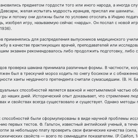
тановились предметом гордости того или иного народа, а иногда сл
ь Девсарм, желая испытать мудрость иранцев, прислал им шахматы.
 игры и потому они должны были по условию отослать в Индию подат
ь, изобрел игру, называемую сейчас «нарды». Он послал с новой игр
1936).
ов применялись для распределения выпускников медицинского учили
жбу в качестве практикующих врачей, преподавателей или исследов
вшим экзамен рекомендовалось либо продолжить подготовку, либо 
дов проверка шамана принимала различные формы. В частности, когд
лжен был в трескучий мороз ходить по снегу босиком и с обнаженно
ости ханты неудачного претендента считали сумасшедшим. (В. Н. Ба
дуальных способностей является важной и неотъемлемой частью о
до наших дней. Исторический опыт доказывает, что стремление люд
вах и свойствах всегда существовало и существует. Однако методы 
их способностей были сформулированы в виде научной проблемы исс
ию первых тестов. Ф. Гальтон, известный английский ученый, в теч
огли за небольшую плату проверить свои физические качества (сила
сихических свойств — всего по семнадцати показателям. (Р.СаИоп, 1