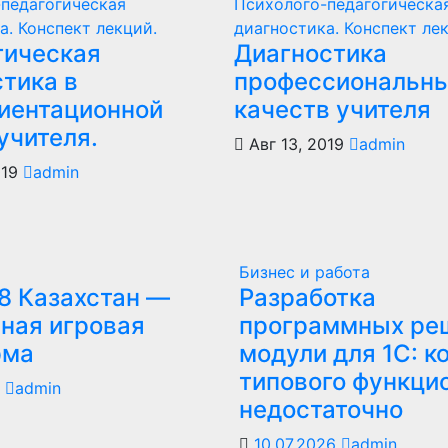
педагогическая
Психолого-педагогическа
а. Конспект лекций.
диагностика. Конспект ле
гическая
Диагностика
тика в
профессиональн
иентационной
качеств учителя
учителя.
Авг 13, 2019
admin
019
admin
Бизнес и работа
8 Казахстан —
Разработка
ная игровая
программных ре
рма
модули для 1С: к
типового функци
6
admin
недостаточно
10.07.2026
admin