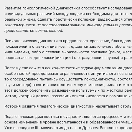
Развитие психологической диагностики способствует исследования
индивидуальных различий между людьми необходимы для того, чт
реальной жизни, сделать практически полезной. Выдающийся отеч
закономерности не опосредованы знанием индивидуальных различи
представляется сомнительной.
Психологическая диагностика предполагает сравнение, благодаря
показателей и ставится диагноз, т. е, дается заключение либо о 
индивидами), либо о степени выраженности признака (ранге, мес
предназначены для классификации (т. е. разделения группы) и р
Поэтому так
важна в психодиагностике задача формализации диаг
особенностей преодолевают ограниченность интуитивного познания
то опосредованно пытались осуществить психодиагносты, состоял
науки метода) ввести в психологию меру измерения, число и метод
тест должен обеспечить размещение испытуемых по жестким ранга
метод, который должен позволить описать человека с помощью к
История развития педагогической диагностики насчитывает стольк
Педагогическая диагностика в сущности, является процессом и к
основе изменений в уровне воспитанности и образованности учащи
Уже в середине III тысячелетия до н. э. в Древнем Вавилоне пров