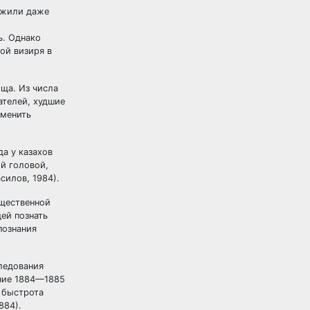
ужили даже
ь. Однако
ой визиря в
ща. Из числа
ателей, худшие
сменить
а у казахов
й головой,
силов, 1984).
бщественной
ей познать
познания
ледования
ение 1884—1885
, быстрота
884).