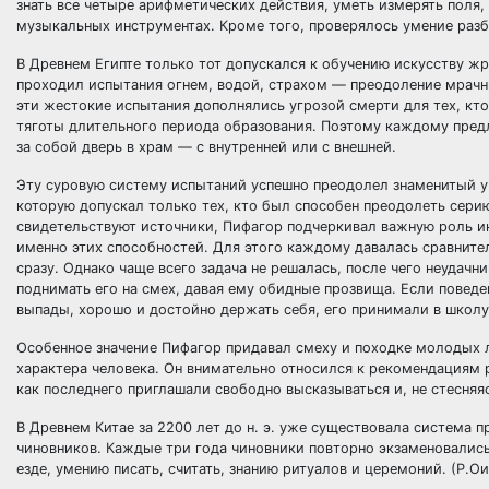
знать все четыре арифметических действия, уметь измерять поля,
музыкальных инструментах. Кроме того, проверялось умение разбир
В Древнем Египте только тот допускался к обучению искусству ж
проходил испытания огнем, водой, страхом — преодоление мрачны
эти жестокие испытания дополнялись угрозой смерти для тех, кто
тяготы длительного периода образования. Поэтому каждому предл
за собой дверь в храм — с внутренней или с внешней.
Эту суровую систему испытаний успешно преодолел знаменитый уч
которую допускал только тех, кто был способен преодолеть сери
свидетельствуют источники, Пифагор подчеркивал важную роль ин
именно этих способностей. Для этого каждому давалась сравнител
сразу. Однако чаще всего задача не решалась, после чего неудач
поднимать его на смех, давая ему обидные прозвища. Если поведе
выпады, хорошо и достойно держать себя, его принимали в школу
Особенное значение Пифагор придавал смеху и походке молодых 
характера человека. Он внимательно относился к рекомендациям 
как последнего приглашали свободно высказываться и, не стесняя
В Древнем Китае за 2200 лет до н. э. уже существовала система
чиновников. Каждые три года чиновники повторно экзаменовались 
езде, умению писать, считать, знанию ритуалов и церемоний. (Р.Ои