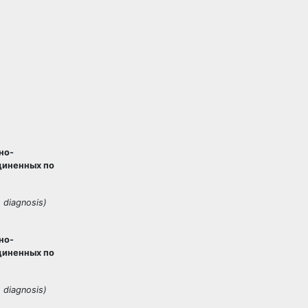
но-
диненных по
.
diagnosis)
но-
диненных по
.
diagnosis)