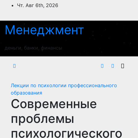
Перейти
Чт. Авг 6th, 2026
к
содержимому
Менеджмент
деньги, банки, финансы
Лекции по психологии профессионального
образования
Современные
проблемы
психологического