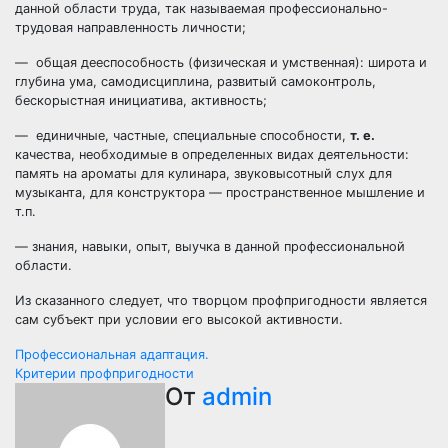
данной области труда, так называемая профессионально-
трудовая направленность личности;
— общая дееспособность (физическая и умственная): широта и
глубина ума, самодисциплина, развитый самоконтроль,
бескорыстная инициатива, активность;
— единичные, частные, специальные способности,
т. е.
качества, необходимые в определенных видах деятельности:
память на ароматы для кулинара, звуковысотный слух для
музыканта, для конструктора — пространственное мышление и
т.п.
— знания, навыки, опыт, выучка в данной профессиональной
области.
Из сказанного следует, что творцом профпригодности является
сам субъект при условии его высокой активности.
Навигация
Профессиональная адаптация.
Критерии профпригодности
по
От
admin
записям