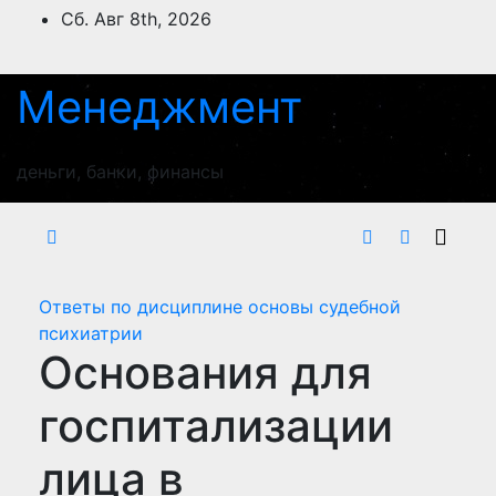
Перейти
Сб. Авг 8th, 2026
к
содержимому
Менеджмент
деньги, банки, финансы
Ответы по дисциплине основы судебной
психиатрии
Основания для
госпитализации
лица в