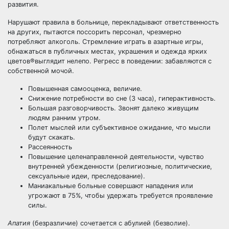
развития.
Нарушают правила в больнице, перекладывают ответственность
на других, пытаются поссорить персонал, чрезмерно
потребляют алкоголь. Стремление играть в азартные игры,
обнажаться в публичных местах, украшения и одежда ярких
цветов®выглядит нелепо. Регресс в поведении: забавляются с
собственной мочой.
Повышенная самооценка, величие.
Снижение потребности во сне (3 часа), гиперактивность.
Большая разговорчивость. Звонят далеко живущим
людям ранним утром.
Полет мыслей или субъективное ожидание, что мысли
будут скакать.
Рассеянность
Повышение целенаправленной деятельности, чувство
внутренней убежденности (религиозные, политические,
сексуальные идеи, преследование).
Маниакальные больные совершают нападения или
угрожают в 75%, чтобы удержать требуется проявление
силы.
Апатия
(безразличие) сочетается с абулией (безволие).