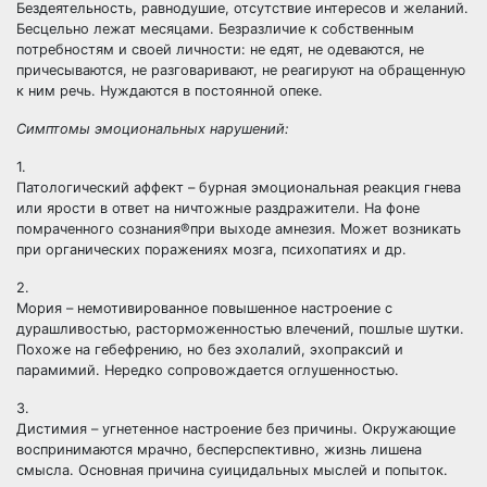
Бездеятельность, равнодушие, отсутствие интересов и желаний.
Бесцельно лежат месяцами. Безразличие к собственным
потребностям и своей личности: не едят, не одеваются, не
причесываются, не разговаривают, не реагируют на обращенную
к ним речь. Нуждаются в постоянной опеке.
Симптомы эмоциональных нарушений:
1.
Патологический аффект – бурная эмоциональная реакция гнева
или ярости в ответ на ничтожные раздражители. На фоне
помраченного сознания®при выходе амнезия. Может возникать
при органических поражениях мозга, психопатиях и др.
2.
Мория – немотивированное повышенное настроение с
дурашливостью, расторможенностью влечений, пошлые шутки.
Похоже на гебефрению, но без эхолалий, эхопраксий и
парамимий. Нередко сопровождается оглушенностью.
3.
Дистимия – угнетенное настроение без причины. Окружающие
воспринимаются мрачно, бесперспективно, жизнь лишена
смысла. Основная причина суицидальных мыслей и попыток.