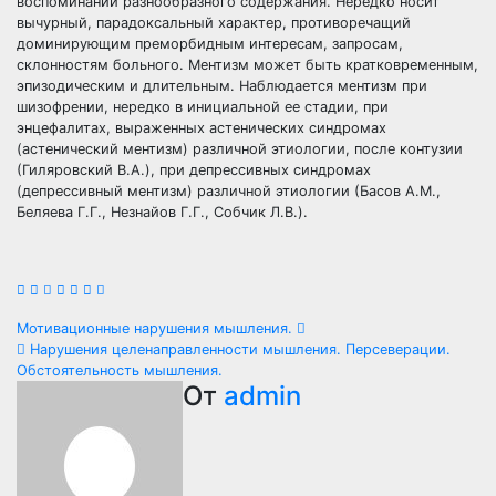
воспоминаний разнообразного содержания. Нередко носит
вычурный, парадоксальный характер, противоречащий
доминирующим преморбидным интересам, запросам,
склонностям больного. Ментизм может быть кратковременным,
эпизодическим и длительным. Наблюдается ментизм при
шизофрении, нередко в инициальной ее стадии, при
энцефалитах, выраженных астенических синдромах
(астенический ментизм) различной этиологии, после контузии
(Гиляровский В.А.), при депрессивных синдромах
(депрессивный ментизм) различной этиологии (Басов А.М.,
Беляева Г.Г., Незнайов Г.Г., Собчик Л.В.).
Навигация
Мотивационные нарушения мышления.
Нарушения целенаправленности мышления. Персеверации.
по
Обстоятельность мышления.
От
admin
записям