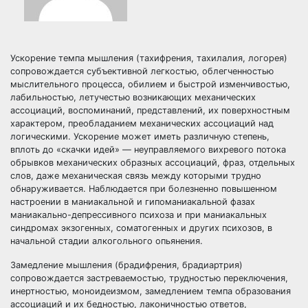
Ускорение темпа мышления (тахифрения, тахилалия, логорея)
сопровождается субъективной легкостью, облегченностью
мыслительного процесса, обилием и быстрой изменчивостью,
лабильностью, летучестью возникающих механических
ассоциаций, воспоминаний, представлений, их поверхностным
характером, преобладанием механических ассоциаций над
логическими. Ускорение может иметь различную степень,
вплоть до «скачки идей» — неуправляемого вихревого потока
обрывков механических образных ассоциаций, фраз, отдельных
слов, даже механическая связь между которыми трудно
обнаруживается. Наблюдается при болезненно повышенном
настроении в маниакальной и гипоманиакальной фазах
маниакально-депрессивного психоза и при маниакальных
синдромах экзогенных, соматогенных и других психозов, в
начальной стадии алкогольного опьянения.
Замедление мышления (брадифрения, брадиартрия)
сопровождается застреваемостью, трудностью переключения,
инертностью, моноидеизмом, замедлением темпа образования
ассоциаций и их бедностью, лаконичностью ответов,