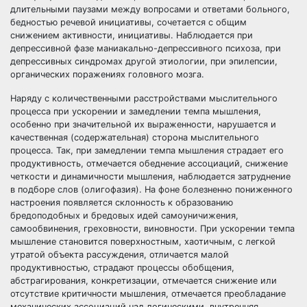
длительными паузами между вопросами и ответами больного,
бедностью речевой инициативы, сочетается с общим
снижением активности, инициативы. Наблюдается при
депрессивной фазе маниакально-депрессивного психоза, при
депрессивных синдромах другой этиологии, при эпилепсии,
органических поражениях головного мозга.
Наряду с количественными расстройствами мыслительного
процесса при ускорении и замедлении темпа мышления,
особенно при значительной их выраженности, нарушается и
качественная (содержательная) сторона мыслительного
процесса. Так, при замедлении темпа мышления страдает его
продуктивность, отмечается обеднение ассоциаций, снижение
четкости и динамичности мышления, наблюдается затруднение
в подборе слов (олигофазия). На фоне болезненно пониженного
настроения появляется склонность к образованию
бредоподобных и бредовых идей самоуничижения,
самообвинения, греховности, виновности. При ускорении темпа
мышление становится поверхностным, хаотичным, с легкой
утратой объекта рассуждения, отличается малой
продуктивностью, страдают процессы обобщения,
абстрагирования, конкретизации, отмечается снижение или
отсутствие критичности мышления, отмечается преобладание
механических ассоциаций над логическими, внутренняя