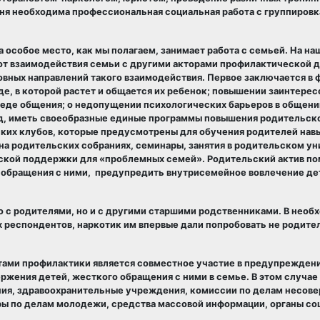
я необходима профессиональная социальная работа с группировк
собое место, как мы полагаем, занимает работа с семьей. На наш
 от взаимодействия семьи с другими акторами профилактической 
вных направлений такого взаимодействия. Первое заключается в
де, в которой растет и общается их ребенок; повышении заинтерес
еде общения; о недопущении психологических барьеров в общении
яд, иметь своеобразные единые программы повышения родительск
ских клубов, которые предусмотрены для обучения родителей нав
а родительских собраниях, семинары, занятия в родительском уни
ьской поддержки для «проблемных семей». Родительский актив п
 обращения с ними, предупредить внутрисемейное вовлечение де
 с родителями, но и с другими старшими родственниками. В необ
х респондентов, наркотик им впервые дали попробовать не родител
тами профилактики является совместное участие в предупрежден
ржения детей, жесткого обращения с ними в семье. В этом случае
ия, здравоохранительные учреждения, комиссии по делам несов
уры по делам молодежи, средства массовой информации, органы с