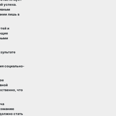
й успеха.
тивным
нии лишь в
тей и
яющие
орыми
езультате
ия социально-
ное
ивной
ственно, что
ача
ркоманию
 должно стать