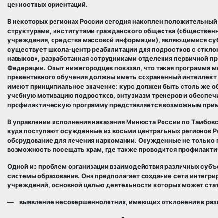
ценностных ориентаций.
В некоторых регионах России сегодня накоплен положительный
структурами, институтами гражданского общества (общественн
учреждения, средства массовой информации), являющимися суб
существует школа-центр реабилитации для подростков с откло
навыков», разработанная сотрудниками отделения первичной п
Федерации. Опыт нижегородцев показал, что такая программа 
превентивного обучения должны иметь сохраненный интеллект
имеют принципиальное значение: курс должен быть столь же об
учебную мотивацию подростков, энтузиазм тренеров и обеспечи
профилактическую программу представляется возможным приме
В управлении исполнения наказания Минюста России по Тамбовс
куда поступают осужденные из восьми центральных регионов Ро
оборудование для лечения наркомании. Осужденные не только 
возможность посещать храм, где также проводится профилакти
Одной из проблем организации взаимодействия различных субъе
системы образования. Она предполагает создание сети интегр
учреждений, основной целью деятельности которых может стат
— выявление несовершеннолетних, имеющих отклонения в разв