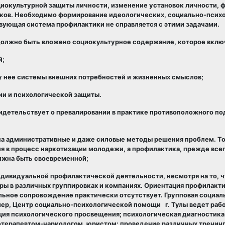
иокультурной защиты личности, изменение установок личности, 
иков. Необходимо формирование идеологических, социально-псих
вующая система профилактики не справляется с этими задачами.
олжно быть вложено социокультурное содержание, которое включ
й;
 у нее системы внешних потребностей и жизненных смыслов;
ии и психологической защиты.
детельствует о превалировании в практике противоположного под
на административные и даже силовые методы решения проблем. То
я в процесс наркотизации молодежи, а профилактика, прежде все
олжна быть своевременной;
дивидуальной профилактической деятельности, несмотря на то, 
ры в различных группировках и компаниях. Ориентация профилакт
льное сопровождение практически отсутствует. Групповая социал
мер, Центр социально-психологической помощи г. Тулы ведет рабо
я психологического просвещения; психологическая диагностика 
терапевтом-наркологом, юристом; проведение различных тренинго