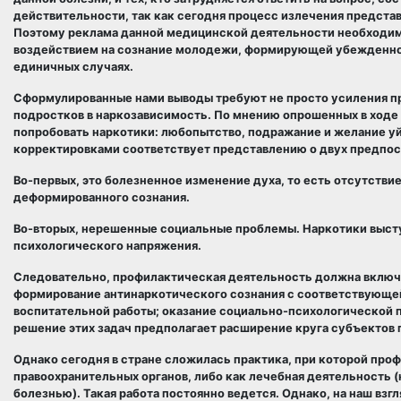
действительности, так как сегодня процесс излечения представ
Поэтому реклама данной медицинской деятельности необходи
воздействием на сознание молодежи, формирующей убежденнос
единичных случаях.
Сформулированные нами выводы требуют не просто усиления про
подростков в наркозависимость. По мнению опрошенных в ходе
попробовать наркотики: любопытство, подражание и желание у
корректировками соответствует представлению о двух предпо
Во-первых, это болезненное изменение духа, то есть отсутстви
деформированного сознания.
Во-вторых, нерешенные социальные проблемы. Наркотики выступ
психологического напряжения.
Следовательно, профилактическая деятельность должна включа
формирование антинаркотического сознания с соответствующе
воспитательной работы; оказание социально-психологической 
решение этих задач предполагает расширение круга субъектов
Однако сегодня в стране сложилась практика, при которой про
правоохранительных органов, либо как лечебная деятельность
болезнью). Такая работа постоянно ведется. Однако, на наш вз