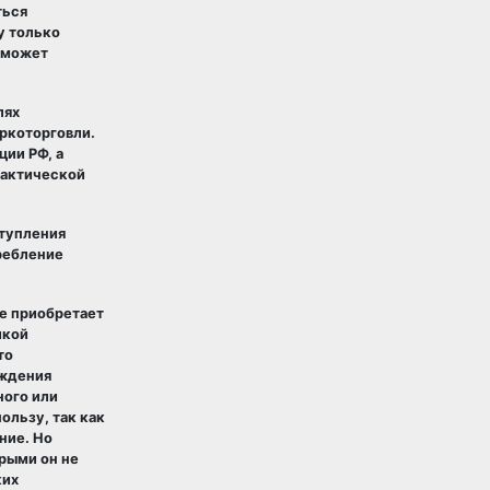
ться
у только
 может
лях
ркоторговли.
ии РФ, а
лактической
ступления
ребление
е приобретает
икой
то
еждения
ного или
ользу, так как
ние. Но
рыми он не
ких