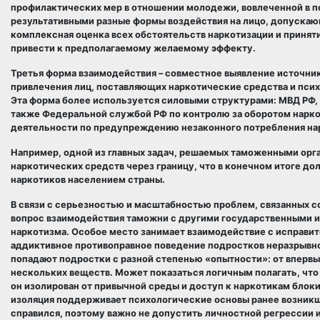
профилактических мер в отношении молодежи, вовлеченной в п
результативными разные формы воздействия на лицо, допуска
комплексная оценка всех обстоятельств наркотизации и приня
привести к предполагаемому желаемому эффекту.
Третья форма взаимодействия – совместное выявление источни
привлечения лиц, поставляющих наркотические средства и псих
Эта форма более используется силовыми структурами: МВД РФ,
также Федеральной службой РФ по контролю за оборотом нарко
деятельности по предупреждению незаконного потребления на
Например, одной из главных задач, решаемых таможенными орг
наркотических средств через границу, что в конечном итоге д
наркотиков населением страны.
В связи с серьезностью и масштабностью проблем, связанных 
вопрос взаимодействия таможни с другими государственными 
наркотизма. Особое место занимает взаимодействие с исправи
аддиктивное противоправное поведение подростков неразрывно
попадают подростки с разной степенью «опытности»: от вперв
нескольких веществ. Может показаться логичным полагать, что
он изолирован от привычной среды и доступ к наркотикам блокир
изоляция поддерживает психологические основы ранее возникше
справился, поэтому важно не допустить личностной регрессии 