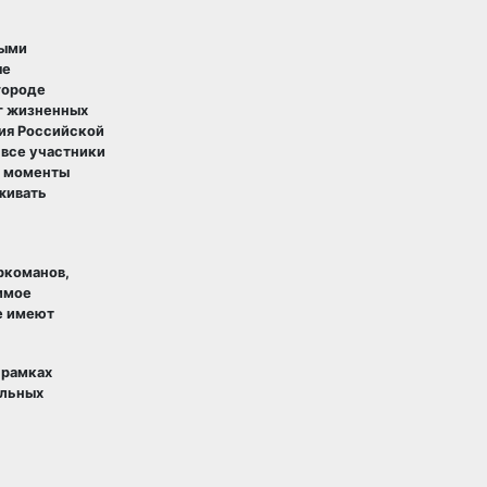
выми
ые
городе
г жизненных
ия Российской
 все участники
е моменты
живать
ркоманов,
имое
е имеют
 рамках
ельных