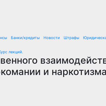
ансы
Банки/кредиты
Новости
Штрафы
Юридическа
урс лекций.
енного взаимодейст
комании и наркотизм