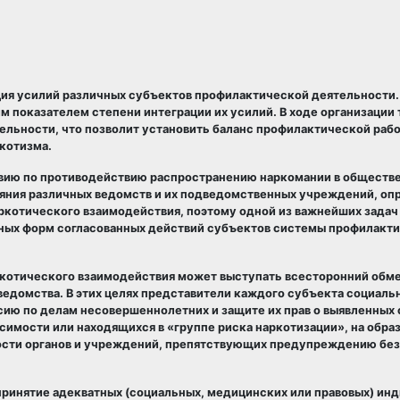
ия усилий различных субъектов профилактической деятельности.
 показателем степени интеграции их усилий. В ходе организации 
ельности, что позволит установить баланс профилактической рабо
котизма.
ию по противодействию распространению наркомании в обществ
ияния различных ведомств и их подведомственных учреждений, оп
котического взаимодействия, поэтому одной из важнейших задач
ных форм согласованных действий субъектов системы профилакти
котического взаимодействия может выступать всесторонний обм
домства. В этих целях представители каждого субъекта социаль
ю по делам несовершеннолетних и защите их прав о выявленных 
мости или находящихся в «группе риска наркотизации», на образ
ьности органов и учреждений, препятствующих предупреждению бе
принятие адекватных (социальных, медицинских или правовых) ин