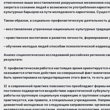
отмеченное выше восстановление разрушенных механизмов соц
запрета в сознании людей к возможности употребления наркот
культурных барьеров на пути молодежного наркотизма. Сущест
Таким образом, в социально-профилактическую деятельность д
– восстановление утраченных национально-культурных традици
– нравственное воспитание и развитие личности, формирование
– обучение молодых людей способам психологической коррекц
Анализ социологических исследований российских регионов сви
результате:
1) профилактическая работа в настоящее время ориентируется 
оказывается ответное действие на совершенный факт вовлечени
быть ориентирована на предотвращение этого факта, то есть д
2) в современной практике повсеместно преобладают формы ин
постоянно подвергается воздействию наркотической субкульту
работы на групповую социальную коррекцию и групповое социа
практикуется, как правило, в специальных учреждениях. Напри
девиантной молодежью по следующим направлениям: организаци
индивидуальные консультации, проводимые психологами, психо