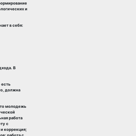
формирование
ологических и
ает в себя:
хода. В
 есть
го, должна
что молодежь
ической
ьная работа
ту с
и коррекция;
в; работа с