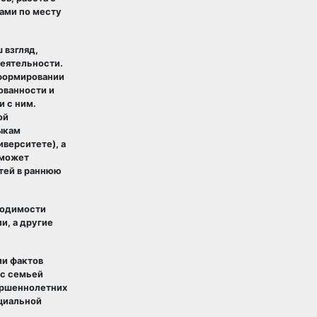
ами по месту
 взгляд,
деятельности.
 формировании
ованности и
 с ним.
ой
ыкам
верситете), а
оможет
тей в раннюю
ходимости
и, а другие
ии фактов
 с семьей
ершеннолетних
оциальной