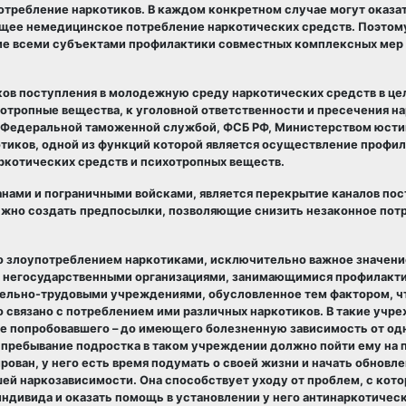
отребление наркотиков. В каждом конкретном случае могут оказа
ющее немедицинское потребление наркотических средств. Поэтом
тие всеми субъектами профилактики совместных комплексных мер
ков поступления в молодежную среду наркотических средств в це
отропные вещества, к уголовной ответственности и пресечения на
 Федеральной таможенной службой, ФСБ РФ, Министерством юстиц
тиков, одной из функций которой является осуществление профи
ркотических средств и психотропных веществ.
анами и пограничными войсками, является перекрытие каналов по
олжно создать предпосылки, позволяющие снизить незаконное пот
со злоупотреблением наркотиками, исключительно важное значени
и негосударственными организациями, занимающимися профилакт
тельно-трудовыми учреждениями, обусловленное тем фактором, ч
 связано с потреблением ими различных наркотиков. В такие учр
ые попробовавшего – до имеющего болезненную зависимость от од
 пребывание подростка в таком учреждении должно пойти ему на п
ован, у него есть время подумать о своей жизни и начать обновле
й наркозависимости. Она способствует уходу от проблем, с кото
индивида и оказать помощь в установлении у него антинаркотичес