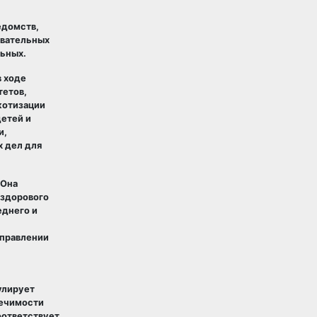
едомств,
овательных
ьных.
в ходе
тетов,
котизации
етей и
и,
х дел для
 Она
 здорового
еднего и
аправлении
улирует
лечимости
оответствует