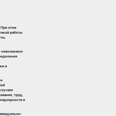
 При этом
такой работы
ты,
е невозможно
ределения
ки и
ен
ной
случаях
ование, труд,
знадзорности и
дивидуально-