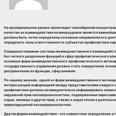
На муниципальном уровне происходит своеобразная концентрац
качество их взаимодействия на микроуровне является важнейшим
должны быть четко определены основные направления его деят
определить зоны ответственности субъектов профилактики нар
Совершенствование системы межведомственного взаимодейств
без четкого разделения функций и сфер профилактического вл
основных форм межведомственного профилактического антинар
государственного управления должно стать определение основ
разграничение их функции, сфер влияния.
По нашему мнению, одной из форм межведомственного антинар
интересующей информацией между представителями каждого ве
профилактики должны незамедлительно информировать комисси
нарушений прав несовершеннолетних, подверженных наркозависи
отдых, жилище и других прав, а также о недостатках в деятел
правонарушений несовершеннолетних.
Другая форма взаимодействия – это совместное определение и 