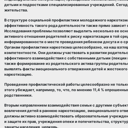
детьми и подростками специализированных учреждений. Сегодн
жительства.
В структуре социальной профилактики молодежного наркотизма о
эффективность такого рода деятельности также прямо зависит
Исследования проблемы позволяют выделить несколько ее осно
активного отношения родителей к риску наркотизации в той сре
информированности о месте проведения ребенком досуга и о ср
Органам профилактики наркотизма целесообразно, на наш взгл
компетентности. Они должны участвовать в развитии родитель
эффективного взаимодействия с собственными детьми (лекции н
также формирование из родительского актива группы родител
выявлять факты эмоционального отвержения детей и жестокого
наркотизацию.
Проведение профилактической работы целесообразно не только
этого убеждает, например, то, что, по мнению 11,4 % опрошенны
родственники.
Вторым направлением взаимодействия семьи с другими субъек
вовлечения детей в раннюю наркотизацию, эмоционального отве
должны активно взаимодействовать образовательные учрежден
и защите их прав, учреждения опеки и попечительства, структ
защиты населения, церковь.