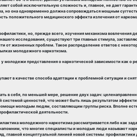
ляет собой исключительную сложность и, главное, не дает гаранти
ма, но она одновременно должна сопровождаться мощным суггес
ть положительного медицинского эффекта излечения от наркома
филактики, но, прежде всего, изучения механизма вовлечения де
 нашего исследования, существуют три главных стимула, заставл
йти от жизненных проблем. Такое распределение ответов с некот
сылках молодежного наркотизма.
е у молодежи представления о наркотической зависимости как о р
ают в качестве способа адаптации к проблемной ситуации и снят
ть в себя, по меньшей мере, решение двух задач: целенаправлен
й системой ценностей, что может быть лишь результатом эффект
помощи молодым людям, составляющим группы риска. Вполне есте
 профилактической деятельности.
филактика молодежного наркотизма рассматривается либо как зад
 (напомним, что многие специалисты и молодые люди называют на
гляд, главной концептуальной линией новой системы профилактики