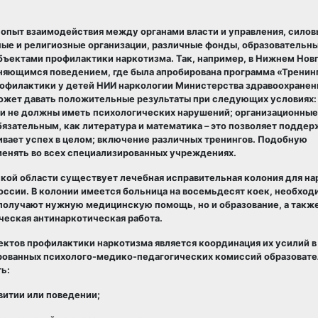
 опыт взаимодействия между органами власти и управления, сило
ые и религиозные организации, различные фонды, образовательн
ъектами профилактики наркотизма. Так, например, в Нижнем Нов
няющимся поведением, где была апробирована программа «Тренин
рофилактики у детей НИИ наркологии Министерства здравоохранен
может давать положительные результаты при следующих условиях:
 и не должны иметь психологических нарушений; организационны
язательным, как литература и математика – это позволяет поддер
вает успех в целом; включение различных тренингов. Подобную
нять во всех специализированных учреждениях.
кой области существует лечебная исправительная колония для на
ссии. В колонии имеется больница на восемьдесят коек, необход
получают нужную медицинскую помощь, но и образование, а такж
ческая антинаркотическая работа.
ктов профилактики наркотизма является координация их усилий в
ированных психолого-медико-педагогических комиссий образоват
ь:
итии или поведении;