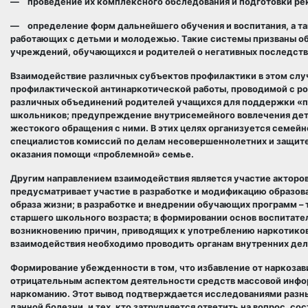
— проведение их комплексного обследования и подготовки ре
— определение форм дальнейшего обучения и воспитания, а т
работающих с детьми и молодежью. Такие системы призваны о
учреждений, обучающихся и родителей о негативных последств
Взаимодействие различных субъектов профилактики в этом слу
профилактической антинаркотической работы, проводимой с ро
различных объединений родителей учащихся для поддержки «п
школьников; предупреждение внутрисемейного вовлечения дете
жестокого обращения с ними. В этих целях организуется семей
специалистов комиссий по делам несовершеннолетних и защите 
оказания помощи «проблемной» семье.
Другим направлением взаимодействия является участие акторов
предусматривает участие в разработке и модификацию образов
образа жизни; в разработке и внедрении обучающих программ –
старшего школьного возраста; в формировании основ воспитат
возникновению причин, приводящих к употреблению наркотиков
взаимодействия необходимо проводить органам внутренних дел
Формирование убежденности в том, что избавление от наркозави
отрицательным аспектом деятельности средств массовой инфо
наркоманию. Этот вывод подтверждается исследованиями разных 
данной болезни, и тех, кто затрудняется ответить на вопрос, с