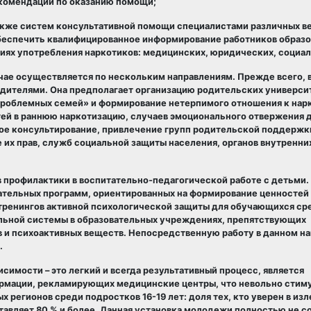
комендаций по оказанию помощи;
акже систем консультативной помощи специалистами различных в
беспечить квалифицированное информирование работников образ
иях употребления наркотиков: медицинских, юридических, социал
чае осуществляется по нескольким направлениям. Прежде всего, 
дителями. Она предполагает организацию родительских универси
роблемных семей» и формирование нетерпимого отношения к нар
й в раннюю наркотизацию, случаев эмоционального отвержения д
ное консультирование, привлечение групп родительской поддержк
их прав, служб социальной защиты населения, органов внутренни
 профилактики в воспитательно-педагогической работе с детьми.
ательных программ, ориентированных на формирование ценностей
 тренингов активной психологической защиты для обучающихся ср
ельной системы в образовательных учреждениях, препятствующих
 и психоактивных веществ. Непосредственную работу в данном н
.
симости – это легкий и всегда результативный процесс, является
рмации, рекламирующих медицинские центры, что невольно стим
регионов среди подростков 16-19 лет: доля тех, кто уверен в из
оставляет 80 % и более. Данная установка молодежи полностью не с