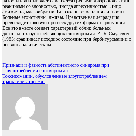
вялости и апатии часто сменяется грубыми дисфорическими
реакциями со злобностью, иногда агрессивностью. Лицо
амимично, маскообразно. Выражены изменения личности.
Больные эгоистичны, лживы. Нравственная деградация
превосходит таковую при всех других формах наркомании.
Все это вместе создает характерный облик больных,
длительно злоупотребляющих снотворными. А. Б. Смулевич
(1983) сравнивает исходное состояние при барбитуромании с
псевдопаралитическим.
Навигация
Признаки и фазность абстинентного синдрома при
злоупотреблении снотворными
по
Токсикомании, обусловленные злоупотреблением
записям
транквилизаторами.