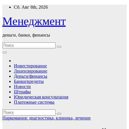
Перейти
Сб. Авг 8th, 2026
к
содержимому
Менеджмент
деньги, банки, финансы
Инвестирование
Лицензирование
Деньги/финансы
Банки/кредиты
Новости
Штрафы
Юридическая консультация
Платежные системы
Наркомания: диагностика, клиника, лечение