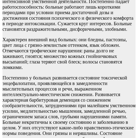
интенсивной умственной деятельности. Постепенно падает
работоспособность: больные работают лишь короткими
периодами при условии приема достаточной дозы и
достижения состояния психического и физического комфорта
в периоде интоксикации. Сужается круг интересов. Больные
становятся раздражительными, дисфоричными, злобными.
Характерен внешний вид больных: они бледны, пастозны,
цвет лица с грязно-землистым оттенком, язык обложен.
Отмечаются трофические нарушения: раны долго не
заживают, гноятся; множество кожных гнойничковых
высыпаний; глаза теряют свой блеск; волосы становятся
ломкими.
Постепенно у больных развивается состояние токсической
энцефалопатии, проявляющейся в замедленности
мыслительных процессов и речи, выраженном
интеллектуально-мнестическом снижении. Развивается
характерная барбитуровая деменция со снижением
сообразительности, затруднениями при малейшем умственном
усилии, медлительностью мышления, замедленной речью,
ограничением запаса слов, грубыми нарушениями памяти.
Больные некритичны к своему состоянию и заболеванию в
целом. У них отсутствуют какие-либо нравственно-этические
нормы поведения. Они грязны и неряшливы. Состояние