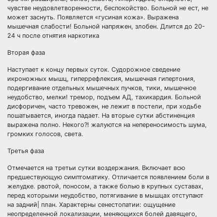
чувстве неудовлетворенности, беспокойство. Больной не ест, не
может заснуть. Появляется «гусиная кожа». Выражена
мышечная слабости! Больной напряжен, злобен. Длится до 20-
24 ч после отнятия наркотика
Вторая фаза
Наступает к концу первых суток. Судорожное сведение
икроножных мышц, гиперрефлексия, мышечная гипертония,
подергивание отдельных мышечных пучков, тики, мышечное
неудобство, мелки! тремор, подъем АД, тахикардия. Больной
дисфоричен, часто тревожен, не лежит в постели, при ходьбе
пошатывается, иногда падает. На вторые сутки абстиненция
выражена полно. Некого?! жалуются на непереносимость шума,
громких голосов, света.
Третья фаза
Отмечается на третьи сутки воздержания. Включает всю
предшествующую симптоматику. Отличается появлением боли в
желудке. рвотой, поносом, а также болью в крупных суставах,
перед которыми неудобство, потягивание в мышцах отступают
на задний| план. Характерны сенестопатии: ощущение
неопределенной локализации, меняющихся болей давящего,