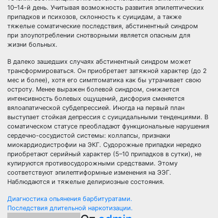
10–14-й день. Учитывая возможность развития эпилептических
припадков и психозов, склонность к суицидам, а также
тяжелые соматические последствия, абстинентный синдром
при злоупотреблении снотворными является опасным для
жизни больных.
В далеко зашедших случаях абстинентный синдром может
трансформироваться. Он приобретает затяжной характер (до 2
мес и более), хотя его симптоматика как бы утрачивает свою
остроту. Менее выражен болевой синдром, снижается
интенсивность болевых ощущений, дисфория сменяется
вялоапатической субдепрессией. Иногда на первый план
выступает стойкая депрессия с суицидальными тенденциями. В
соматическом статусе преобладают функциональные нарушения
сердечно-сосудистой системы: коллапсы, признаки
миокардиодистрофии на ЭКГ. Судорожные припадки нередко
приобретают серийный характер (5–10 припадков в сутки), не
купируются противосудорожными средствами. Этому
соответствуют эпилептиформные изменения на ЭЭГ.
Наблюдаются и тяжелые делириозные состояния.
Навигация
Диагностика опьянения барбитуратами.
Последствия длительной наркотизации.