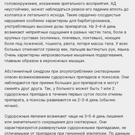
головокружение, искажение зрительного восприятия. АД
неустойчиво, может наблюдаться резкое его падение вплоть до
коллапса и летального исхода. Такие сердечно-сосудистые
нарушения особенно характерны для барбитуроманов,
употребляющих высокие дозы препаратов. На 3–4-й день
возникают неприятные ощущения в разных частях тела, боли в
крупных суставах (коленных, плечевых, локтевых), ноющие
боли под ложечкой, тошнота, рвота, потеря массы тела. У всех
больных отмечается тремор век, пальцев вытянутых рук, языка.
Очень характерны непроизвольные мышечные подергивания,
главным образом в икроножных мышцах.
Абстинентный синдром при злоупотреблении снотворными
опасен возникновением судорожных припадков и психозов. Они
наблюдаются при приеме больших доз препаратов и могут
сменять друг друга. Так, у больного может быть 1 или 2
судорожных припадка в течение первых суток после отмены
препарата, а психозы развиваются на 2–3-й день (обычно
ночью).
Судорожные явления возникают чаще на 3–5-й день лишения
или значительного сокращения доз снотворных. Они
характеризуются развернутыми судорожными припадками, не
отличимыми от припадков при генуинной эпилепсии. По данным