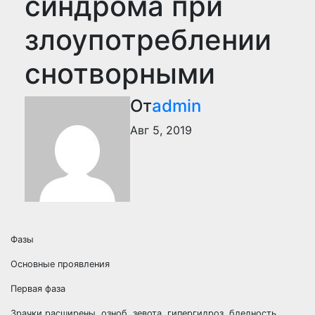
синдрома при
злоупотреблении
снотворными
От
admin
Авг 5, 2019
Фазы
Основные проявления
Первая фаза
Зрачки расширены, озноб, зевота, гипергидроз, бледность,