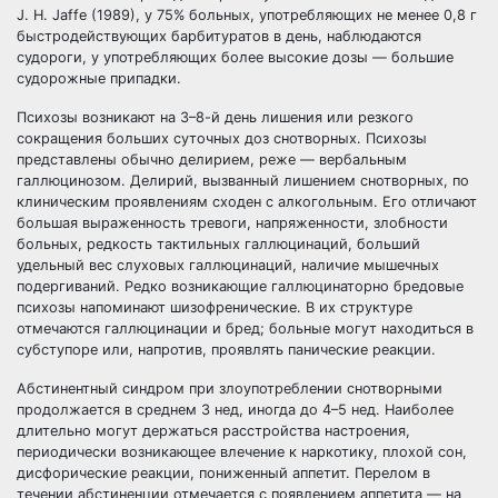
J. H. Jaffe (1989), у 75% больных, употребляющих не менее 0,8 г
быстродействующих барбитуратов в день, наблюдаются
судороги, у употребляющих более высокие дозы — большие
судорожные припадки.
Психозы возникают на 3–8-й день лишения или резкого
сокращения больших суточных доз снотворных. Психозы
представлены обычно делирием, реже — вербальным
галлюцинозом. Делирий, вызванный лишением снотворных, по
клиническим проявлениям сходен с алкогольным. Его отличают
большая выраженность тревоги, напряженности, злобности
больных, редкость тактильных галлюцинаций, больший
удельный вес слуховых галлюцинаций, наличие мышечных
подергиваний. Редко возникающие галлюцинаторно бредовые
психозы напоминают шизофренические. В их структуре
отмечаются галлюцинации и бред; больные могут находиться в
субступоре или, напротив, проявлять панические реакции.
Абстинентный синдром при злоупотреблении снотворными
продолжается в среднем 3 нед, иногда до 4–5 нед. Наиболее
длительно могут держаться расстройства настроения,
периодически возникающее влечение к наркотику, плохой сон,
дисфорические реакции, пониженный аппетит. Перелом в
течении абстиненции отмечается с появлением аппетита — на