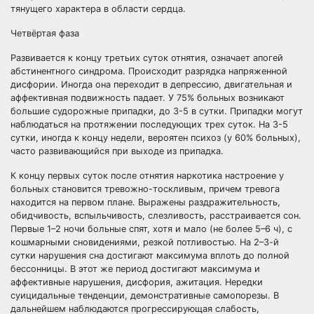
тянущего характера в области сердца.
Четвёртая фаза
Развивается к концу третьих суток отнятия, означает апогей
абстинентного синдрома. Происходит разрядка напряженной
дисфории. Иногда она переходит в депрессию, двигательная и
аффективная подвижность падает. У 75% больных возникают
большие судорожные припадки, до 3-5 в сутки. Припадки могут
наблюдаться на протяжении последующих трех суток. На 3-5
сутки, иногда к концу недели, вероятен психоз (у 60% больных),
часто развивающийся при выходе из припадка.
К концу первых суток после отнятия наркотика настроение у
больных становится тревожно-тоскливым, причем тревога
находится на первом плане. Выражены раздражительность,
обидчивость, вспыльчивость, слезливость, расстраивается сон.
Первые 1–2 ночи больные спят, хотя и мало (не более 5–6 ч), с
кошмарными сновидениями, резкой потливостью. На 2–3-й
сутки нарушения сна достигают максимума вплоть до полной
бессонницы. В этот же период достигают максимума и
аффективные нарушения, дисфория, ажитация. Нередки
суицидальные тенденции, демонстративные самопорезы. В
дальнейшем наблюдаются прогрессирующая слабость,