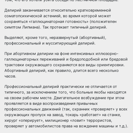
Делирий заканчивается относительно кратковременной
соматопсихической астенией, во время которой может
сохраняться «галлюцинаторная готовность» (положителен
симптом Липмана). Так протекает типичный делирий.
Выделяют, кроме того, неразвернутый (абортивный),
профессиональный и мусситирующий делирий.
При
абортивном
делирии на фоне интенсивных иллюзорно-
галлюцинаторных переживаний и бредоподобной или бредовой
трактовки окружающего сохраняются все виды ориентировки.
Абортивный делирий, как правило, длится всего несколько
часов.
Профессиональный
делирий практически не отличается от
типичного, за исключением того, что больные якобы находятся
на своем рабочем месте. Двигательное возбуждение при этом
проявляется в виде воспроизведения привычных
профессиональных движений (так, охранник «проверяет» у всех
окружающих пропуск на завод, токарь «работает» на станке,
хирург «оперирует», милиционер «ловит» террористов,
проверяет у автомобилистов права на вождение машины и т.д.).