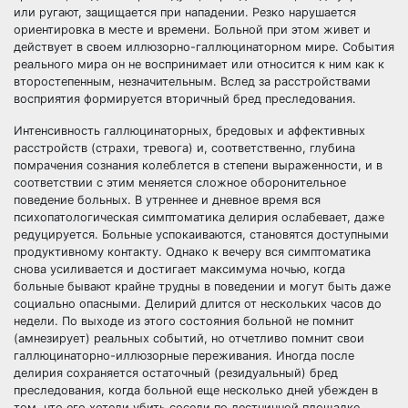
или ругают, защищается при нападении. Резко нарушается
ориентировка в месте и времени. Больной при этом живет и
действует в своем иллюзорно-галлюцинаторном мире. События
реального мира он не воспринимает или относится к ним как к
второстепенным, незначительным. Вслед за расстройствами
восприятия формируется вторичный бред преследования.
Интенсивность галлюцинаторных, бредовых и аффективных
расстройств (страхи, тревога) и, соответственно, глубина
помрачения сознания колеблется в степени выраженности, и в
соответствии с этим меняется сложное оборонительное
поведение больных. В утреннее и дневное время вся
психопатологическая симптоматика делирия ослабевает, даже
редуцируется. Больные успокаиваются, становятся доступными
продуктивному контакту. Однако к вечеру вся симптоматика
снова усиливается и достигает максимума ночью, когда
больные бывают крайне трудны в поведении и могут быть даже
социально опасными. Делирий длится от нескольких часов до
недели. По выходе из этого состояния больной не помнит
(амнезирует) реальных событий, но отчетливо помнит свои
галлюцинаторно-иллюзорные переживания. Иногда после
делирия сохраняется остаточный (резидуальный) бред
преследования, когда больной еще несколько дней убежден в
том, что его хотели убить соседи по лестничной площадке.