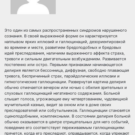
Это один из самых распространенных синдромов нарушенного
сознания. В своей выраженной форме он характеризуется
наплывом ярких иллюзий и галлюцинаций, дезориентировкой
во времени и месте, развитием бредоподобных и бредовых
идей преследования, наличием выраженного аффекта страха,
тревоги и сильным двигательным возбуждением. Развивается
постепенно или остро. Первыми признаками начинающегося
делирия является бессонница, диффузная, свободно плавающая
тревога, беспричинный страх, парэйдолические иллюзии и
гипногогические галлюцинации. Развернутая картина делирия
обычно отмечается вечером или ночью с обилия зрительных и
слуховых галлюцинаций негативного содержания. Больной
слышит голоса, угрожающие ему четвертованием, чудовищной
мучительной казнью, видит за окном или в доме своих
преследователей или собутыльников. Галлюцинации становятся
сценоподобными, комплексными. В состоянии делирия больной
обычно оказывается в центре отрицательных для него событий,
поведение его соответствует переживаемым галлюцинациям:
прячется, когда его преследуют, оправдывается, когда упрекают