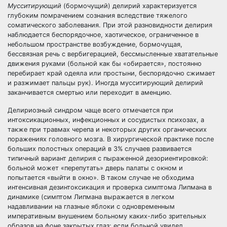
Мусситирующий
(бормочущий) делирий характеризуется
глубоким помрачением сознания вследствие тяжелого
соматического заболевания. При этой разновидности делирия
наблюдается беспорядочное, хаотическое, ограниченное в
небольшом пространстве возбуждение, бормочущая,
бессвязная речь с вербигерацией, бессмысленные хватательные
движения руками (больной как бы «обирается», постоянно
перебирает край одеяла или простыни, беспорядочно сжимает
и разжимает пальцы рук). Иногда мусситирующий делирий
заканчивается смертью или переходит в аменцию.
Делириозный синдром чаще всего отмечается при
интоксикационных, инфекционных и сосудистых психозах, а
также при травмах черепа и некоторых других органических
поражениях головного мозга. В хирургической практике после
больших полостных операций в 3% случаев развивается
типичный вариант делирия с пыраженной дезориентировкой:
больной может «перепутать» дверь палаты с окном и
попытается «выйти в окно». В таком случае не обходима
интенсивная дезинтоксикация и проверка симптома Липмана в
динамике (симптом Липмана выражается в легком
надавливании на глазные яблоки с одновременным
императивным внушением больному каких-либо зрительных
образов на фоне закрытых глаз; если больной увидел