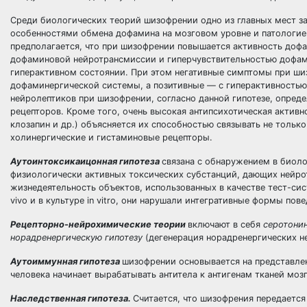
Среди биологических теорий шизофрении одно из главных мест 
особенностями обмена дофамина на мозговом уровне и патологией
предполагается, что при шизофрении повышается активность доф
дофаминовой нейротрансмиссии и гиперчувствительностью дофами
гиперактивном состоянии. При этом негативные симптомы при ши
дофаминергической системы, а позитивные — с гиперактивностью
нейролептиков при шизофрении, согласно данной гипотезе, опред
рецепторов. Кроме того, очень высокая антипсихотическая активн
клозапин и др.) объясняется их способностью связывать не тольк
холинергические и гистаминовые рецепторы.
Аутоинтоксикаицонная гипотеза
связана с обнаружением в биол
физиологически активных токсических субстанций, дающих нейро
жизнедеятельность объектов, использованных в качестве тест-си
vivo и в культуре in vitro, они нарушали интегративные формы по
Рецепторно-нейрохимические теории
включают в себя
серотони
норадренергическую гипотезу
(дегенерация норадренергических н
Аутоиммунная гипотеза
шизофрении основывается на представле
человека начинает вырабатывать антитела к антигенам тканей мозг
Наследственная гипотеза.
Считается, что шизофрения передается