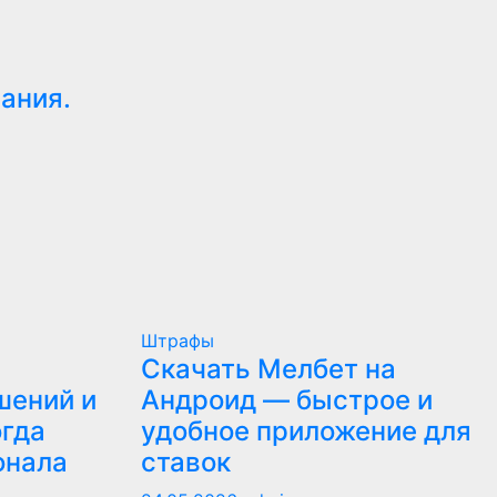
ания.
Штрафы
Скачать Мелбет на
шений и
Андроид — быстрое и
огда
удобное приложение для
онала
ставок