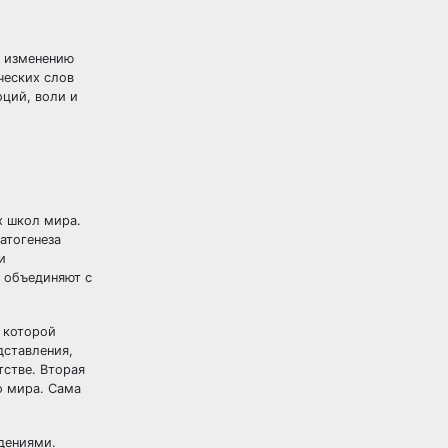
к изменению
ческих слов
ций, воли и
х школ мира.
атогенеза
и
 объединяют с
 которой
дставления,
стве. Вторая
о мира. Сама
дениями.