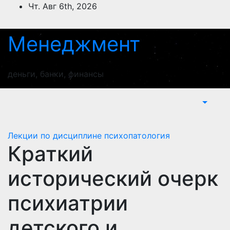
Перейти
Чт. Авг 6th, 2026
к
содержимому
Менеджмент
деньги, банки, финансы
Лекции по дисциплине психопатология
Краткий
исторический очерк
психиатрии
детского и