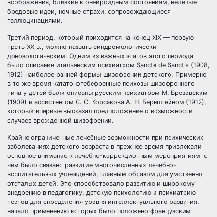
воображения, близкие к онейроидным состояниям, нелепые
бредовые идеи, ночные страхи, сопровождающиеся
галлюцинациями.
Третий период, который приходится на конец XIX — первую
треть XX в., можно назвать синдромологически-
донозологаческим. Одним из важных этапов этого периода
было описание итальянским психиатром Sancte de Sanctis (1908,
1912) наиболее ранней формы шизофрении детского. Примерно
в то же время кататоногебефренные психозы шизофренного
типа у детей были описаны русским психиатром М. Брезовским
(1909) и ассистентом С. С. Корсакова А. Н. Бернштейном (1912),
который впервые высказал предположение о возможности
случаев врожденной шизофрении.
Крайне ограниченные лечебные возможности при психических
заболеваниях детского возраста в прежнее время привлекали
основное внимание к лечебно-коррекционным мероприятиям, с
чем было связано развитие многочисленных лечебно-
воспитательных учреждений, главным образом для умственно
отсталых детей. Это способствовало развитию и широкому
внедрению в педагогику, детскую психологию и психиатрию
тестов для определения уровня интеллектуального развития,
начало применению которых было положено французским