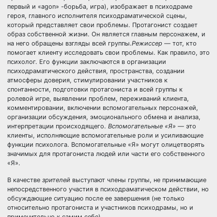
первый и «agon» -борьба, игра), изображает в психодраме
героя, главного исполнителя психодраматической сцены,
который представляет свои проблемы. Протагонист создает
образ собственной жизни. Он является главным персонажем, и
на него обращены взгляды всей группы.
Режиссер —
тот, кто
помогает клиенту исследовать свои проблемы. Как правило, это
психолог. Его функции заключаются в организации
психодраматического действия, пространства, создании
атмосферы доверия, стимулировании участников к
спонтанности, подготовки протагониста и всей группы к
ролевой игре, выявлении проблем, переживаний клиента,
комментировании, включении вспомогательных персонажей,
организации обсуждения, эмоционального обмена и анализа,
интерпретации происходящего.
Вспомогательные «Я»
— это
клиенты, исполняющие вспомогательные роли и усиливающие
функции психолога. Вспомогательные «Я» могут олицетворять
значимых для протагониста людей или части его собственного
«Я».
В качестве
зрителей
выступают члены группы, не принимающие
непосредственного участия в психодраматическом действии, но
обсуждающие ситуацию после ее завершения (не только
относительно протагониста и участников психодрамы, но и
применительно к самим себе).