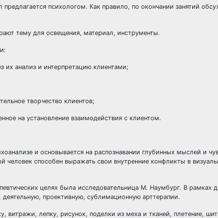
л предлагается психологом. Как правило, по окончании занятий обс
рают тему для освещения, материал, инструменты.
и:
з их анализ и интерпретацию клиентами;
тельное творчество клиентов;
ленное на установление взаимодействия с клиентом.
ихоанализе и основывается на распознавании глубинных мыслей и чу
дый человек способен выражать свои внутренние конфликты в визуал
певтических целях была исследовательница М. Наумбург. В рамках 
, деятельную, проективную, сублимационную арттерапии.
у, витражи, лепку, рисунок, поделки из меха и тканей, плетение, ши