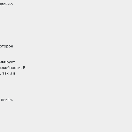
озданию
которое
линирует
пособности. В
 так и в
 книги,