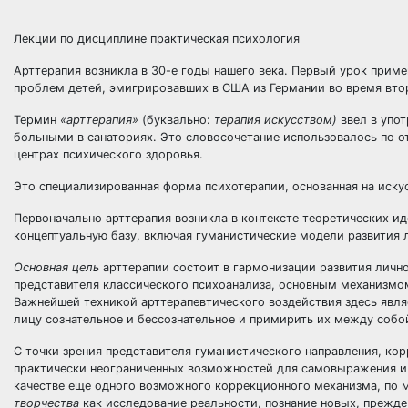
Лекции по дисциплине практическая психология
Арттерапия возникла в 30-е годы нашего века. Первый урок прим
проблем детей, эмигрировавших в США из Германии во время вт
Термин
«арттерапия»
(буквально:
терапия искусством)
ввел в упо
больными в санаториях. Это словосочетание использовалось по о
центрах психического здоровья.
Это специализированная форма психотерапии, основанная на искус
Первоначально арттерапия возникла в контексте теоретических ид
концептуальную базу, включая гуманистические модели развития 
Основная цель
арттерапии состоит в гармонизации развития личн
представителя классического психоанализа, основным механизмо
Важнейшей техникой арттерапевтического воздействия здесь явл
лицу сознательное и бессознательное и примирить их между соб
С точки зрения представителя гуманистического направления, ко
практически неограниченных возможностей для самовыражения и 
качестве еще одного возможного коррекционного механизма, по 
творчества
как исследование реальности, познание новых, прежде