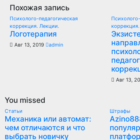
Похожая запись
Психолого-педагогическая
Психолого-
коррекция. Лекции.
коррекция.
Логотерапия
Экзист
направ
Авг 13, 2019
admin
психол
педаго
коррек
Авг 13, 2
You missed
Статьи
Штрафы
Механика или автомат:
Azino88
чем отличаются и что
популяр
выбрать новичку
платфо