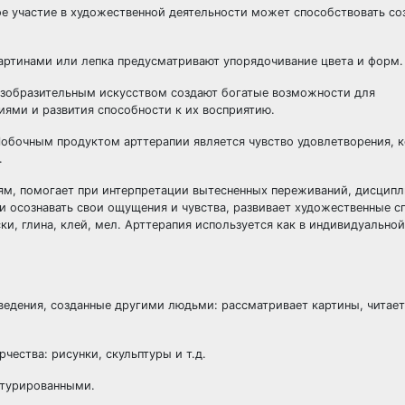
ое участие в художественной деятельности может способствовать с
картинами или лепка предусматривают упорядочивание цвета и форм.
изобразительным искусством создают богатые возможности для
ями и развития способности к их восприятию.
обочным продуктом арттерапии является чувство удовлетворения, 
.
ям, помогает при интерпретации вытесненных переживаний, дисцип
и осознавать свои ощущения и чувства, развивает художественные с
и, глина, клей, мел. Арттерапия используется как в индивидуальной,
ведения, созданные другими людьми: рассматривает картины, читает
чества: рисунки, скульптуры и т.д.
ктурированными.