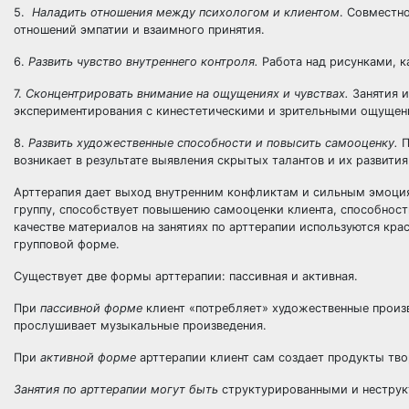
5.
Наладить отношения между психологом и клиентом
. Совместн
отношений эмпатии и взаимного принятия.
6.
Развить чувство внутреннего контроля.
Работа над рисунками, 
7.
Сконцентрировать внимание на ощущениях и чувствах.
Занятия 
экспериментирования с кинестетическими и зрительными ощущени
8.
Развить художественные способности и повысить самооценку.
П
возникает в результате выявления скрытых талантов и их развития
Арттерапия дает выход внутренним конфликтам и сильным эмоци
группу, способствует повышению самооценки клиента, способност
качестве материалов на занятиях по арттерапии используются краск
групповой форме.
Существует две формы арттерапии: пассивная и активная.
При
пассивной форме
клиент «потребляет» художественные произ
прослушивает музыкальные произведения.
При
активной форме
арттерапии клиент сам создает продукты твор
Занятия по арттерапии могут быть
структурированными и нестру