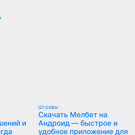
я
Штрафы
Скачать Мелбет на
шений и
Андроид — быстрое и
огда
удобное приложение для