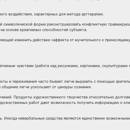
ого воздействия, характерных для метода арттерапии.
обой символической форме реконструировать конфликтную травмиру
 на основе креативных способностей субъекта.
оляющей изменить действие «аффекта от мучительного к приносящем
гативным чувствам
(работа над рисунками, картинами, скульптурами 
кты и переживания часто бывает легче выразить с помощью зритель
 общение легче ускользает от цензуры сознания.
ючений.
Продукты художественного творчества относительно долгове
художественных работ дают возможность получить информацию о кли
ь.
Иногда невербальные средства являются единственно возможным