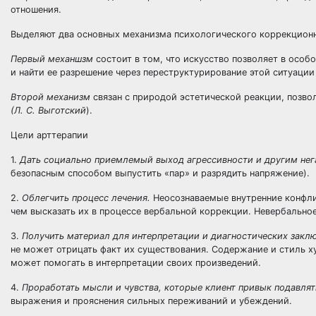
отношения.
Выделяют два основных механизма психологического коррекционн
Первый механшзм
состоит в том, что искусство позволяет в ос
и найти ее разрешение через переструктурирование этой ситуации
Второй механизм
связан с природой эстетической реакции, позв
(Л. С. Выготский
).
Цели арттерапии
1.
Дать социально приемлемый выход агрессивности и другим не
безопасным способом выпустить «пар» и разрядить напряжение).
2.
Облегчить процесс лечения.
Неосознаваемые внутренние конфли
чем высказать их в процессе вербальной коррекции. Невербальное
3.
Получить материал для интерпретации и диагностических закл
не может отрицать факт их существования. Содержание и стиль 
может помогать в интерпретации своих произведений.
4.
Проработать мысли и чувства, которые клиент привык подавлят
выражения и прояснения сильных переживаний и убеждений.