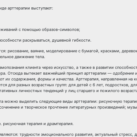
иде арттерапии выступают:
реживаний с помощью образов-символов;
пособности раскрываться, душевной гибкости.
я: рисование, ваяние, моделирование с бумагой, красками, дерево
тельное движение тела.
мопознания клиента через искусство, а также в развитии способнос
ира. Отсюда вытекает важнейший принцип арттерапии —
одобрение и
от их содержания, формы и качества.
Арттерапия, направленная на 
ся для разных возрастных групп: для детей с 6 лет, подростков, дл
гативных личностных тенденций у лиц старшего и пожилого возраст
укта можно выделить следующие виды арттерапии: рисуночную терапи
 сочинение и творческое прочтение литературных произведений; муз
е. рисуночная терапия и драмтерапия.
являются: трудности эмоционального развития, актуальный стресс, д