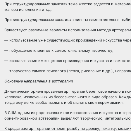
При
структурированных занятиях
тема жестко задается и материа
манера исполнения и т.д.
При
неструктурированных занятиях
клиенты самостоятельно выби
Существуют различные варианты использования метода арттерапи
— использование уже существующих произведений искусства чере
— побуждение клиентов к самостоятельному творчеству;
— использование имеющегося произведения искусства и самостоя
— творчество самого психолога (лепка, рисование и др.), направ
Основные направления в арттерапии
Динамически ориентированная арттерапия берет свое начало в пс
человека, извлеченных из бессознательного в виде образов. Каж
тогда ему легче вербализовать и объяснить свои переживания.
В США одним из родоначальников использования искусства в тера
ориентированной арттерапии выделяют творческую, интегральную
К средствам арттерапии относят резьбу по дереву, чеканку, мозаик