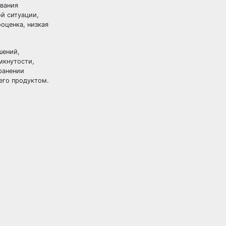
ивания
й ситуации,
оценка, низкая
шений,
мкнутости,
ранении
его продуктом.