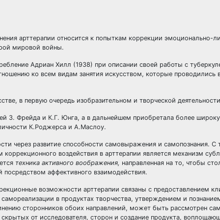
енения арттерапии относится к попыткам коррекции эмоционально-л
орой мировой войны.
требление Адриан Хилл (1938) при описании своей работы с туберку
тношению ко всем видам занятия искусством, которые проводились 
стве, в первую очередь изобразительном и творческой деятельности
ей 3. Фрейда и К.Г. Юнга, а в дальнейшем приобретала более широк
личности К.Роджерса и А.Маслоу.
ости через развитие способности самовыражения и самопознания. С 
м коррекционного воздействия в арттерапии является механизм суб
яется
техника активного воображения,
направленная на то, чтобы сто
ой посредством аффективного взаимодействия.
ррекционные возможности арттерапии связаны с предоставлением кл
самореализации в продуктах творчества, утверждением и познанием
мнению сторонников обоих направлений, может быть рассмотрен са
 скрытых от исследователя, сторон и создание продукта, воплощающ