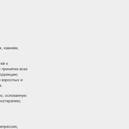
м, камнем,
тей к
 принятие всех
коррекцию
я взрослых и
а.
ю, основанную
ыкотерапию;
епрессия,