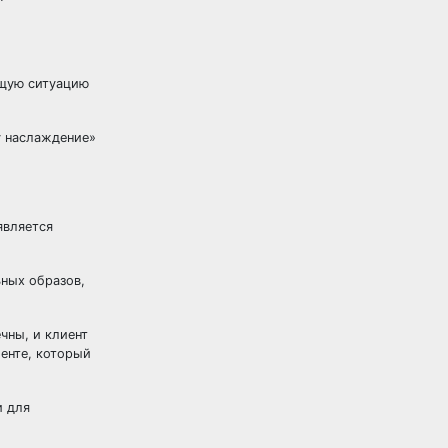
ющую ситуацию
у наслаждение»
является
ных образов,
чны, и клиент
енте, который
и для