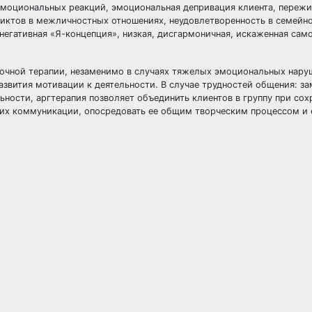
эмоциональных реакций, эмоциональная депривация клиента, переж
иктов в межличностных отношениях, неудовлетворенность в семейно
негативная «Я-концепция», низкая, дисгармоничная, искаженная само
ночной терапии, незаменимо в случаях тяжелых эмоциональных нару
звития мотивации к деятельности. В случае трудностей общения: за
ьности, аргтерапия позволяет объединить клиентов в группу при сох
 их коммуникации, опосредовать ее общим творческим процессом и 