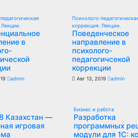
педагогическая
Психолого-педагогическа
 Лекции.
коррекция. Лекции.
енциальное
Поведенческое
ление в
направление в
ого-
психолого-
гической
педагогичсекой
ции
коррекции
019
admin
Авг 13, 2019
admin
Бизнес и работа
8 Казахстан —
Разработка
ная игровая
программных ре
рма
модули для 1С: к