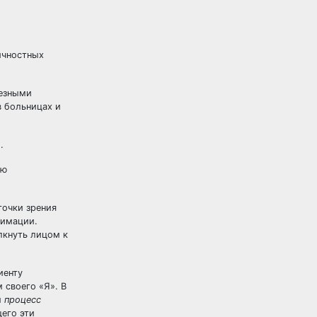
ичностных
лезными
в больницах и
.
ую
точки зрения
лимации.
лкнуть лицом к
иенту
 своего «Я». В
м
процесс
его эти