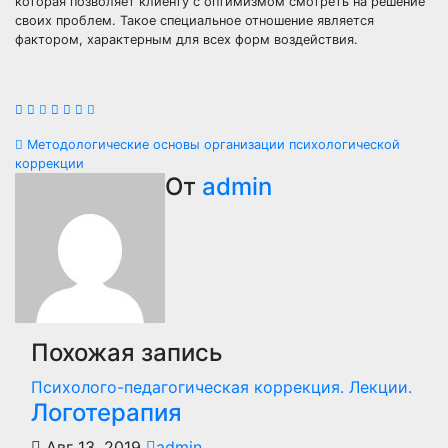
которая позволяет клиенту с оптимизмом смотреть на решение
своих проблем. Такое специальное отношение является
фактором, характерным для всех форм воздействия.
Навигация
Методологические основы организации психологической
коррекции
по
От
admin
записям
Похожая запись
Психолого-педагогическая коррекция. Лекции.
Логотерапия
Авг 13, 2019
admin