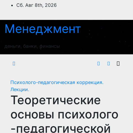
Перейти
Сб. Авг 8th, 2026
к
содержимому
Менеджмент
деньги, банки, финансы
Психолого-педагогическая коррекция.
Лекции.
Теоретические
основы психолого
-педагогической