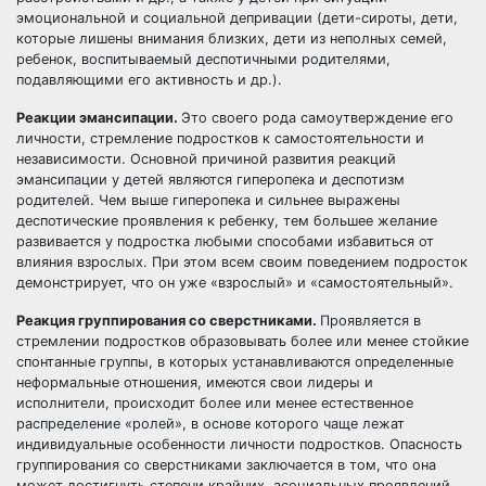
эмоциональной и социальной депривации (дети-сироты, дети,
которые лишены внимания близких, дети из неполных семей,
ребенок, воспитываемый деспотичными родителями,
подавляющими его активность и др.).
Реакции эмансипации.
Это своего рода самоутверждение его
личности, стремление подростков к самостоятельности и
независимости. Основной причиной развития реакций
эмансипации у детей являются гиперопека и деспотизм
родителей. Чем выше гиперопека и сильнее выражены
деспотические проявления к ребенку, тем большее желание
развивается у подростка любыми способами избавиться от
влияния взрослых. При этом всем своим поведением подросток
демонстрирует, что он уже «взрослый» и «самостоятельный».
Реакция группирования со сверстниками.
Проявляется в
стремлении подростков образовывать более или менее стойкие
спонтанные группы, в которых устанавливаются определенные
неформальные отношения, имеются свои лидеры и
исполнители, происходит более или менее естественное
распределение «ролей», в основе которого чаще лежат
индивидуальные особенности личности подростков. Опасность
группирования со сверстниками заключается в том, что она
может достигнуть степени крайних, асоциальных проявлений.