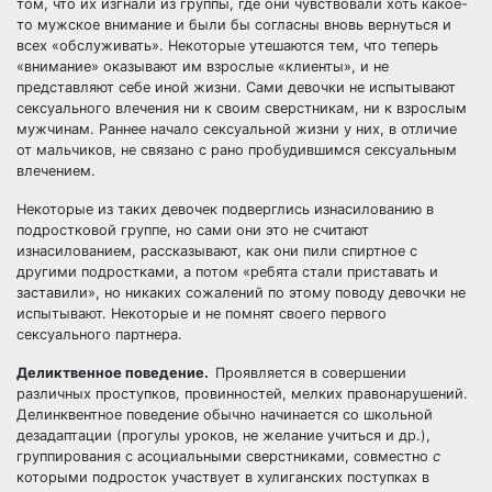
том, что их изгнали из группы, где они чувствовали хоть какое-
то мужское внимание и были бы согласны вновь вернуться и
всех «обслуживать». Некоторые утешаются тем, что теперь
«внимание» оказывают им взрослые «клиенты», и не
представляют себе иной жизни. Сами девочки не испытывают
сексуального влечения ни к своим сверстникам, ни к взрослым
мужчинам. Раннее начало сексуальной жизни у них, в отличие
от мальчиков, не связано с рано пробудившимся сексуальным
влечением.
Некоторые из таких девочек подверглись изнасилованию в
подростковой группе, но сами они это не считают
изнасилованием, рассказывают, как они пили спиртное с
другими подростками, а потом «ребята стали приставать и
заставили», но никаких сожалений по этому поводу девочки не
испытывают. Некоторые и не помнят своего первого
сексуального партнера.
Деликтвенное поведение.
Проявляется в совершении
различных проступков, провинностей, мелких правонарушений.
Делинквентное поведение обычно начинается со школьной
дезадаптации (прогулы уроков, не желание учиться и др.),
группирования с асоциальными сверстниками, совместно
с
которыми подросток участвует в хулиганских поступках в