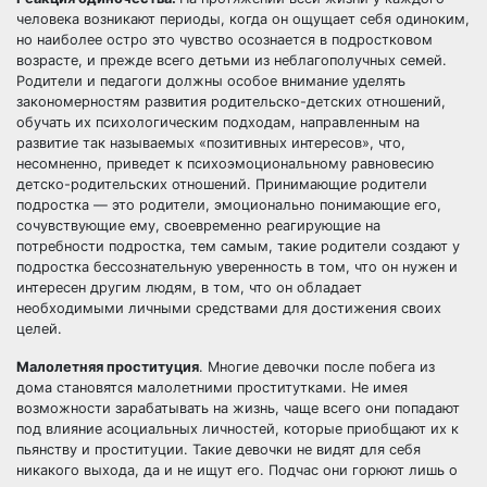
человека возникают периоды, когда он ощущает себя одиноким,
но наиболее остро это чувство осознается в подростковом
возрасте, и прежде всего детьми из неблагополучных семей.
Родители и педагоги должны особое внимание уделять
закономерностям развития родительско-детских отношений,
обучать их психологическим подходам, направленным на
развитие так называемых «позитивных интересов», что,
несомненно, приведет к психоэмоциональному равновесию
детско-родительских отношений. Принимающие родители
подростка — это родители, эмоционально понимающие его,
сочувствующие ему, своевременно реагирующие на
потребности подростка, тем самым, такие родители создают у
подростка бессознательную уверенность в том, что он нужен и
интересен другим людям, в том, что он обладает
необходимыми личными средствами для достижения своих
целей.
Малолетняя проституция
. Многие девочки после побега из
дома становятся малолетними проститутками. Не имея
возможности зарабатывать на жизнь, чаще всего они попадают
под влияние асоциальных личностей, которые приобщают их к
пьянству и проституции. Такие девочки не видят для себя
никакого выхода, да и не ищут его. Подчас они горюют лишь о