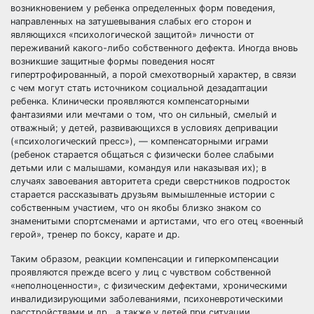
возникновением у ребенка определенных форм поведения,
направленных на затушевывания слабых его сторон и
являющихся «психологической защитой» личности от
переживаний какого-либо собственного дефекта. Иногда вновь
возникшие защитные формы поведения носят
гипертрофированный, а порой смехотворный характер, в связи
с чем могут стать источником социальной дезадаптации
ребенка. Клинически проявляются компенсаторными
фантазиями или мечтами о том, что он сильный, смелый и
отважный; у детей, развивающихся в условиях депривации
(«психологический пресс»), — компенсаторными играми
(ребенок старается общаться с физически более слабыми
детьми или с малышами, командуя или наказывая их); в
случаях завоевания авторитета среди сверстников подросток
старается рассказывать друзьям вымышленные истории с
собственным участием, что он якобы близко знаком со
знаменитыми спортсменами и артистами, что его отец «военный
герой», тренер по боксу, карате и др.
Таким образом, реакции компенсации и гиперкомпенсации
проявляются прежде всего у лиц с чувством собственной
«неполноценности», с физическим дефектами, хроническими
инвалидизирующими заболеваниями, психоневротическими
расстройствами и др., а также у детей при ситуации