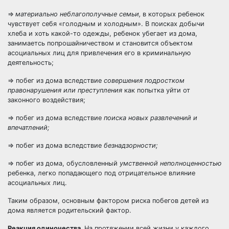
=>
материально неблагополучные семьи,
в которых ребенок
чувствует себя «голодным и холодным». В поисках добычи
хлеба и хоть какой-то одежды, ребенок убегает из дома,
занимаетсь попрошайничеством и становится объектом
асоциальных лиц для привлечения его в криминальную
деятельность;
=> побег из дома вследствие
совершения подростком
правонаруше
ния или преступления
как попытка уйти от
законного воздействия;
=> побег из дома вследствие
поиска новых развлечений и
впечатле
ний;
=> побег из дома вследствие
безнадзорности;
=> побег из дома, обусловленный
умственной неполноценностью
ребенка, легко попадающего под отрицательное влияние
асоциальных лиц.
Таким образом, основным фактором риска побегов детей из
дома является родительский фактор.
Реакция одиночества.
На протяжении всей жизни у каждого