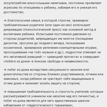
злоупотребляя алкогольными напитками, постоянно проявляют
агрессию по отношению к ребенку, избивая его и унижая его
достоинство;
=> благополучная семья,
в которой строгие, чрезмерно
требовательные родители (или один из них) используют
депривацию (психологический пресс) как основной метод в
воспитании ребенка. Испытывая постоянное давление со
стороны родителей, запрещающих им многое (посещение
дискотек, прогулки до позднего вечера, пользование
косметикой, чрезмерное увлечение компьютерными играми,
прослушивание «не той» музыки и др.), подростки отвечают на
это негативной реакцией — «реакцией протеста» и совершают
«побеги из дома» в поисках свободы и независимости;
=> побег из дома вследствие
сексуального насилия или
домогатель
ства
со стороны близких родственников, отчима или
знакомых, когда ребенок не чувствует себя защищенным в
отчем доме и начинает искать защиту на стороне;
=> повышенная требовательность и строгость учителей,
которые
рассматриваются учеником как насилие над его личностью, и
побег из дома является для него единственным шансом
избавления от «педагогического тиранизма»;