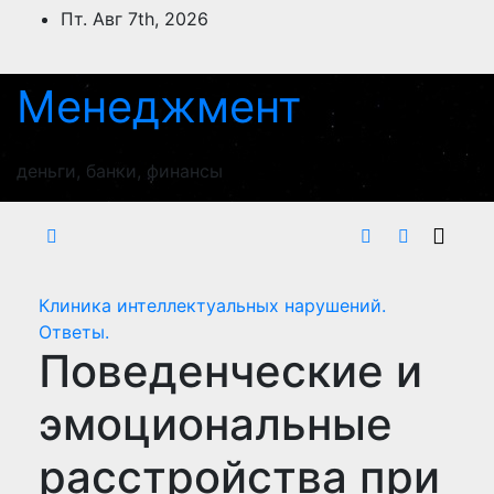
Перейти
Пт. Авг 7th, 2026
к
содержимому
Менеджмент
деньги, банки, финансы
Клиника интеллектуальных нарушений.
Ответы.
Поведенческие и
эмоциональные
расстройства при