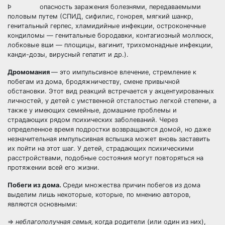
Þ опасность заражения болезнями, передаваемыми
половым путем (СПИД, сифилис, гонорея, мягкий шанкр,
генитальный герпес, хламидийные инфекции, остроконечные
кондиломы — генитальные бородавки, контагиозный моллюск,
лобковые вши — площицы, вагинит, трихомонадные инфекции,
канди-дозы, вирусный гепатит и др.).
Дромомания
— это импульсивное влечение, стремление к
побегам из дома, бродяжничеству, смене привычной
обстановки. Этот вид реакций встречается у акцентуированных
личностей, у детей с умственной отсталостью легкой степени, а
также у имеющих семейные, домашние проблемы и
страдающих рядом психических заболеваний. Через
определенное время подростки возвращаются домой, но даже
незначительная импульсивная вспышка может вновь заставить
их пойти на этот шаг. У детей, страдающих психическими
расстройствами, подобные состояния могут повторяться на
протяжении всей его жизни.
Побеги из дома.
Среди множества причин побегов из дома
выделим лишь некоторые, которые, по мнению авторов,
являются основными:
=>
неблагополучная семья,
когда родители (или один из них),