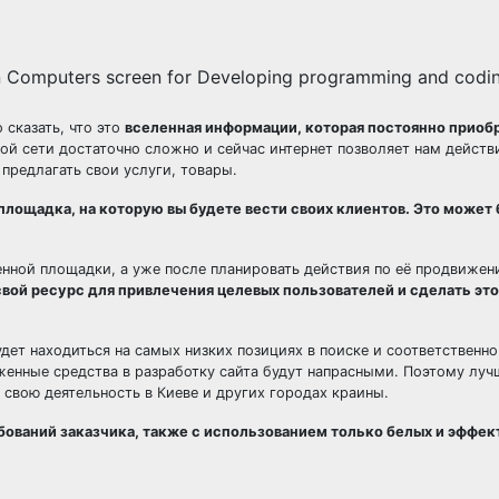
n Computers screen for Developing programming and codin
 сказать, что это
вселенная информации, которая постоянно приоб
ой сети достаточно сложно и сейчас интернет позволяет нам действ
предлагать свои услуги, товары.
площадка, на которую вы будете вести своих клиентов. Это может 
енной площадки, а уже после планировать действия по её продвижен
свой ресурс для привлечения целевых пользователей и сделать это
удет находиться на самых низких позициях в поиске и соответственн
оженные средства в разработку сайта будут напрасными. Поэтому луч
свою деятельность в Киеве и других городах краины.
бований заказчика, также с использованием только белых и эффе