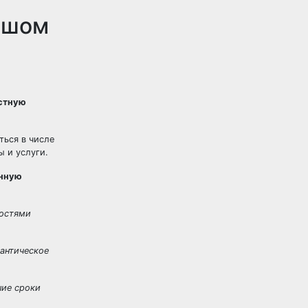
льшом
кстную
ться в числе
 и услуги.
анную
ностями
мантическое
шие сроки