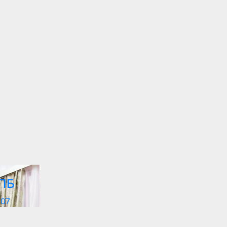
СПБ
007