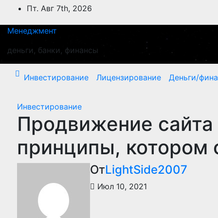
Перейти
Пт. Авг 7th, 2026
к
содержимому
Менеджмент
деньги, банки, финансы
Инвестирование
Лицензирование
Деньги/фин
Инвестирование
Продвижение сайта 
принципы, котором 
От
LightSide2007
Июл 10, 2021