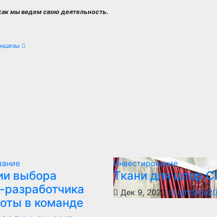
как мы ведем свою деятельность.
раншизы
вание
Инвестирование
ии выбора
Ткани для штор 
-разработчика
Дек 9, 2023
LightSide2
боты в команде