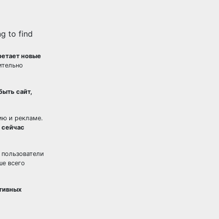
g to find
ретает новые
ительно
быть сайт,
ию и рекламе.
 сейчас
о пользователи
ше всего
ктивных