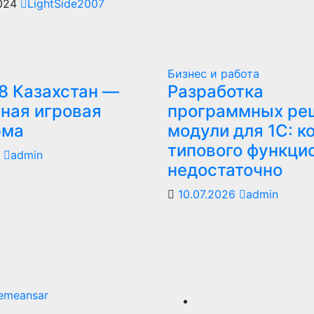
2024
LightSide2007
Бизнес и работа
8 Казахстан —
Разработка
ная игровая
программных ре
рма
модули для 1С: к
типового функци
6
admin
недостаточно
10.07.2026
admin
emeansar