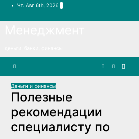
Перейти
Чт. Авг 6th, 2026
к
содержимому
Менеджмент
деньги, банки, финансы
Деньги и финансы
Полезные
рекомендации
специалисту по