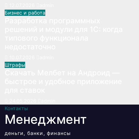
12.07.2026
admin
Бизнес и работа
Разработка программных
решений и модули для 1С: когда
типового функционала
недостаточно
10.07.2026
admin
Штрафы
Скачать Мелбет на Андроид —
быстрое и удобное приложение
для ставок
24.05.2026
admin
Контакты
Менеджмент
деньги, банки, финансы