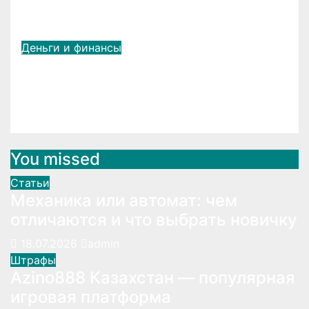
качества и скорости
Дек 14, 2024
LightSide2007
Деньги и финансы
Защита интеллектуальной
собственности
Июл 18, 2023
LightSide2007
You missed
Статьи
Механика или автомат: чем
отличаются и что выбрать новичку
18.07.2026
admin
Штрафы
Azino888 Казахстан — популярная
игровая платформа