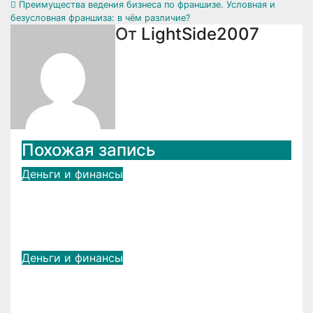
Преимущества ведения бизнеса по франшизе. Условная и
по
безусловная франшиза: в чём различие?
От
LightSide2007
записям
Похожая запись
Деньги и финансы
Регистрация в казино Вавада —
быстрый старт для новичков
Сен 1, 2025
admin
Деньги и финансы
Доставка оборудования из
Китая для бизнеса с гарантией