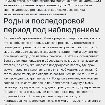
Помимо этого, в блоке патологий могут находиться
женщины с
не очень хорошими результатами родов
. Это могут быть
вполне здоровые роженицы, отходившие весь период
вынашивания без выявленных отклонений.
Роды и последоровой
период под наблюдением
В стенах обсервационного блока роды проходят так же, как и в
стенах обычного роддома. Сначала роженицу оформляют в
помещении премного покоя, а затем направляют на осмотр. В
смотровой врач акушер знакомится с пациенткой и изучает ее
обменную карту (при наличии таковой), а затем и осматривает.
Если роженица попадает в обсервацию на момент начавшихся
схваток, ее сразу же кладут в предродовую палату, где врач
может назначить капельницу и взять необходимые анализы. С
этого момента акушер следит за состоянием пациентки и тем,
как проходит раскрытие матки. Когда он замечает, что момент
появления на свет младенца приближается, будущую маму
переводят в родовую палату, где и проводится родоразрешение.
После этого на специальной каталке роженицу переводят в
отдельный бокс. При отсутствии предпосылок для
инфицирования новорожденного, его могут поместить вместе с