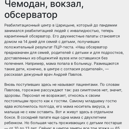
Чемодан, вокзал,
обсерватор
Реабилитационный центр в Царицыне, который до пандемии
занимался реабилитацией людей с инвалидностью, теперь
карантинный обсерватор. Его двухместные палаты становятся
домом на 14 дней для семей с детьми, получивших
положительный результат ПЦР-теста. «Наш обсерватор
предназначен для семей, родителей с детьми и для подростков,
доставленных из общежитий вузов или оставшихся без
попечения. Например, мама попала в больницу. Размещаются
такие дети, конечно, в центре с согласия родителей», —
рассказал дежурный врач Андрей Павлов.
Вновь поступивших здесь не называют пациентами. По словам
Павлова, горожане рассуждают так: раз симптомов нет, значит,
здоровы. Персонал не возражает, относясь к своим
постояльцам просто как к гостям. Самому младшему гостю
едва исполнилось полгода, его мама носитель вируса, а
малыша не с кем оставить. Вот и живут здесь в отдельном
боксе. В соседней палате еще одна мама с двухлетним
ребенком. Но большая часть проживающих с детьми постарше
— от 10 до 13 лет. Сейчас в центре заняты все три этажа — 65