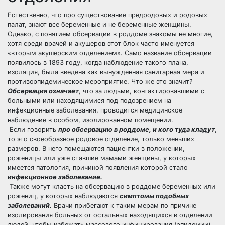
Естественно, что про существование предродовых и родовых
палат, знают все беременные и не беременные женщины.
Однако, с понятием обсервации в роддоме знакомы не многие,
хотя среди врачей и акушеров этот блок часто именуется
«вторым акушерским отделением». Само название обсервации
появилось в 1893 году, когда наблюдение такого плана,
изоляция, была введена как вынужденная санитарная мера и
противоэпидемическое мероприятие. Что же это значит?
Обсервация означает
, что за людьми, контактировавшими с
больными или находящимися под подозрением на
инфекционные заболевания, проводится медицинское
наблюдение в особом, изолированном помещении.
Если говорить
про обсервацию в роддоме, и кого туда кладут
,
то это своеобразное родовое отделение, только меньших
размеров. В него помещаются пациентки в положении,
роженицы или уже ставшие мамами женщины, у которых
имеется патология, причиной появления которой стало
инфекционное заболевание.
Также могут класть на обсервацию в роддоме беременных или
рожениц, у которых наблюдаются
симптомы подобных
заболеваний.
Врачи прибегают к таким мерам по причине
изолирования больных от остальных находящихся в отделении
людей, чтобы избежать массового инфицирования (эпидемии).