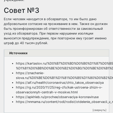
Совет №3
Если человек находится в обсерваторе, то им было дано
добровольное согласие на проживание в нем. Также он должен
быть проинформирован об ответственности за самовольный
уход из обсерватора. При первом нарушении изоляции
выносится предупреждение, при повторном ему грозит именно
штраф до 40 тысяч рублей.
Источники
https://kartaslov.ru/%D0%B7%D0%BD%D0%B0%D1%87%D0
%D1%81%D0%BB%D0%BE%D0%B2%D0%B0/%D0%BE%D0%B1%
https://znachenie-
slova.ru/%D0%BE%D0%B1%D1%81%D0%B5%D1%80%D0%B2%
https://aif.ru/health/coronavirus/chto_takoe_observaciya
https://rg.ru/2020/11/25/reg-cfo/kak-ustroena-zhizn-v-
observacionnyh-centrah-v-moskve.html
https://apkhleb.ru/prochee/observaciya-koronaviruse
https://nnmama.ru/content/rodi/rodist/otdelenie_observacii_
[свернуть]