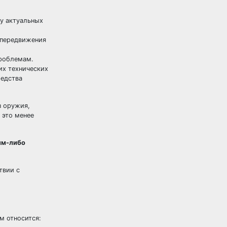
у актуальных
 передвижения
проблемам.
их технических
редства
з оружия,
 это менее
им-либо
твии с
м относится: