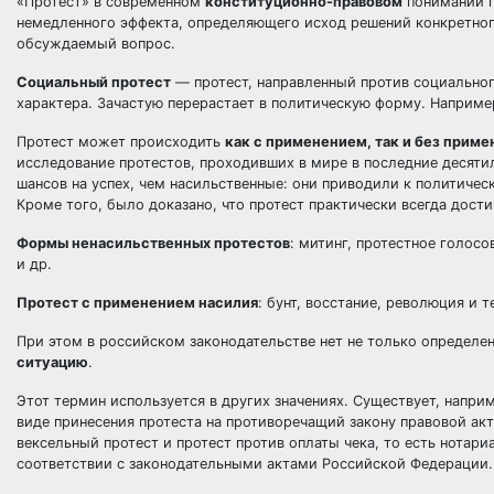
«Протест» в современном
конституционно-правовом
понимании п
немедленного эффекта, определяющего исход решений конкретного
обсуждаемый вопрос.
Социальный протест
— протест, направленный против социальног
характера. Зачастую перерастает в политическую форму. Например
Протест может происходить
как с применением, так и без прим
исследование протестов, проходивших в мире в последние десят
шансов на успех, чем насильственные: они приводили к политичес
Кроме того, было доказано, что протест практически всегда достиг
Формы ненасильственных протестов
: митинг, протестное голосо
и др.
Протест с применением насилия
: бунт, восстание, революция и т
При этом в российском законодательстве нет не только определен
ситуацию
.
Этот термин используется в других значениях. Существует, напри
виде принесения протеста на противоречащий закону правовой ак
вексельный протест и протест против оплаты чека, то есть нотар
соответствии с законодательными актами Российской Федерации.