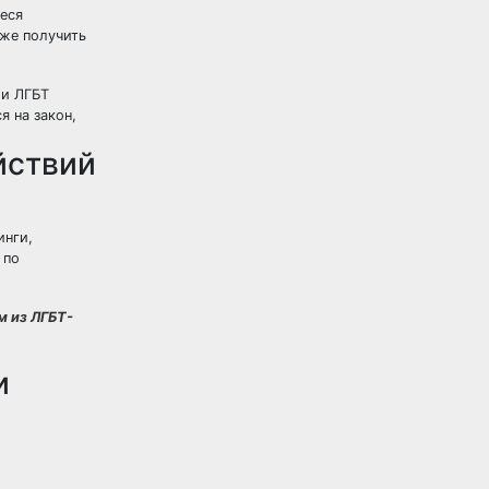
еся
кже получить
ли ЛГБТ
я на закон,
йствий
инги,
 по
м из ЛГБТ-
и