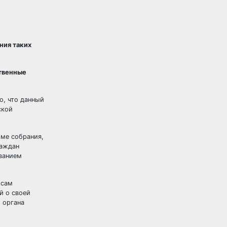
ния таких
твенные
о, что данный
ской
рме собрания,
раждан
ованием
осам
й о своей
 органа