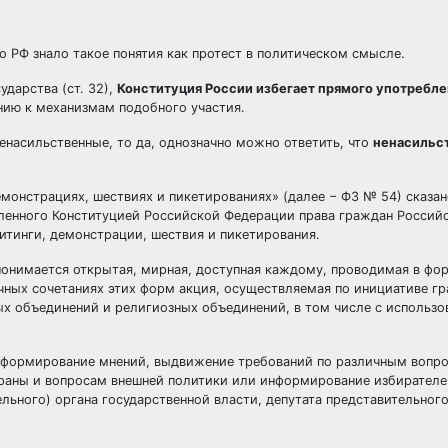
о РФ знало такое понятия как протест в политическом смысле.
ударства (ст. 32),
Конституция России избегает прямого употребле
ению к механизмам подобного участия.
енасильственные, то да, однозначно можно ответить, что
ненасильс
монстрациях, шествиях и пикетированиях» (далее − ФЗ № 54) сказан
вленного Конституцией Российской Федерации права граждан Россий
итинги, демонстрации, шествия и пикетирования.
онимается открытая, мирная, доступная каждому, проводимая в фо
чных сочетаниях этих форм акция, осуществляемая по инициативе г
ых объединений и религиозных объединений, в том числе с использ
 формирование мнений, выдвижение требований по различным вопр
траны и вопросам внешней политики или информирование избирателе
ельного) органа государственной власти, депутата представительного