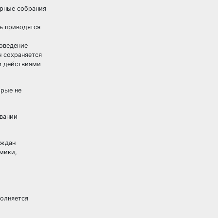
ирные собрания
ь приводятся
роведение
 сохраняется
и действиями
орые не
вании
аждан
мики,
полняется