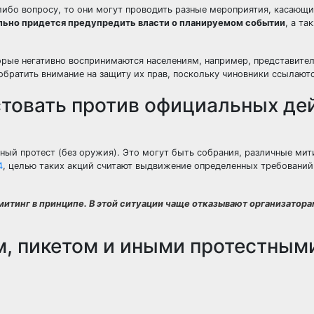
либо вопросу, то они могут проводить разные мероприятия, касающи
льно придется предупредить власти о планируемом событии
, а та
орые негативно воспринимаются населениям, например, представите
обратить внимание на защиту их прав, поскольку чиновники ссылаютс
стовать против официальных де
ный протест (без оружия). Это могут быть собрания, различные мит
4
, целью таких акций считают выдвижение определенных требований
итинг в принципе. В этой ситуации чаще отказывают организатора
м, пикетом и иными протестным