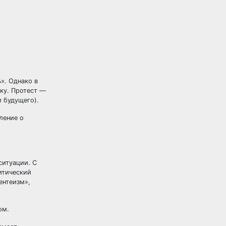
». Однако в
ку. Протест —
и будущего).
ление о
ситуации. С
тический
ентеизм»,
ом.