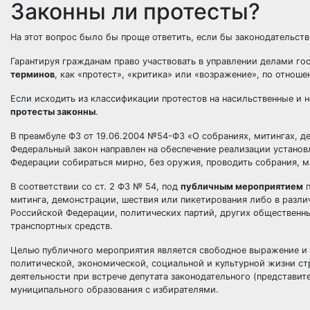
Законны ли протесты?
На этот вопрос было бы проще ответить, если бы законодательств
Гарантируя гражданам право участвовать в управлении делами гос
терминов
, как «протест», «критика» или «возражение», по отнош
Если исходить из классификации протестов на насильственные и н
протесты законны
.
В преамбуле ФЗ от 19.06.2004 №54-ФЗ «О собраниях, митингах, де
Федеральный закон направлен на обеспечение реализации устано
Федерации собираться мирно, без оружия, проводить собрания, м
В соответствии со ст. 2 ФЗ № 54, под
публичным мероприятием
п
митинга, демонстрации, шествия или пикетирования либо в разли
Российской Федерации, политических партий, других общественн
транспортных средств.
Целью публичного мероприятия является свободное выражение и
политической, экономической, социальной и культурной жизни с
деятельности при встрече депутата законодательного (представит
муниципального образования с избирателями.