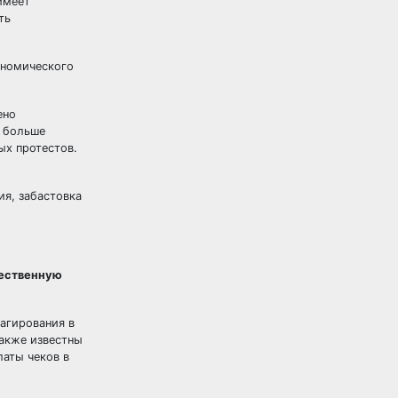
имеет
ть
ономического
ено
е больше
ых протестов.
ия, забастовка
щественную
агирования в
Также известны
латы чеков в