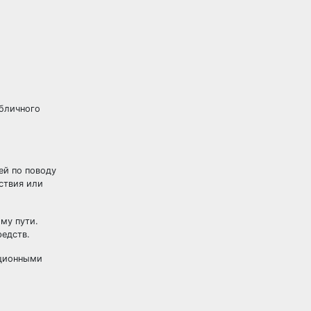
убличного
ей по поводу
ствия или
му пути.
редств.
ационными