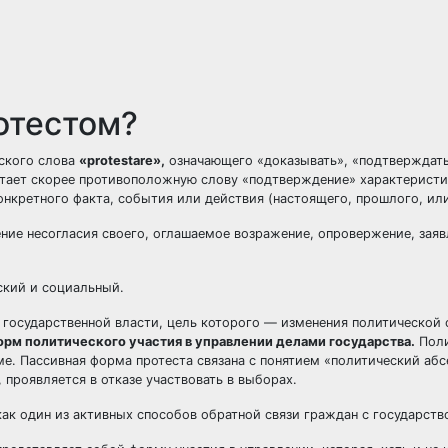
отестом?
нского слова
«protestare»,
означающего «доказывать», «подтверждать
тает скорее противоположную слову «подтверждение» характеристи
онкретного факта, события или действия (настоящего, прошлого, ил
ение несогласия своего, оглашаемое возражение, опровержение, заяв
ский и социальный.
государственной власти, цель которого — изменения политической 
орм политического участия в управлении делами государства.
Поли
ме. Пассивная форма протеста связана с понятием «политический абс
 проявляется в отказе участвовать в выборах.
как один из активных способов обратной связи граждан с государств