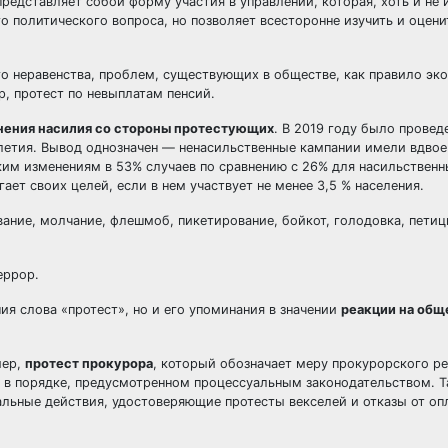
редставляет собой форму участия в управлении, которая, хоть и не 
 политического вопроса, но позволяет всесторонне изучить и оцени
о неравенства, проблем, существующих в обществе, как правило эк
, протест по невыплатам пенсий.
енения насилия со стороны протестующих
. В 2019 году было провед
илетия. Вывод однозначен — ненасильственные кампании имели вдво
ким изменениям в 53% случаев по сравнению с 26% для насильственн
ает своих целей, если в нем участвует не менее 3,5 % населения.
вание, молчание, флешмоб, пикетирование, бойкот, голодовка, петиц
еррор.
ия слова «протест», но и его упоминания в значении
реакции на об
мер,
протест прокурора
, который обозначает меру прокурорского ре
т в порядке, предусмотренном процессуальным законодательством. 
иальные действия, удостоверяющие протесты векселей и отказы от оп