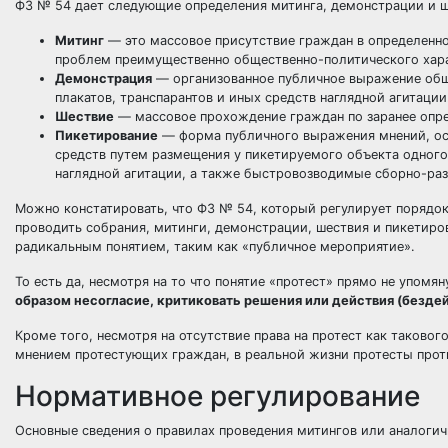
ФЗ № 54 дает следующие определения митинга, демонстрации и ш
Митинг
— это массовое присутствие граждан в определенн
проблем преимущественно общественно-политического хар
Демонстрация
— организованное публичное выражение общ
плакатов, транспарантов и иных средств наглядной агитации
Шествие
— массовое прохождение граждан по заранее опре
Пикетирование
— форма публичного выражения мнений, ос
средств путем размещения у пикетируемого объекта одного
наглядной агитации, а также быстровозводимые сборно-ра
Можно констатировать, что ФЗ № 54, который регулирует порядок
проводить собрания, митинги, демонстрации, шествия и пикетирова
радикальным понятием, таким как «публичное мероприятие».
То есть да, несмотря на то что понятие «протест» прямо не упомян
образом несогласие, критиковать решения или действия (бездей
Кроме того, несмотря на отсутствие права на протест как такового
мнением протестующих граждан, в реальной жизни протесты прот
Нормативное регулирование
Основные сведения о правилах проведения митингов или аналогич