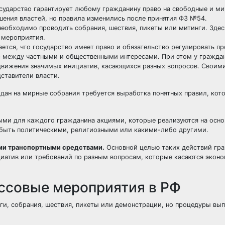
осударство гарантирует любому гражданину право на свободные и м
шения властей, но правила изменились после принятия ФЗ №54.
 необходимо проводить собрания, шествия, пикеты или митинги. Здес
 мероприятия.
вается, что государство имеет право и обязательство регулировать п
с между частными и общественными интересами. При этом у граждан
движения значимых инициатив, касающихся разных вопросов. Своим
ставители власти.
дан на мирные собрания требуется выработка понятных правил, кот
ыми для каждого гражданина акциями, которые реализуются на осно
 быть политическими, религиозными или какими-либо другими.
ми транспортными средствами.
Основной целью таких действий гр
иатив или требований по разным вопросам, которые касаются эконо
ссовые мероприятия в РФ
ги, собрания, шествия, пикеты или демонстрации, но процедуры вы