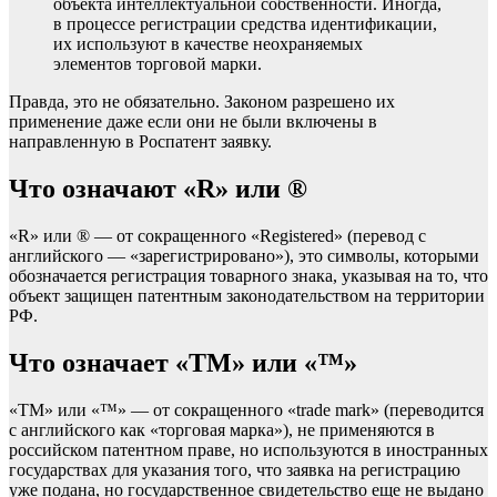
объекта интеллектуальной собственности. Иногда,
в процессе регистрации средства идентификации,
их используют в качестве неохраняемых
элементов торговой марки.
Правда, это не обязательно. Законом разрешено их
применение даже если они не были включены в
направленную в Роспатент заявку.
Что означают «R» или ®
«R» или ® — от сокращенного «Registered» (перевод с
английского — «зарегистрировано»), это символы, которыми
обозначается регистрация товарного знака, указывая на то, что
объект защищен патентным законодательством на территории
РФ.
Что означает «ТМ» или «™»
«ТМ» или «™» — от сокращенного «trade mark» (переводится
с английского как «торговая марка»), не применяются в
российском патентном праве, но используются в иностранных
государствах для указания того, что заявка на регистрацию
уже подана, но государственное свидетельство еще не выдано