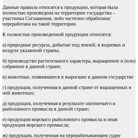
Да
нные правила относятся к продукции
, ко
торая была
полностью произведена
на территории государства –
участника Соглаш
ения, либо частично обработана
/
переработан
а
на такой территории.
К полностью произведенной продукции относятся
:
а) природные ресурсы
, добытые
под землей, в водоемах и
воздухе
указанной страны;
б) производство растительного характера
, выращенное
и (
или
)
собранное
в данной стране;
в)
животные,
появившиеся и выросшие в данном государстве
г) продукция, полученная в данной стране от выращенных в
ней животных;
д) продукция, полученная в результате охотничьего и
рыболовного промысла в данной стране;
е) продукция морско
го рыболовного промысла и иная
продукция морского промысла;
ж) продукци
я, полученная на перерабатывающем судне