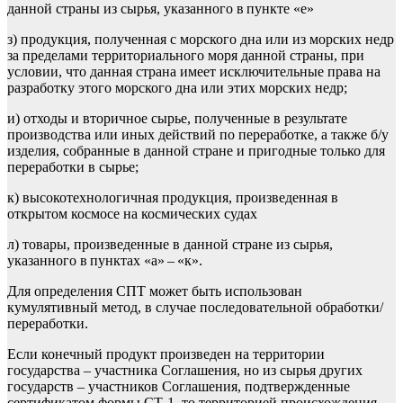
данной страны из сырья, указанного
в
пункте «е»
з) продукция, полученная с морского дна или из морских недр
за пределами территориального моря данной страны, при
условии, что данная страна имеет исключительные права на
разработку этого морского дна или этих морских недр;
и) отходы и вторичное сырье
, полученные в результате
пр
оизводств
а
или иных действий
по переработке, а также б
/у
изделия, собранные в данной стране и пригодные только для
переработки в сырье;
к)
высокотехнологичная
продукция,
произведенная
в
открытом
космосе на космических судах
л) товары,
произведенные
в данной стране из сырья,
указанного
в
пунктах
«а»
–
«
к
»
.
Для определения СПТ может быть использован
кумулятивный метод
,
в случае последовательной обр
аботки/
переработки
.
Если конечный продукт произведен на территории
государства – участника Соглашения, но из сырья других
государств – участников Соглашения, п
одтвержденные
сертификатом
формы СТ-1
,
то территорией происхождения