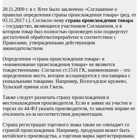
20.11.2009 г. в г. Ялте было заключено «Соглашение о
правилах определения страны происхождения товара» (ред. от
03.11.2017 г.). Согласно нему
страна происхождения товара
–
государство
, являющееся
участник
ом
Соглашения,
и в
котором товар
был полностью произведен или подвергнут
достаточной обработке/перерабо
тке в соответствии
с
Правилами
, утвержденными действующим
законодательством.
Определения
«страна происхождения то
вара» и
«наименование происхождения товара»
не являются
тождественными. Согласно ст.
1516 Г
К
,
наименование – это
определенное
место, которое ассоциируется у поставщика с
уникальными товарами. Например, Вологодское кружево,
Тульский пряник или Гжель.
Также
следует различать
страну происхождения
и
местонахождения производителя. Если в заявке на участие
в
торгах по 44-ФЗ указать
производителя, то заказчик вправе ее
отклонить из-за несо
ответствия документации
.
С
трана регистрации торгового знака также не совпадает
со
страной происхождения. Например, продукция
может быть
китайского производства
, а торговая марка зарегистрирована