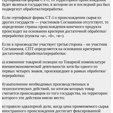
будет являться
государство
,
в котором
он в последний раз был
подвергнут обработке/переработке.
Если сертификат
формы СТ-1
о происхождении сырья
из
других государств — участников Соглашения
отсутствует, то
определение страны происхождения
к
онечного продукта
происходит
на основании критерия достаточной обработки/
переработки (
пункты «а», «б», «в»
).
Если в производстве участвует третья сторона – не участник
Соглашения, СПТ
определяется
на осно
вании
критериев
достаточ
ной обработки/переработки:
а) изменение товарной позиции по
Товарной номенклатуре
внешнеэкономической деятельности
хотя бы одного из
пе
рвых четырех знаков, произошедшее
в
рамках
обработки/
переработки;
б)
выполнение необходимых
производств
енных и
технологических действий
,
по итогам
которых тов
ар
считается происходящим из того государства, на территории
которого
эти
действия
имели место;
в) правило адвалорной доли, когда
цена применяемого
сырья
иностранного происхождения достигает фикс
ированной