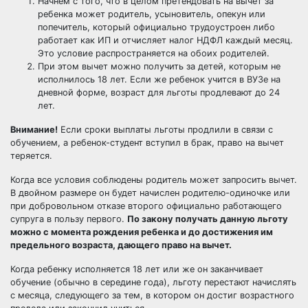
Начнем с того, что в целом претендовать на вычет за
ребенка может родитель, усыновитель, опекун или
попечитель, который официально трудоустроен либо
работает как ИП и отчисляет налог НДФЛ каждый месяц.
Это условие распространяется на обоих родителей.
При этом вычет можно получить за детей, которым не
исполнилось 18 лет. Если же ребенок учится в ВУЗе на
дневной форме, возраст для льготы продлевают до 24
лет.
Внимание!
Если сроки выплаты льготы продлили в связи с
обучением, а ребенок-студент вступил в брак, право на вычет
теряется.
Когда все условия соблюдены родитель может запросить вычет.
В двойном размере он будет начислен родителю-одиночке или
при добровольном отказе второго официально работающего
супруга в пользу первого.
По закону получать данную льготу
можно с момента рождения ребенка и до достижения им
предельного возраста, дающего право на вычет.
Когда ребенку исполняется 18 лет или же он заканчивает
обучение (обычно в середине года), льготу перестают начислять
с месяца, следующего за тем, в котором он достиг возрастного