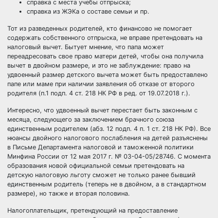
справка с места учебы отпрыска;
справка из ЖЭКа о составе семьи и пр.
Тот из
разведенных родителей
, кто финансово не помогает
содержать собственного отпрыска, не вправе претендовать на
налоговый вычет. Бытует мнение, что папа может
переадресовать свое право матери детей, чтобы она получила
вычет в двойном размере, и это не заблуждение: право на
удвоенный размер детского вычета может быть предоставлено
папе или маме при наличии заявления об отказе от второго
родителя (п.1 подп. 4 ст. 218 НК РФ в ред. от 19.07.2018 г.).
Интересно, что удвоенный вычет перестает быть законным с
месяца, следующего за заключением брачного союза
единственным родителем (абз. 12 подп. 4 п. 1 ст. 218 НК РФ). Все
нюансы двойного налогового послабления на детей разъяснены
в Письме Департамента налоговой и таможенной политики
Минфина России от 12 мая 2017 г. № 03-04-05/28746. С момента
образования новой официальной семьи претендовать на
детскую налоговую льготу сможет не только ранее бывший
единственным родитель (теперь не в двойном, а в стандартном
размере), но также и вторая половина.
Налогоплательщик, претендующий на предоставление