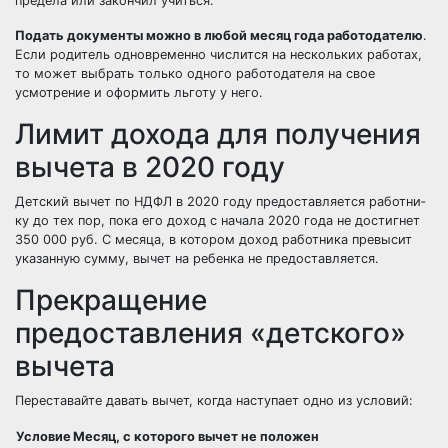
предела или закончил учиться.
Подать документы можно в любой месяц года работодателю
.
Если родитель одновременно числится на нескольких работах,
то может выбрать только одного работодателя на свое
усмотрение и оформить льготу у него.
Лимит дохода для получения
вычета в 2020 году
Дет­ский вычет по НДФЛ в 2020 году предо­став­ля­ет­ся ра­бот­ни­
ку до тех пор, пока его доход с на­ча­ла 2020 года не до­стиг­нет
350 000 руб. С ме­ся­ца, в ко­то­ром доход ра­бот­ни­ка пре­вы­сит
ука­зан­ную сумму, вычет на ре­бен­ка не предо­став­ля­ет­ся.
Прекращение
предоставления «детского»
вычета
Переставайте давать вычет, когда наступает одно из условий:
Условие
Месяц, с которого вычет не положен