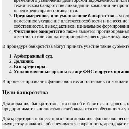
временного увеличения дебиторской задолженности или н
техническом банкротстве
ликвидации
компании не происх
перед кредиторами погашаются.
Преднамеренное, или
умышленное банкротство
– угол
намеренное ухудшение платежеспособности и нанесение 
собственности, вывод активов, изначальное формировани
Фиктивное банкротство
также является противоправным
отчетности или сокрытие принадлежащего должнику иму
В процедуре банкротства могут принять участие такие субъекты
Арбитражный суд
.
Должник
.
Его кредиторы
.
Уполномоченные органы в лице ФНС и других органов
В процессе признания финансовой несостоятельности компани
Цели банкротства
Для должника банкротство – это способ избавиться от долгов,
предприниматель полностью освобождаются от обязанности уп
Для кредиторов процесс признания должника финансово несост
имуществу должника обеспечивается сохранность, арендодател