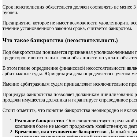
Срок неисполнения обязательств должен составлять не менее 3
рублей.
Предприятие, которое не имеет возможности удовлетворить все
течение установленного законом срока, считается банкротом.
Что такое банкротство (несостоятельность)
Под банкротством понимается признанная уполномоченными го
кредиторов или исполнить свои обязанности по уплате обязат
В этом плане определение
финансовой несостоятельности
явля
арбитражные суды. Юрисдикция дела определяется с учетом ме
Именно
арбитражным судам
принадлежит исключительное прав
Процедура банкротства позволяет должникам цивилизованно реш
продажи имущества
должника и гарантирует справедливое рас
Стоит отметить, что понятие банкротства неоднородно и включ
Реальное банкротство
. Оно свидетельствует о реально
компания более не может продолжать хозяйственную дея
Временное, или техническое банкротство
. Данный терм