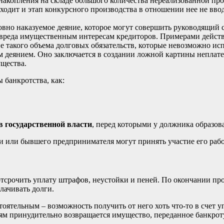
акопления на складе большого количества нереализованной прод
одит и этап конкурсного производства в отношении нее не вво
овно наказуемое деяние, которое могут совершить руководящий 
вреда имущественным интересам кредиторов. Примерами действ
е такого объема долговых обязательств, которые невозможно ис
 деянием. Оно заключается в создании ложной картины неплате
щества.
 банкротства, как:
 государственной власти
, перед которыми у должника образов
и или бывшего предпринимателя могут принять участие его раб
 отсрочить уплату штрафов, неустойки и пеней. По окончании п
лачивать долги.
оятельным – возможность получить от него хоть что-то в счет 
ям принудительно возвращается имущество, переданное банкрот