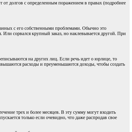
т от долгов с определенным поражением в правах (подробнее
занных с его собственными проблемами. Обычно это
я. Или сорвался крупный заказ, но наклевывается другой. При
еписываются на других лиц. Если речь идет о юрлице, то
завышаются расходы и преуменьшаются доходы, чтобы создать
чение трех и более месяцев. В эту сумму могут входить
ускается только если очевидно, что даже распродав свое