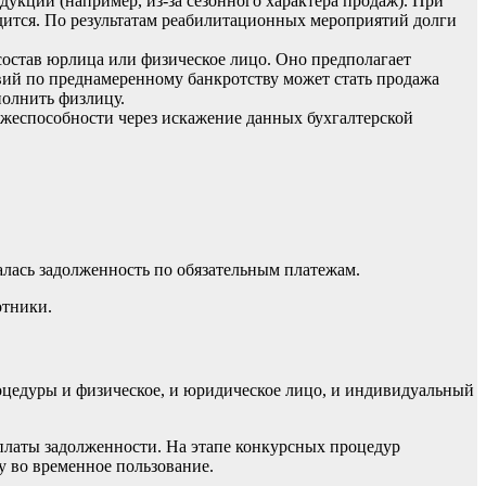
укции (например, из-за сезонного характера продаж). При
дится. По результатам реабилитационных мероприятий долги
состав юрлица или физическое лицо. Оно предполагает
ий по преднамеренному банкротству может стать продажа
полнить физлицу.
жеспособности через искажение данных бухгалтерской
алась задолженность по обязательным платежам.
отники.
роцедуры и физическое, и юридическое лицо, и индивидуальный
уплаты задолженности. На этапе конкурсных процедур
у во временное пользование.