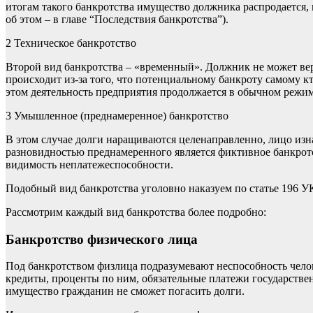
итогам такого банкротства имущество должника распродается,
об этом – в главе “Последствия банкротства”).
2
Техническое банкротство
Второй вид банкротства – «временный». Должник не может вер
происходит из-за того, что потенциальному банкроту самому кт
этом деятельность предприятия продолжается в обычном режим
3
Умышленное (преднамеренное) банкротство
В этом случае долги наращиваются целенаправленно, лицо изна
разновидностью преднамеренного является фиктивное банкротст
видимость неплатежеспособности.
Подобный вид банкротства уголовно наказуем по статье 196 У
Рассмотрим каждый вид банкротства более подробно:
Банкротство физического лица
Под банкротством физлица подразумевают неспособность челове
кредиты, проценты по ним, обязательные платежи государствен
имущество гражданин не сможет погасить долги.