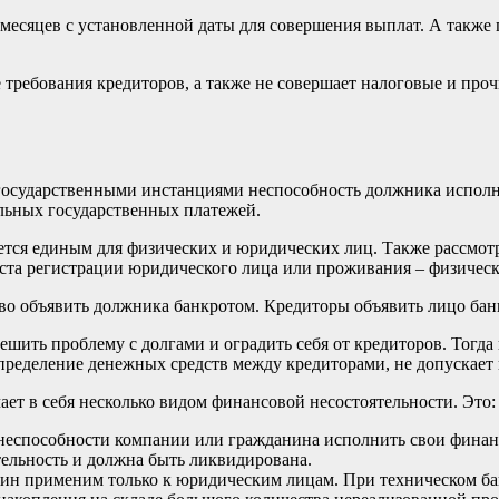
 месяцев с установленной даты для совершения выплат. А также
 требования кредиторов, а также не совершает налоговые и проч
сударственными инстанциями неспособность должника исполнит
ельных государственных платежей.
ется единым для физических и юридических лиц. Также рассмотр
ста регистрации юридического лица или проживания – физическ
о объявить должника банкротом. Кредиторы объявить лицо банк
ить проблему с долгами и оградить себя от кредиторов. Тогда 
пределение денежных средств между кредиторами, не допускает
ает в себя несколько видом финансовой несостоятельности. Это:
й неспособности компании или гражданина исполнить свои финан
тельность и должна быть ликвидирована.
ин применим только к юридическим лицам. При техническом бан