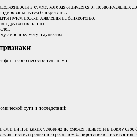
долженности в сумме, которая отличается от первоначальных д
квидированы путем банкротства.
рыты путем подачи заявления на банкротство.
 или другой пошлины.
алог.
кому-либо предмету имущества.
 признаки
ют финансово несостоятельными.
номической сути и последствий:
олгам и ни при каких условиях не сможет привести в норму сво
 формальности, и решение о реальном банкротстве выносится то