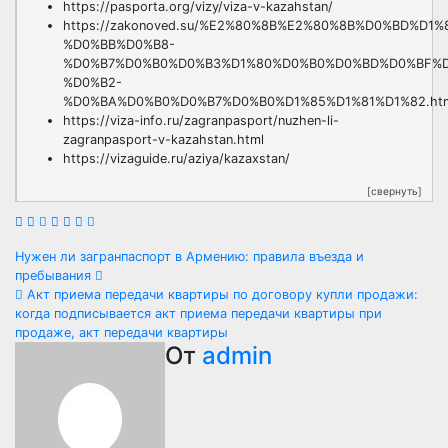
https://pasporta.org/vizy/viza-v-kazahstan/
https://zakonoved.su/%E2%80%8B%E2%80%8B%D0%BD%D
%D0%BB%D0%B8-
%D0%B7%D0%B0%D0%B3%D1%80%D0%B0%D0%BD%D0%BF%D
%D0%B2-
%D0%BA%D0%B0%D0%B7%D0%B0%D1%85%D1%81%D1%82.ht
https://viza-info.ru/zagranpasport/nuzhen-li-
zagranpasport-v-kazahstan.html
https://vizaguide.ru/aziya/kazaxstan/
[свернуть]
Навигация
Нужен ли загранпаспорт в Армению: правила въезда и
пребывания
по
Акт приема передачи квартиры по договору купли продажи:
когда подписывается акт приема передачи квартиры при
записям
продаже, акт передачи квартиры
От
admin