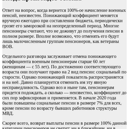
Ответ на вопрос, когда вернется 100%-ое начисление военных
пенсий, неизвестен. Понижающий коэффициент меняется
вручную ежегодно при составлении бюджета, периодически
грозят его заморозкой на неопределенный период. Многие
пенсионеры считают, что не доживут до получения пенсии в
полном размере. Вполне возможно, что отменять его будут
лишь малочисленным группам пенсионеров, как ветераны
ВОВ.
Отдельного разговора заслуживает отмена понижающего
коэффициента военным пенсионерам старше 60 лет
(женщинам — с 55 лет). По достижению соответствующего
возраста они получают право на 2 вид пенсии: социальный по
старости. Однако понижающий показатель распространяется
и на неё. Давно планируется отменить им эту явную
несправедливость. Однако воз и ныне там, пенсионерам
придется подождать, а сколько — неизвестно, коэффициент до
сих пор зафиксирован и применяется. В начале 2020 года
были повышены социальные пенсии в размере 7% для всех,
кроме пенсии по возрасту бывших работников структуры
МВД.
Скорее всего, возврат выплаты пенсии в размере 100% данной
категории пенсионеров не светит: ни в ближайшем, ни в