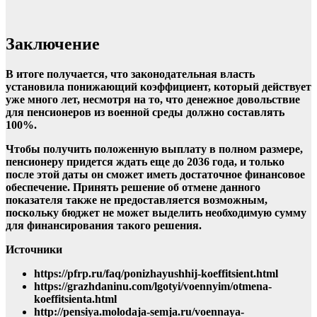
Заключение
В итоге получается, что законодательная власть
установила понижающий коэффициент, который действует
уже много лет, несмотря на то, что денежное довольствие
для пенсионеров из военной среды должно составлять
100%.
Чтобы получить положенную выплату в полном размере,
пенсионеру придется ждать еще до 2036 года, и только
после этой даты он сможет иметь достаточное финансовое
обеспечение. Принять решение об отмене данного
показателя также не предоставляется возможным,
поскольку бюджет не может выделить необходимую сумму
для финансирования такого решения.
Источники
https://pfrp.ru/faq/ponizhayushhij-koeffitsient.html
https://grazhdaninu.com/lgotyi/voennyim/otmena-
koeffitsienta.html
http://pensiya.molodaja-semja.ru/voennaya-