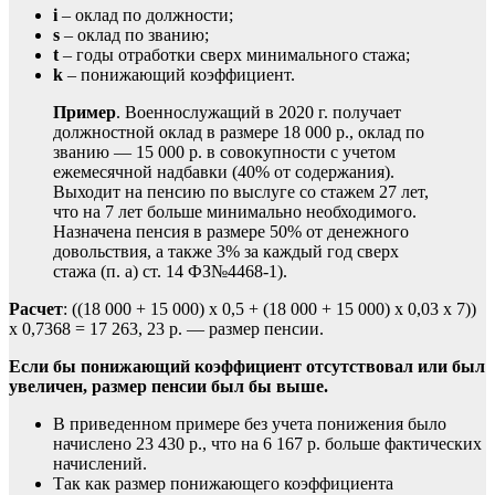
i
– оклад по должности;
s
– оклад по званию;
t
– годы отработки сверх минимального стажа;
k
– понижающий коэффициент.
Пример
. Военнослужащий в 2020 г. получает
должностной оклад в размере 18 000 р., оклад по
званию — 15 000 р. в совокупности с учетом
ежемесячной надбавки (40% от содержания).
Выходит на пенсию по выслуге со стажем 27 лет,
что на 7 лет больше минимально необходимого.
Назначена пенсия в размере 50% от денежного
довольствия, а также 3% за каждый год сверх
стажа (п. а) ст. 14 ФЗ№4468-1).
Расчет
: ((18 000 + 15 000) х 0,5 + (18 000 + 15 000) х 0,03 х 7))
х 0,7368 = 17 263, 23 р. — размер пенсии.
Если бы понижающий коэффициент отсутствовал или был
увеличен, размер пенсии был бы выше.
В приведенном примере без учета понижения было
начислено 23 430 р., что на 6 167 р. больше фактических
начислений.
Так как размер понижающего коэффициента