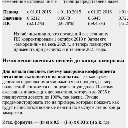
изменения выглядела иначе — таблица представлена далее:
Период
с 01.01.2015
с 01.10.2015
с 01.02.2016
с 01
Значение
0.6212
0.6678
0.6945
0.72
ПК
(62.12%)
(66.78%)
(69.45%)
(72.
Из таблицы видно, что последний раз величину
ПК корректировали 1 октября 2019 г. Затем его
«заморозили» на весь 2020 г., а теперь планируют
применять при расчетах и в течение 2021 года.
Исчисление военных пенсий до конца заморозки
Для начала поясним, почему заморозка коэффициента
негативно сказывается на выплатах.
Так как сумма
денежного довольствия умножается на процент, размер
начислений снижается на определенную долю. Поэтому
ежегодная индексация довольствия, которую до 2035 г.
планируется довести до 100%, так важна. Лучше
продемонстрировать это на примере, который покажет, как
будут исчисляться военные пенсии по выслуге лет до конца
заморозки.
Итак,
формула
— ((i+s) x 0,5 + (i+s) x 0,03 x t)) x k
, где: