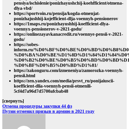
pensiya/ischislenie/ponizhayushchij-koehfficient/otmena-
dlya-vbd/
https://sportvoin.ru/pensija/kogda-otmenjat-
ponizhajushhij-kojefficient-dlja-voennyh-pensionerov
https://1maps.ru/ponizhayushhij-koefficient-dlya-
voennyx-pensionerov-v-2021-godu/
https://onlinezayavkanacredit.ru/voennye-pensii-v-2021-
godu/
https://sobes-
inform.ru/%D0%BF%D0%BE%D0%BD%D0%B8%
%D0%BA%D0%BE%D1%8D%D1%84%D1%84%D0%
%D0%B2%D0%BE%D0%B5%D0%BD%D0%BD%D1
%D0%BF%D0%B5%D0%BD%D1%81/
https://zakonguru.com/izmeneniya/zamorozka-voennyh-
pensii.html
https://zen.yandex.com/media/prsvt_ru/ponijaiuscii-
koefficient-dlia-voennyh-pensii-otmenili-
5cf4d7a96d7d5700afcbab48
[свернуть]
Навигация
Отмена процедуры закупки 44 фз
Путин отменил призыв в армию в 2021 году
по
записям