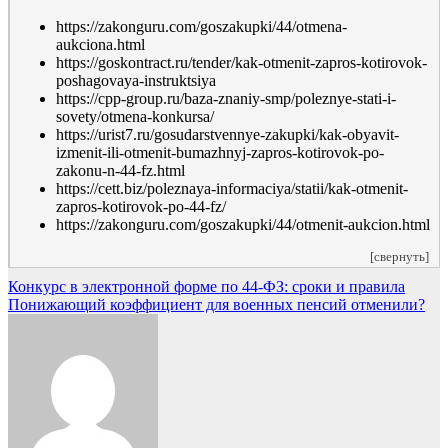
https://zakonguru.com/goszakupki/44/otmena-
aukciona.html
https://goskontract.ru/tender/kak-otmenit-zapros-kotirovok-
poshagovaya-instruktsiya
https://cpp-group.ru/baza-znaniy-smp/poleznye-stati-i-
sovety/otmena-konkursa/
https://urist7.ru/gosudarstvennye-zakupki/kak-obyavit-
izmenit-ili-otmenit-bumazhnyj-zapros-kotirovok-po-
zakonu-n-44-fz.html
https://cett.biz/poleznaya-informaciya/statii/kak-otmenit-
zapros-kotirovok-po-44-fz/
https://zakonguru.com/goszakupki/44/otmenit-aukcion.html
[свернуть]
Навигация
Конкурс в электронной форме по 44-ФЗ: сроки и правила
Понижающий коэффициент для военных пенсий отменили?
по
записям