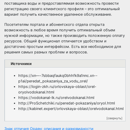
поставщика воды и предоставляемая возможность провести
регистрацию своего клиентского профиля – это оптимальный
вариант получить качественное удаленное обслуживание.
Посетителям портала и абонентского отдела открыта
возможность в любое время получить оптимальный объем
нужной информации, но также производить положенную оплату
ресурсов. Общий функционал отличается удобством и
достаточно простым интерфейсом. Есть все необходимое для
решения самых разных проблем и вопросов.
Источники
https://xn—-7sbbaqfaukq0bhhfk9a1nnc.xn--
p1ai/peredat_pokazaniya_za_vodu_orel/
https://login-zkh.ru/orlovskaya-oblast/orel-
oryolvodokanal.html
https://vodokanal-lk.ru/orelvodokanal.html
http://ProSchetchiki.ru/peredat-pokazaniya/oryol.html
http://kabinet.expert/orlovskaya-oblast/orelvodokanal.html
[свернуть]
Знак отличия Орден: описания и разновидности