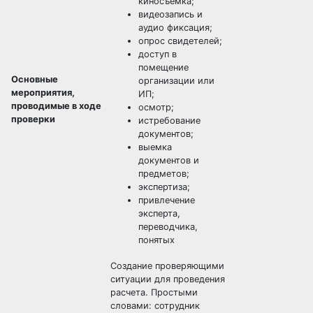
киносъемка;
видеозапись и
аудио фиксация;
опрос свидетелей;
доступ в
помещение
Основные
организации или
мероприятия,
ИП;
проводимые в ходе
осмотр;
проверки
истребование
документов;
выемка
документов и
предметов;
экспертиза;
привлечение
эксперта,
переводчика,
понятых
Создание проверяющими
ситуации для проведения
расчета. Простыми
словами: сотрудник