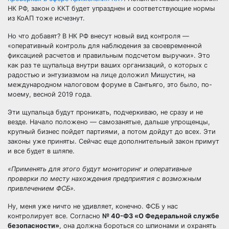
НК РФ, закон о ККТ будет упразднен и соответствующие нормы
из КоАП тоже исчезнут.
Но что добавят? В НК РФ внесут новый вид контроля —
«оперативный контроль для наблюдения за своевременной
фиксацией расчетов и правильным подсчетом выручки». Это
как раз те щупальца внутри ваших организаций, о которых с
радостью и энтузиазмом на лице доложил Мишустин, на
международном налоговом форуме в Сантьяго, это было, по-
моему, весной 2019 года.
Эти щупальца будут проникать, подчеркиваю, не сразу и не
везде. Начало положено — самозанятые, дальше упрощенцы,
крупный бизнес пойдет партиями, а потом дойдут до всех. Эти
законы уже приняты. Сейчас еще дополнительный закон примут
и все будет в шляпе.
«Применять для этого будут мониторинг и оперативные
проверки по месту нахождения предприятия с возможным
привлечением ФСБ».
Ну, меня уже ничто не удивляет, конечно. ФСБ у нас
контролирует все. Согласно
№ 40-ФЗ «О Федеральной службе
безопасности»
, она должна бороться со шпионами и охранять