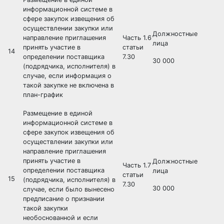
информационной системе в
сфере закупок извещения об
осуществлении закупки или
Должностные
направление приглашения
Часть 1.6
лица
принять участие в
статьи
14
определении поставщика
7.30
30 000
(подрядчика, исполнителя) в
случае, если информация о
такой закупке не включена в
план-график
Размещение в единой
информационной системе в
сфере закупок извещения об
осуществлении закупки или
направление приглашения
принять участие в
Должностные
Часть 1.7
определении поставщика
лица
статьи
15
(подрядчика, исполнителя) в
7.30
30 000
случае, если было вынесено
предписание о признании
такой закупки
необоснованной и если