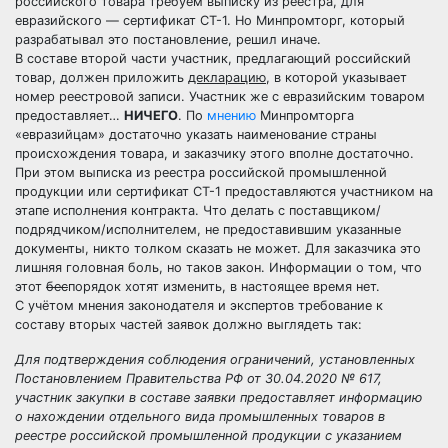
российского товара требуем выписку из реестра, для
евразийского — сертификат СТ-1. Но Минпромторг, который
разрабатывал это постановление, решил иначе.
В составе второй части участник, предлагающий российский
товар, должен приложить
декларацию
, в которой указывает
номер реестровой записи. Участник же с евразийским товаром
предоставляет…
НИЧЕГО
. По
мнению
Минпромторга
«евразийцам» достаточно указать наименование страны
происхождения товара, и заказчику этого вполне достаточно.
При этом выписка из реестра российской промышленной
продукции или сертификат СТ-1 предоставляются участником на
этапе исполнения контракта. Что делать с поставщиком/
подрядчиком/исполнителем, не предоставившим указанные
документы, никто толком сказать не может. Для заказчика это
лишняя головная боль, но таков закон. Информации о том, что
этот
бес
порядок хотят изменить, в настоящее время нет.
С учётом мнения законодателя и экспертов требование к
составу вторых частей заявок должно выглядеть так:
Для подтверждения соблюдения ограничений, установленных
Постановлением Правительства РФ от 30.04.2020 № 617,
участник закупки в составе заявки предоставляет информацию
о нахождении отдельного вида промышленных товаров в
реестре российской промышленной продукции с указанием