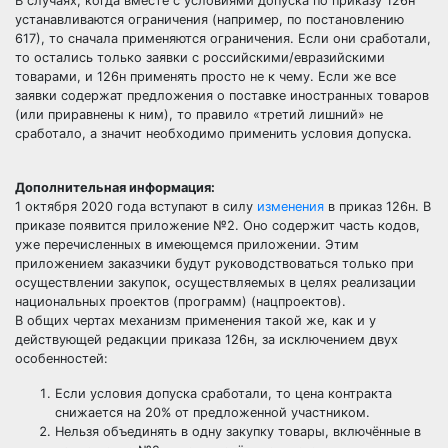
В случаях, когда вместе с условиями допуска по приказу 126н
устанавливаются ограничения (например, по постановлению
617), то сначала применяются ограничения. Если они сработали,
то остались только заявки с российскими/евразийскими
товарами, и 126н применять просто не к чему. Если же все
заявки содержат предложения о поставке иностранных товаров
(или приравнены к ним), то правило «третий лишний» не
сработало, а значит необходимо применить условия допуска.
Дополнительная информация:
1 октября 2020 года вступают в силу
изменения
в приказ 126н. В
приказе появится приложение №2. Оно содержит часть кодов,
уже перечисленных в имеющемся приложении. Этим
приложением заказчики будут руководствоваться только при
осуществлении закупок, осуществляемых в целях реализации
национальных проектов (программ) (нацпроектов).
В общих чертах механизм применения такой же, как и у
действующей редакции приказа 126н, за исключением двух
особенностей:
Если условия допуска сработали, то цена контракта
снижается на 20% от предложенной участником.
Нельзя объединять в одну закупку товары, включённые в