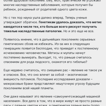
более здоровое поколение. Ему, мол, практически не угрожают
многие наследственные заболевания, которые получил бы
ребенок, рожденный от родителей одного цвета кожи.
Но с тех пор наука ушла далеко вперед. Теперь ученые
утверждают обратное.
Генетикам удалось доказать, что метис
находится в числе тех, кто больше всего рискует получить
тяжелые наследственные патологии.
Но и это еще не все.
Появилось мнение, что в дальнейших поколениях серьезных
генетических сбоев не избежать. Из-за них в следующих
генерациях появится бесплодие, что приведет к постепенному
исчезновению человечества. Метисы и мулаты начнут
постепенно вымирать. Выходит, то, что раньше считалось
спасением для рода людского, окажется его гибелью?
Еще недавно считалось, что смешение рас – явление не такое уж
и опасное. Все, что оно влечет за собой – экзотическая
внешность потомков. Последние исследования доказали –
межрасовые браки представляют нешуточную угрозу будущим
поколениям всей нашей планеты.
Они даже называют это явление «самоуничтожающей машиной
населения». Все дело в том, что в мире живут не просто разные
расы с разным цветом кожи, а генетически разные виды homo