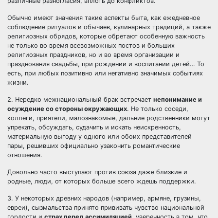
различные разногласия, вплоть до конфликтов.
Обычно имеют значения такие аспекты быта, как ежедневное
соблюдение ритуалов и обычаев, кулинарных традиций, а также
религиозных обрядов, которые обретают особенную важность
не только во время всевозможных постов и больших
религиозных праздников, но и во время организации и
празднования свадьбы, при рождении и воспитании детей… То
есть, при любых позитивно или негативно значимых событиях
жизни.
2. Нередко межнациональный брак встречает
непонимание и
осуждение со стороны окружающих
. Не только соседи,
коллеги, приятели, малознакомые, дальние родственники могут
упрекать, обсуждать, судачить и искать неискренность,
материальную выгоду у одного или обоих представителей
пары, решивших официально узаконить романтические
отношения.
Довольно часто выступают против союза даже близкие и
родные, люди, от которых больше всего ждешь поддержки.
3. У некоторых древних народов (например, армяне, грузины,
евреи), сызмальства принято прививать чувство национальной
гордости и
страх перед ассимиляцией
, уверенность в том, что