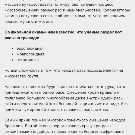
массово путешествовать по миру, был запущен процесс
«кровосмешения» разных рас и национальностей. Колонизаторы
активно вступали в связь с аборигенками, от чего появлялись
первые мулаты и метисы.
Со школьной скамьи нам известно, что ученые разделяют
расы на три вида:
европеоидная;
монголоидная;
негроидная.
Но вся сложность в том, что каждая раса подразделяется на
множество групп.
Например,
норвежец
будет сильно отличаться от индуса, хотя
принадлежат они к одной расе. Смешение крови привело к
появлению большого многообразия даже внутри одной расы.
Найти представителей хотя бы одной нации в чистом виде, без
примеси чужеродной крови, становится все сложнее.
Самый яркий пример многокомпонентного смешения народов –
Бразилия. В этой стране перемешались сразу три расы —
американские индейцы, переселенцы из Европы и африканцы.