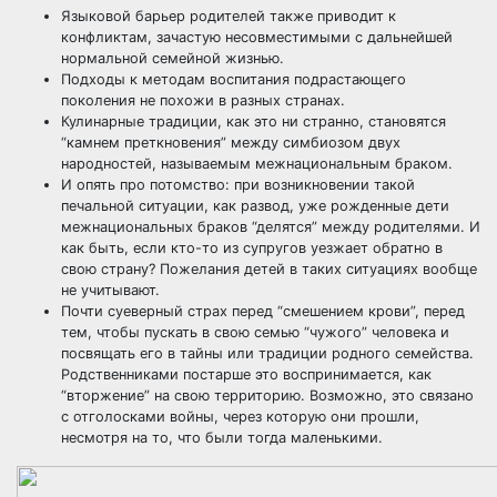
Языковой барьер родителей также приводит к
конфликтам, зачастую несовместимыми с дальнейшей
нормальной семейной жизнью.
Подходы к методам воспитания подрастающего
поколения не похожи в разных странах.
Кулинарные традиции, как это ни странно, становятся
“камнем преткновения” между симбиозом двух
народностей, называемым межнациональным браком.
И опять про потомство: при возникновении такой
печальной ситуации, как развод, уже рожденные дети
межнациональных браков “делятся” между родителями. И
как быть, если кто-то из супругов уезжает обратно в
свою страну? Пожелания детей в таких ситуациях вообще
не учитывают.
Почти суеверный страх перед “смешением крови”, перед
тем, чтобы пускать в свою семью “чужого” человека и
посвящать его в тайны или традиции родного семейства.
Родственниками постарше это воспринимается, как
“вторжение” на свою территорию. Возможно, это связано
с отголосками войны, через которую они прошли,
несмотря на то, что были тогда маленькими.