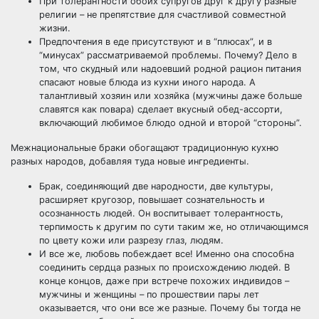
При толерантности обоих супругов друг к другу разные
религии – не препятствие для
счастливой совместной
жизни
.
Предпочтения в еде присутствуют и в “плюсах”, и в
“минусах” рассматриваемой проблемы. Почему? Дело в
том, что скудный или надоевший родной рацион питания
спасают новые блюда из кухни иного народа. А
талантливый хозяин или хозяйка (мужчины даже больше
славятся как повара) сделает вкусный обед-ассорти,
включающий любимое блюдо одной и второй “стороны”.
Межнациональные браки обогащают традиционную кухню
разных народов, добавляя туда новые ингредиенты.
Брак, соединяющий две народности, две культуры,
расширяет кругозор, повышает сознательность и
осознанность людей. Он воспитывает
толерантность
,
терпимость к другим по сути таким же, но отличающимся
по цвету кожи или разрезу глаз, людям.
И все же, любовь побеждает все! Именно она способна
соединить сердца разных по происхождению людей. В
конце концов, даже при встрече похожих индивидов –
мужчины и женщины – по прошествии пары лет
оказывается, что они все же разные. Почему бы тогда не