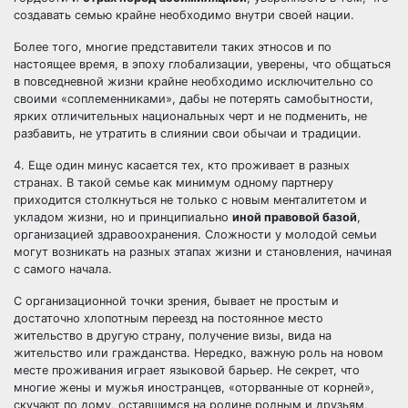
создавать семью крайне необходимо внутри своей нации.
Более того, многие представители таких этносов и по
настоящее время, в эпоху глобализации, уверены, что общаться
в повседневной жизни крайне необходимо исключительно со
своими «соплеменниками», дабы не потерять самобытности,
ярких отличительных национальных черт и не подменить, не
разбавить, не утратить в слиянии свои обычаи и традиции.
4. Еще один минус касается тех, кто проживает в разных
странах. В такой семье как минимум одному партнеру
приходится столкнуться не только с новым менталитетом и
укладом жизни, но и принципиально
иной правовой базой
,
организацией здравоохранения. Сложности у молодой семьи
могут возникать на разных этапах жизни и становления, начиная
с самого начала.
С организационной точки зрения, бывает не простым и
достаточно хлопотным переезд на постоянное место
жительство в другую страну, получение визы, вида на
жительство или гражданства. Нередко, важную роль на новом
месте проживания играет языковой барьер. Не секрет, что
многие жены и мужья иностранцев, «оторванные от корней»,
скучают по дому, оставшимся на родине родным и друзьям,