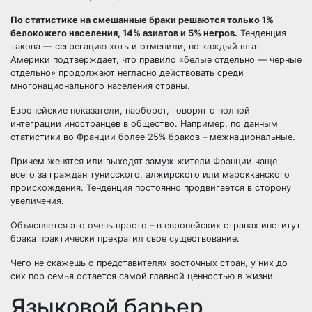
По статистике на смешанные браки решаются только 1%
белокожего населения, 14% азиатов и 5% негров.
Тенденция
такова — сегрегацию хоть и отменили, но каждый штат
Америки подтверждает, что правило «белые отдельно — черные
отдельно» продолжают негласно действовать среди
многонационального населения страны.
Европейские показатели, наоборот, говорят о полной
интеграции иностранцев в общество. Например, по данным
статистики во
Франции
более 25% браков – межнациональные.
Причем женятся или выходят замуж жители Франции чаще
всего за граждан
тунисского
, алжирского или марокканского
происхождения. Тенденция постоянно продвигается в сторону
увеличения.
Объясняется это очень просто – в европейских странах институт
брака практически прекратил свое существование.
Чего не скажешь о представителях восточных стран, у них до
сих пор семья остается самой главной ценностью в жизни.
Языковой барьер