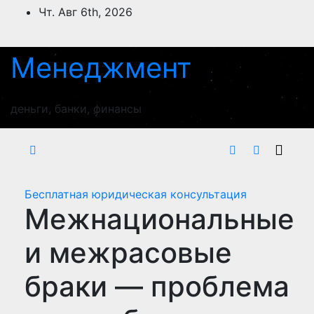
Перейти
Чт. Авг 6th, 2026
к
содержимому
Менеджмент
деньги, банки, финансы
Бесплатная юридическая консультация
Межнациональные
и межрасовые
браки — проблема