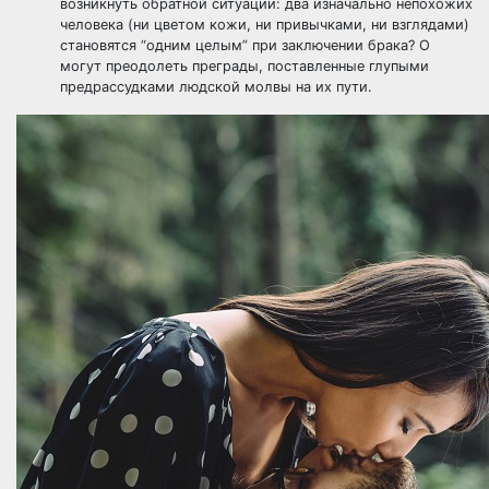
возникнуть обратной ситуации: два изначально непохожих
человека (ни цветом кожи, ни привычками, ни взглядами)
становятся “одним целым” при заключении брака? О
могут преодолеть преграды, поставленные глупыми
предрассудками людской молвы на их пути.