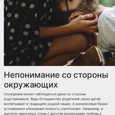
Непонимание со стороны
окружающих
Осуждение может наблюдаться даже со стороны
родственников. Ведь большинство родителей своих детей
воспитывают в традициях родной нации. А межрасовые браки
устоявшиеся убеждения попросту уничтожают. Например, в
жителях некоторых стран с детства воспитывают любовь к