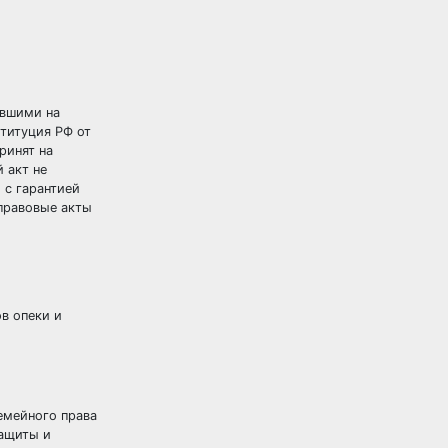
явшими на
титуция РФ от
ринят на
 акт не
 с гарантией
 правовые акты
в опеки и
емейного права
защиты и