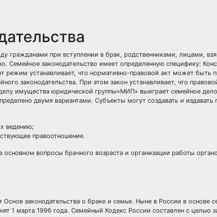
дательства
у гражданами при вступлении в брак, родственниками, лицами, вз
во. Семейное законодательство имеет определенную специфику: Конс
от режим устанавливает, что нормативно-правовой акт может быть п
йного законодательства. При этом закон устанавливает, что правовой
зделу имущества
юридической группы
«МИП» выиграет семейное дело
пределено двумя вариантами. Субъекты могут создавать и издавать
х ведению;
йствующее правоотношение.
 в основном вопросы брачного возраста и организации работы органо
 Основ законодательства о браке и семье. Ныне в России в основе с
ят 1 марта 1996 года. Семейный Кодекс России составлен с целью 