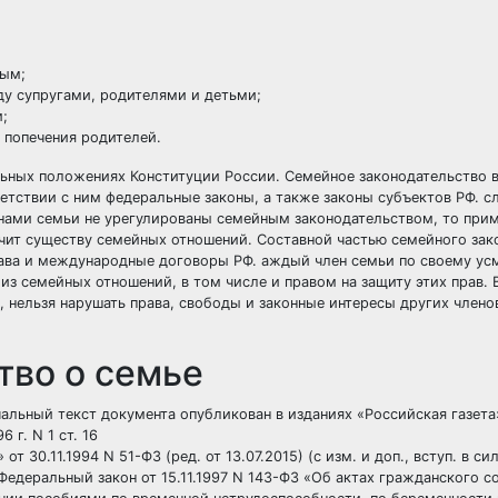
ным;
у супругами, родителями и детьми;
;
 попечения родителей.
альных положениях
Конституции России
. Семейное законодательство 
ветствии с ним федеральные законы, а также законы
субъектов РФ
. с
ами семьи не урегулированы семейным законодатель­ством, то при
ечит существу семейных отношений. Составной частью семейного зак
ава
и
международные договоры
РФ. аждый член семьи по своему ус
 семейных отношений, в том числе и правом на защиту этих прав. 
а, нельзя нарушать права, свободы и законные интересы других члено
тво о семье
льный текст документа опубликован в изданиях «Российская газета»
 г. N 1 ст. 16
30.11.1994 N 51-ФЗ (ред. от 13.07.2015) (с изм. и доп., вступ. в сил
.Федеральный закон от 15.11.1997 N 143-ФЗ «Об актах гражданского с