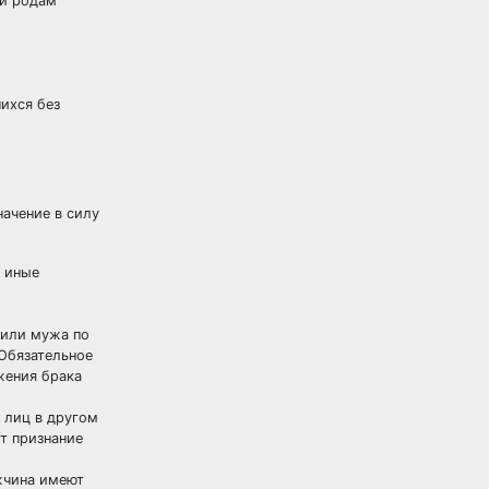
 и родам
ихся без
ачение в силу
 иные
 или мужа по
Обязательное
жения брака
 лиц в другом
т признание
чина имеют