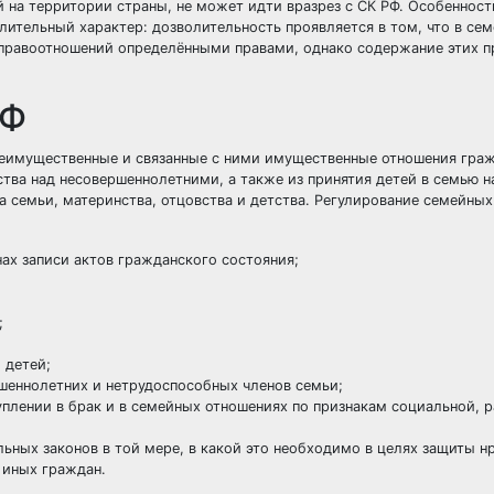
й на территории страны, не может идти вразрез с СК РФ. Особеннос
лительный характер: дозволительность проявляется в том, что в се
равоотношений определёнными правами, однако содержание этих п
РФ
неимущественные и связанные с ними
имущественные отношения
гра
ства
над
несовершеннолетними
, а также из принятия
детей
в
семью
на
та семьи, материнства, отцовства и детства. Регулирование семейны
нах записи актов гражданского состояния;
;
 детей;
шеннолетних и нетрудоспособных членов семьи;
плении в брак и в семейных отношениях по признакам социальной, р
альных
законов
в той мере, в какой это необходимо в целях защиты н
 иных граждан.