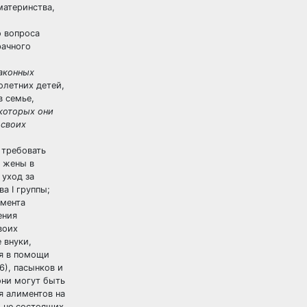
материнства,
о вопроса
рачного
законных
олетних детей,
в семье,
 которых они
 своих
 требовать
 жены в
 уход за
а I группы;
омента
ения
воих
 внуки,
я в помощи
6), пасынков и
они могут быть
я алиментов на
, не состоящих