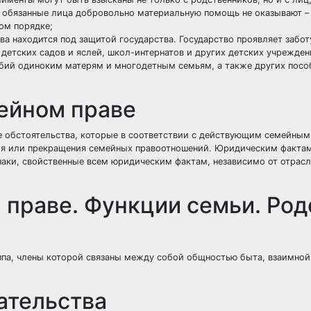
 обязанные лица добровольно материальную помощь не оказывают –
ом порядке;
а находится под защитой государства. Государство проявляет забот
детских садов и яслей, школ-интернатов и других детских учрежден
обий одиноким матерям и многодетным семьям, а также других пос
ейном праве
е обстоятельства, которые в соответствии с действующим семейным
ния или прекращения семейных правоотношений. Юридическим факт
наки, свойственные всем юридическим фактам, независимо от отрас
 праве. Функции семьи. Род
уппа, члены которой связаны между собой общностью быта, взаимно
ательства