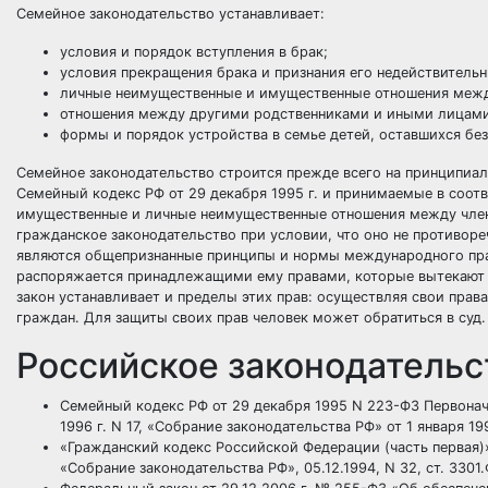
Семейное законодательство устанавливает:
условия и порядок вступления в брак;
условия прекращения брака и признания его недействитель­
личные неимущественные и имущественные отношения меж­д
отношения между другими родственниками и иными лицами
формы и порядок устройства в семье детей, оставшихся без
Семейное законодательство строится прежде всего на принципи
Семейный кодекс РФ от 29 декабря 1995 г. и принимаемые в соот
имущественные и личные неимущественные отношения между член
гражданское законодательство
при усло­вии, что оно не противор
являются общепризнанные принципы и
нормы международного пр
распоряжается принадлежащими ему правами, которые вытекают из
закон устанавливает и пределы этих прав: осуществляя свои прав
граждан. Для защиты своих прав
человек
может обратиться в
суд
.
Российское законодательс
Семейный кодекс РФ от 29 декабря 1995 N 223-ФЗ Первонача
1996 г. N 17, «Собрание законодательства РФ» от 1 января 1996
«Гражданский кодекс Российской Федерации (часть первая)» от 
«Собрание законодательства РФ», 05.12.1994, N 32, ст. 3301