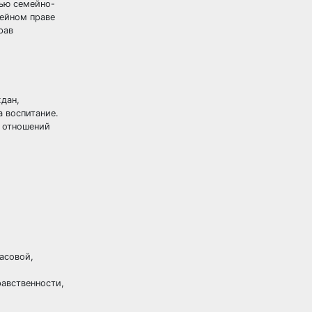
тью семейно-
мейном праве
рав
ждан
,
 воспитание.
х отношений
асовой,
равственности,