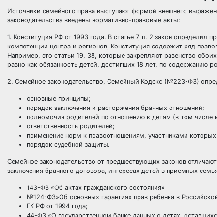
Источники семейного права выступают формой внешнего выражени
законодательства введены нормативно-правовые акты:
1. Конституция РФ от 1993 года. В статье 7, п. 2 закон определи
компетенции центра и регионов, Конституция содержит ряд право
Например, это статьи 19, 38, которые закрепляют равенство обоих
равно как обязанность детей, достигших 18 лет, по содержанию р
2. Семейное законодательство, Семейный Кодекс (№223-ФЗ) опре
основные принципы;
порядок заключения и расторжения брачных отношений;
полномочия родителей по отношению к детям (в том числе 
ответственность родителей;
применение норм к правоотношениям, участниками которых
порядок судебной защиты.
Семейное законодательство от предшествующих законов отличают
заключения брачного договора, интересах детей в приемных семь
143-ФЗ «Об актах гражданского состояния»
№124-ФЗ»Об основных гарантиях прав ребенка в Российско
ГК РФ от 1994 года;
44-ФЗ «О государственном банке данных о детях, оставшихс