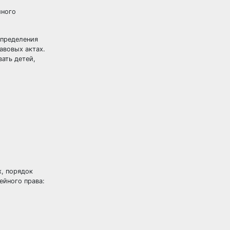
йного
определения
авовых актах.
вать детей,
х, порядок
ейного права: