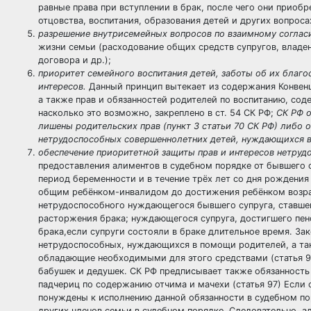
равные права при вступлении в брак, после чего они приобр
отцовства, воспитания, образования детей и других вопроса
разрешение внутрисемейных вопросов по взаимному соглас
жизни семьи (расходование общих средств супругов, владе
договора и др.);
приоритет семейного воспитания детей, заботы об их благо
интересов.
Данный принцип вытекает из содержания Конвенци
а также прав и обязанностей родителей по воспитанию, сод
насколько это возможно, закреплено в ст. 54 СК РФ;
СК РФ о
лишены родительских прав (пункт 3 статьи 70 СК РФ) либо о
нетрудоспособных совершеннолетних детей, нуждающихся в
обеспечение приоритетной защиты прав и интересов нетруд
предоставления алиментов в судебном порядке от бывшего
период беременности и в течение трёх лет со дня рождени
общим ребёнком-инвалидом до достижения ребёнком возрас
нетрудоспособного нуждающегося бывшего супруга, ставшег
расторжения брака; нуждающегося супруга, достигшего пенс
брака,если супруги состояли в браке длительное время. З
нетрудоспособных, нуждающихся в помощи родителей, а та
обладающие необходимыми для этого средствами (статья 9
бабушек и дедушек. СК РФ предписывает также обязанность 
падчериц по содержанию отчима и мачехи (статья 97) Если
понуждены к исполнению данной обязанности в судебном по
других членов семьи в судебном порядке. Следовательно, а