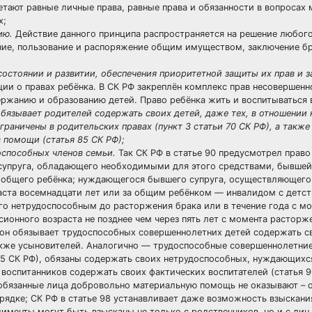
етают равные личные права, равные права и обязанности в вопросах 
х;
ию.
Действие данного принципа распространяется на решение любог
ние, пользование и распоряжение общим имуществом, заключение б
состоянии и развитии, обеспечения приоритетной защиты их прав и 
и о правах ребёнка. В СК РФ закреплён комплекс прав несовершенн
ержанию и образованию детей. Право ребёнка жить и воспитываться 
бязывает родителей содержать своих детей, даже тех, в отношении
граничены в родительских правах (пункт 3 статьи 70 СК РФ), а также
 помощи (статья 85 СК РФ);
оспособных членов семьи.
Так СК РФ в статье 90 предусмотрел право
 супруга, обладающего необходимыми для этого средствами, бывшей
я общего ребёнка; нуждающегося бывшего супруга, осуществляющего
та восемнадцати лет или за общим ребёнком — инвалидом с детств
о нетрудоспособным до расторжения брака или в течение года с м
ионного возраста не позднее чем через пять лет с момента расторж
акон обязывает трудоспособных совершеннолетних детей содержать с
кже усыновителей. Аналогично — трудоспособные совершеннолетние
5 СК РФ), обязаны содержать своих нетрудоспособных, нуждающихс
воспитанников содержать своих фактических воспитателей (статья 9
 обязанные лица добровольно материальную помощь не оказывают – 
рядке; СК РФ в статье 98 устанавливает даже возможность взыскани
лименты могут быть взысканы не только с родственников, но и с лиц