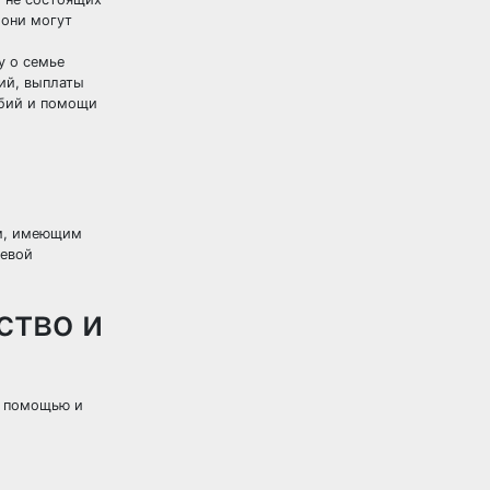
 они могут
у о семье
ий, выплаты
обий и помощи
ам, имеющим
левой
ство и
й помощью и