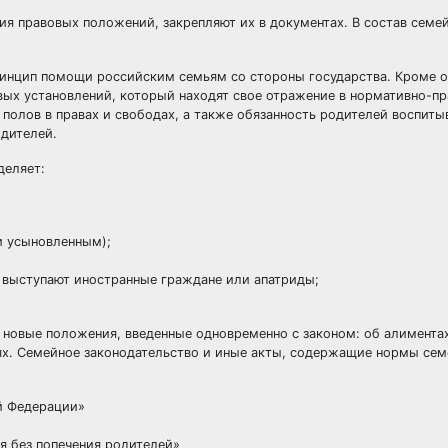
я правовых положений, закрепляют их в документах. В состав семе
л принцип помощи российским семьям со стороны государства. Кроме 
вых установлений, который находят свое отражение в нормативно-пр
 полов в правах и свободах, а также обязанность родителей воспиты
одителей.
деляет:
и усыновленным);
 выступают иностранные граждане или апатриды;
 новые положения, введенные одновременно с законом: об алимента
ях. Семейное законодательство и иные акты, содержащие нормы сем
й Федерации»
я без попечения родителей»