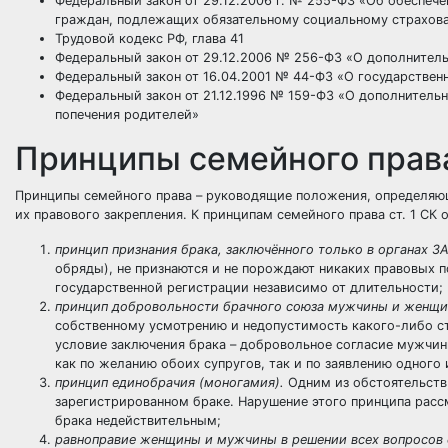
Федеральный закон от 29.12.2006 г. № 255-ФЗ «Об обеспеч
граждан, подлежащих обязательному социальному страхов
Трудовой кодекс РФ, глава 41
Федеральный закон от 29.12.2006 № 256-ФЗ «О дополнител
Федеральный закон от 16.04.2001 № 44-ФЗ «О государственн
Федеральный закон от 21.12.1996 № 159-ФЗ «О дополнительн
попечения родителей»
Принципы семейного прав
Принципы семейного права – руководящие положения, определяющ
их правового закрепления. К принципам семейного права ст. 1 СК о
принцип признания брака, заключённого только в органах З
обряды), не признаются и не порождают никаких правовых п
государственной регистрации независимо от длительности;
принцип добровольности брачного союза мужчины и женщ
собственному усмотрению и недопустимость какого-либо ст
условие заключения брака – добровольное согласие мужчи
как по желанию обоих супругов, так и по заявлению одного 
принцип единобрачия (моногамия).
Одним из обстоятельств,
зарегистрированном браке. Нарушение этого принципа расс
брака недействительным;
равноправие женщины и мужчины в решении всех вопросов с