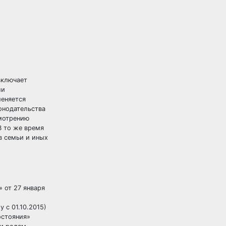
включает
ли
меняется
онодательства
мотрению
В то же время
в семьи и иных
 от 27 января
у с 01.10.2015)
остояния»