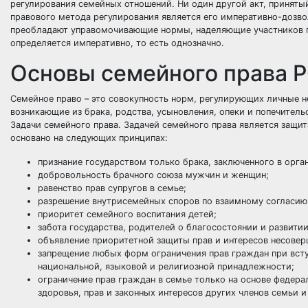
регулирования семейных отношений. Ни один другой акт, приняты
правового метода регулирования является его императивно-дозво
преобладают управомочивающие нормы, наделяющие участников п
определяется императивно, то есть однозначно.
Основы семейного права 
Семейное право
– это совокупность норм, регулирующих личные 
возникающие из брака, родства, усыновления,
опеки
и
попечитель
Задачи семейного
права
. Задачей семейного права является защи
основано на следующих принципах:
признание
государством
только брака, заключенного в орга
добровольность брачного союза мужчин и женщин;
равенство прав супругов в семье;
разрешение внутрисемейных споров по взаимному согласию
приоритет семейного воспитания детей;
забота государства,
родителей
о благосостоянии и развитии
объявление приоритетной
защиты прав
и интересов несовер
запрещение любых форм ограничения прав граждан при всту
национальной, языковой и религиозной принадлежности;
ограничение прав граждан в семье только на основе федер
здоровья, прав и законных интересов других членов семьи и