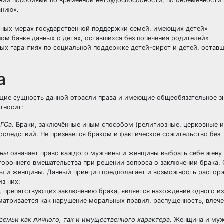
ении пособиями по временной нетрудоспособности, по беременности
анию».
ьных мерах государственной поддержки семей, имеющих детей»
ом банке данных о детях, оставшихся без попечения родителей»
ых гарантиях по социальной поддержке детей-сирот и детей, оставш
а
ие сущность данной отрасли права и имеющие общеобязательное зн
тносит:
АГСа.
Браки, заключённые иным способом (религиозные, церковные и
оследствий. Не признается браком и фактическое сожительство без
ины
означает право каждого мужчины и женщины выбрать себе жену
ороннего вмешательства при решении вопроса о заключении брака. 
ны и женщины. Данный принцип предполагает и возможность растор
из них;
 препятствующих заключению брака, является нахождение одного из
матривается как нарушение моральных правил, распущенность, влече
емьи как личного, так и имущественного характера.
Женщина и муж