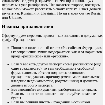
столкнетесь с двумя разделами – citizenship и nationality. С
первым мы уже разобрались. Что касается второго, вот здесь
вы как раз и можете рассказать о своих корнях. Ответ должен
звучать как Russian или Ukrainian. Но ни в коем случае Russia
или Ukraine.
Нюансы при заполнении
Сформулируем перечень правил – как заполнять в документах
графу «Гражданство»:
Пишите в поле полный ответ: «Российская Федерация».
От сокращений лучше воздержаться, как и от вариантов
вроде «российское» или «русский».
Если у вас есть другой паспорт кроме российского (ещё
одно гражданство), то вам необходимо в свободной
форме написать об этом под полем основного
гражданства, указать причину (смена места жительства,
владение недвижимостью, родственники) и дописать
данные второго паспорта.
Все заполняйте аккуратным, разборчивым почерком.
Если вы непонятно пишите – используйте печатные
буквы.
Если вы решили писать «Гражданин Российской