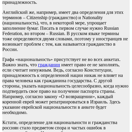
принадлежность.
Английский же, например, имеет два определения для этих
терминов – Citizenship (гражданство) и Nationality
(национальность), что, в некоторой мере, упрощает
заполнение бумаг. Писать в первом случае нужно Russian
Federation, во втором – Russian. В русском языке термины
тоже определяются двумя словами, поэтому у иностранцев не
возникает проблем с тем, как называется гражданство в
России.
Графа «национальность» присутствует не во всех анкетах.
Важно знать, что
гражданин
имеет право ее не заполнять,
если считает ненужным. Ведь, согласно Конституции,
принадлежность к определенной нации никак не влияет на
права человека как гражданина государства. С другой
стороны, указать национальность целесообразно, когда нужно
подтвердить свое право на получение паспорта страны.
Например, согласно закону «О возвращении», каждый
коренной еврей может репатриироваться в Израиль. Здесь
указание еврейской национальности в анкете будет
необходимо.
Кстати, определение для национальности и гражданства
россиян стало предметом спора и частых ошибок в