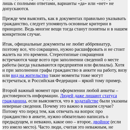
лишь с полными ответами, варианты «да» или «нет» не
допускаются.
Прежде чем выяснять, как в документах правильно указывать
гражданство, следует упомянуть основные критерии в
принципе. Ведь многие вещи тогда станут понятны и в нашем
конкретном случае.
Итак, официальные документы не любят аббревиатур,
поэтому все, что сокращено, нужно расшифровать и не стоит
жалеть на это времени. Стереотипные сокращения
встречаются чаще всего при заполнении сведений о месте
работы (когда указываются предприятия или филиалы). Хотя
и при заполнении графы гражданство в анкете на работу, визу
или
вид на жительство
такие моменты тоже могут
встречаться, и Российская Федерация – яркий тому пример.
Второй важный момент при оформлении любой анкеты –
достоверность информации.
Людей даже лишают статуса
гражданина
, если выясняется, что в
ходатайстве
были указаны
неверные сведения. Почему это важно в нашем случае?
Потому что перед тем, как отвечать на вопрос про
гражданство в анкете, нужно обязательно написать о
предыдущем, и неважно, какое оно – второе,
двойное
(если
это имело место). Часто люди, считая это неважным, не