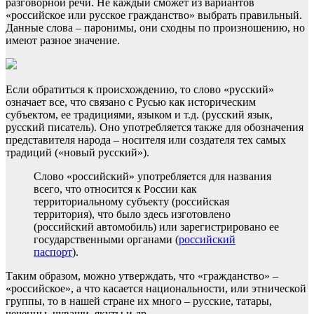
разговорной речи. Не каждый сможет из вариантов
«российское или русское гражданство» выбрать правильный.
Данные слова – паронимы, они сходны по произношению, но
имеют разное значение.
Если обратиться к происхождению, то слово «русский»
означает все, что связано с Русью как историческим
субъектом, ее традициями, языком и т.д. (русский язык,
русский писатель). Оно употребляется также для обозначения
представителя народа – носителя или создателя тех самых
традиций («новый русский»).
Слово «российский» употребляется для названия
всего, что относится к России как
территориальному субъекту (российская
территория), что было здесь изготовлено
(российский автомобиль) или зарегистрировано ее
государственными органами (
российский
паспорт
).
Таким образом, можно утверждать, что «гражданство» –
«российское», а что касается национальности, или этнической
группы, то в нашей стране их много – русские, татары,
чеченцы, чуваши, якуты и др.